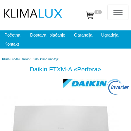
0
Početna
Dostava i plaćanje
Garancija
Ugradnja
Kontakt
Klima uređaji Daikin
›
Zidni klima uređaji
›
Daikin FTXM-A «Perfera»