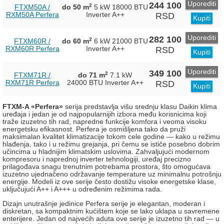
Uporediti
244 100
2
FTXM50A /
do 50 m
5 kW
18000 BTU
RXM50A Perfera
Inverter
A++
RSD
Kupiti
Uporediti
282 100
2
FTXM60R /
do 60 m
6 kW
21000 BTU
RXM60R Perfera
Inverter
A++
RSD
Kupiti
Uporediti
349 100
2
FTXM71R /
do 71 m
7.1 kW
RXM71R Perfera
24000 BTU Inverter
A++
RSD
Kupiti
FTXM-A «Perfera»
serija predstavlja višu srednju klasu Daikin klima
uređaja i jedan je od najpopularnijih izbora među korisnicima koji
traže izuzetno tih rad, napredne funkcije komfora i veoma visoku
energetsku efikasnost. Perfera je osmišljena tako da pruži
maksimalan kvalitet klimatizacije tokom cele godine — kako u režimu
hlađenja, tako i u režimu grejanja, pri čemu se ističe posebno dobrim
učincima u hladnijim klimatskim uslovima. Zahvaljujući modernom
kompresoru i naprednoj inverter tehnologiji, uređaj precizno
prilagođava snagu trenutnim potrebama prostora, što omogućava
izuzetno ujednačeno održavanje temperature uz minimalnu potrošnju
energije. Modeli iz ove serije često dostižu visoke energetske klase,
uključujući A++ i A+++ u određenim režimima rada.
Dizajn unutrašnje jedinice Perfera serije je elegantan, moderan i
diskretan, sa kompaktnim kućištem koje se lako uklapa u savremene
enterijere. Jedan od najvećih aduta ove serije je izuzetno tih rad — u