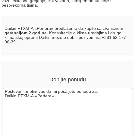
važni efikasno grejanje, čist vazduh, inteligentne funkcije i
besprekorna tišina.
Daikin FTXM-A «Perfera» predlažemo da kupite sa zvaničnom
garancijom 2 godine
. Konsultacije o klima uređajima i drugoj
klimatskoj opremi Daikin možete dobiti pozivom na +381 62 177-
96-39 .
Dobijte ponudu