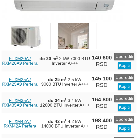
Uporediti
140 600
2
FTXM20A /
do 20 m
2 kW
7000 BTU
RXM20A9 Perfera
Inverter
A+++
RSD
Kupiti
Uporediti
145 100
2
FTXM25A /
do 25 m
2.5 kW
RXM25A9 Perfera
9000 BTU Inverter
A+++
RSD
Kupiti
Uporediti
164 800
2
FTXM35A /
do 34 m
3.4 kW
RXM35A9 Perfera
12000 BTU Inverter
A+++
RSD
Kupiti
Uporediti
198 400
2
FTXM42A /
do 42 m
4.2 kW
RXM42A Perfera
14000 BTU Inverter
A++
RSD
Kupiti