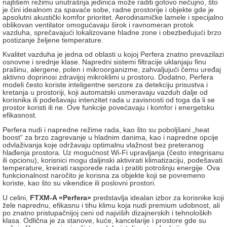
najtišem režimu unutrašnja jedinica može raditi gotovo nečujno, što
je čini idealnom za spavaće sobe, radne prostorije i objekte gde je
apsolutni akustički komfor prioritet. Aerodinamičke lamele i specijalno
oblikovan ventilator omogućavaju širok i ravnomeran protok
vazduha, sprečavajući lokalizovane hladne zone i obezbeđujući brzo
postizanje željene temperature.
Kvalitet vazduha je jedna od oblasti u kojoj Perfera znatno prevazilazi
osnovne i srednje klase. Napredni sistemi filtracije uklanjaju finu
prašinu, alergene, polen i mikroorganizme, zahvaljujući čemu uređaj
aktivno doprinosi zdravijoj mikroklimi u prostoru. Dodatno, Perfera
modeli često koriste inteligentne senzore za detekciju prisustva i
kretanja u prostoriji, koji automatski usmeravaju vazduh dalje od
korisnika ili podešavaju intenzitet rada u zavisnosti od toga da li se
prostor koristi ili ne. Ove funkcije povećavaju i komfor i energetsku
efikasnost.
Perfera nudi i napredne režime rada, kao što su poboljšani „heat
boost“ za brzo zagrevanje u hladnim danima, kao i napredne opcije
odvlaživanja koje održavaju optimalnu vlažnost bez preteranog
hlađenja prostora. Uz mogućnost Wi-Fi upravljanja (često integrisanu
ili opcionu), korisnici mogu daljinski aktivirati klimatizaciju, podešavati
temperature, kreirati rasporede rada i pratiti potrošnju energije. Ova
funkcionalnost naročito je korisna za objekte koji se povremeno
koriste, kao što su vikendice ili poslovni prostori.
U celini,
FTXM-A «Perfera»
predstavlja idealan izbor za korisnike koji
žele naprednu, efikasnu i tihu klimu koja nudi premium udobnost, ali
po znatno pristupačnijoj ceni od najviših dizajnerskih i tehnoloških
klasa. Odlična je za stanove, kuće, kancelarije i prostore gde su