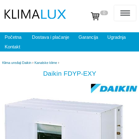
0
Početna
Dostava i plaćanje
Garancija
Ugradnja
Kontakt
Klima uređaji Daikin
›
Kanalske klime
›
Daikin FDYP-EXY