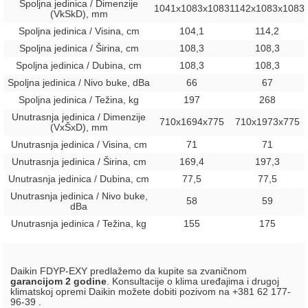
Spoljna jedinica / Dimenzije
1041х1083х1083
1142х1083х1083
(VkSkD), mm
Spoljna jedinica / Visina, сm
104,1
114,2
Spoljna jedinica / Širina, сm
108,3
108,3
Spoljna jedinica / Dubina, сm
108,3
108,3
Spoljna jedinica / Nivo buke, dBa
66
67
Spoljna jedinica / Težina, kg
197
268
Unutrasnja jedinica / Dimenzije
710х1694х775
710х1973х775
(VxŠxD), mm
Unutrasnja jedinica / Visina, сm
71
71
Unutrasnja jedinica / Širina, сm
169,4
197,3
Unutrasnja jedinica / Dubina, сm
77,5
77,5
Unutrasnja jedinica / Nivo buke,
58
59
dBa
Unutrasnja jedinica / Težina, kg
155
175
Daikin FDYP-EXY predlažemo da kupite sa zvaničnom
garancijom 2 godine
. Konsultacije o klima uređajima i drugoj
klimatskoj opremi Daikin možete dobiti pozivom na +381 62 177-
96-39 .