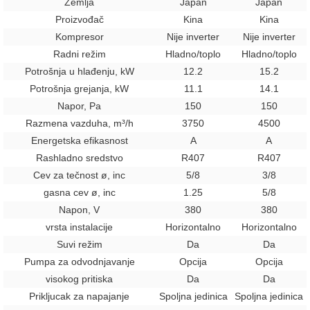
Zemlja
Japan
Japan
Proizvođač
Kina
Kina
Kompresor
Nije inverter
Nije inverter
Radni režim
Hladno/toplo
Hladno/toplo
Potrošnja u hlađenju, kW
12.2
15.2
Potrošnja grejanja, kW
11.1
14.1
Napor, Pa
150
150
Razmena vazduha, m³/h
3750
4500
Energetska efikasnost
A
A
Rashladno sredstvo
R407
R407
Cev za tečnost ø, inc
5/8
3/8
gasna cev ø, inc
1.25
5/8
Napon, V
380
380
vrsta instalacije
Horizontalno
Horizontalno
Suvi režim
Da
Da
Pumpa za odvodnjavanje
Opcija
Opcija
visokog pritiska
Da
Da
Prikljucak za napajanje
Spoljna jedinica
Spoljna jedinica