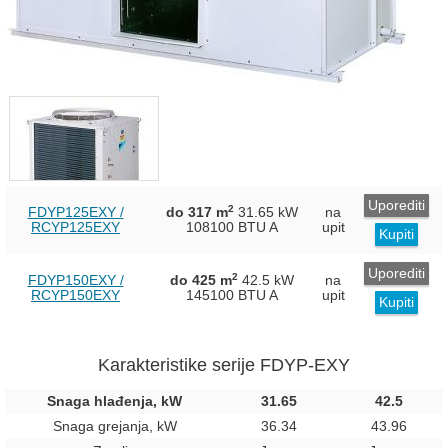
Uporediti
2
FDYP125EXY /
do 317 m
31.65 kW
na
RCYP125EXY
108100 BTU
A
upit
Kupiti
Uporediti
2
FDYP150EXY /
do 425 m
42.5 kW
na
RCYP150EXY
145100 BTU
A
upit
Kupiti
Karakteristike serije FDYP-EXY
Snaga hlađenja, kW
31.65
42.5
Snaga grejanja, kW
36.34
43.96