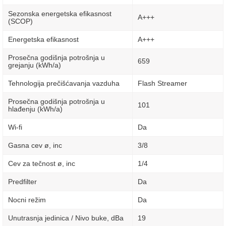
Sezonska energetska efikasnost
A+++
(SCOP)
Energetska efikasnost
A+++
Prosečna godišnja potrošnja u
659
grejanju (kWh/a)
Tehnologija prečišćavanja vazduha
Flash Streamer
Prosečna godišnja potrošnja u
101
hlađenju (kWh/a)
Wi-fi
Da
Gasna cev ø, inc
3/8
Cev za tečnost ø, inc
1/4
Predfilter
Da
Nocni režim
Da
Unutrasnja jedinica / Nivo buke, dBa
19