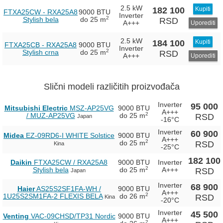
2.5 kW
182 100
Kupiti
FTXA25CW - RXA25A8
9000 BTU
Inverter
2
Stylish bela
do 25 m
RSD
A+++
Uporediti
2.5 kW
184 100
Kupiti
FTXA25CB - RXA25A8
9000 BTU
Inverter
2
Stylish crna
do 25 m
RSD
A+++
Uporediti
Slični modeli različitih proizvođača
Inverter
95 000
Mitsubishi Electric
MSZ-AP25VG
9000 BTU
A+++
2
/ MUZ-AP25VG
do 25 m
RSD
Japan
-16°C
Inverter
60 900
Midea
EZ-09RD6-I WHITE Solstice
9000 BTU
A+++
2
do 25 m
RSD
Kina
-25°C
182 100
Daikin
FTXA25CW / RXA25A8
9000 BTU
Inverter
2
Stylish bela
do 25 m
A+++
RSD
Japan
Inverter
68 900
Haier
AS25S2SF1FA-WH /
9000 BTU
A+++
2
1U25S2SM1FA-2 FLEXIS BELA
do 26 m
RSD
Kina
-20°C
Inverter
45 500
Venting
VAC-09CHSD/TP31 Nordic
9000 BTU
A+++
2