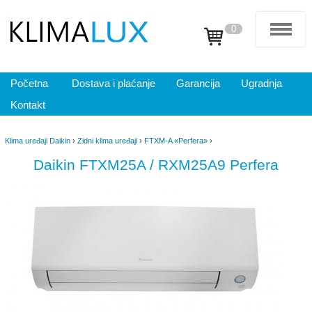
0
Početna
Dostava i plaćanje
Garancija
Ugradnja
Kontakt
Klima uređaji Daikin
›
Zidni klima uređaji
›
FTXM-A «Perfera»
›
Daikin FTXM25A / RXM25A9 Perfera