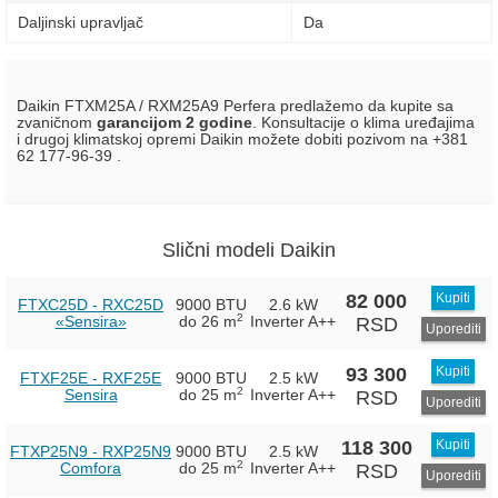
Daljinski upravljač
Da
Daikin FTXM25A / RXM25A9 Perfera predlažemo da kupite sa
zvaničnom
garancijom 2 godine
. Konsultacije o klima uređajima
i drugoj klimatskoj opremi Daikin možete dobiti pozivom na +381
62 177-96-39 .
Slični modeli Daikin
82 000
Kupiti
FTXC25D - RXC25D
9000 BTU
2.6 kW
2
«Sensira»
do 26 m
Inverter
A++
RSD
Uporediti
93 300
Kupiti
FTXF25E - RXF25E
9000 BTU
2.5 kW
2
Sensira
do 25 m
Inverter
A++
RSD
Uporediti
118 300
Kupiti
FTXP25N9 - RXP25N9
9000 BTU
2.5 kW
2
Comfora
do 25 m
Inverter
A++
RSD
Uporediti