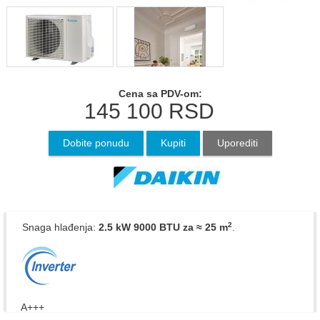
Cena sa PDV-om:
145 100
RSD
Dobite ponudu
Kupiti
Uporediti
2
Snaga hlađenja:
2.5 kW 9000 BTU
za ≈ 25 m
.
A+++