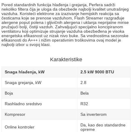
Pored standardnih funkcija hlađenja i grejanja, Perfera sadrži
nekoliko filtera čija je uloga da obezbede najbolji kvalitet unutrašnjeg
vazduha. Koristeći elektrone za izazivanje hemijskih reakcija sa
česticama koje se prenose vazduhom, Flash Streamer razgrađuje
alergene poput polena i gljivičnih alergena i uklanja neprijatne mirise
pružajući bolji, čistiji vazduh. Zahvaljujući specijalno koncipiranom
ventilatoru koji optimizuje strujanje vazduha obezbeđena je visoka
energetska efikasnost uz nizak nivo buke. Sa vrednostima sezonske
efikasnosti do A+++ i nižim operativnim troškovima ovaj model je
najbolji izbor u svojoj klasi.
Karakteristike
Snaga hlađenja, kW
2.5 kW 9000 BTU
Snaga grejanja, kW
2.8
Boja
Bela
Rashladno sredstvo
R32
Kompresor
Sa inverterom
Da, kao deo standardne
Online kontroler
opreme