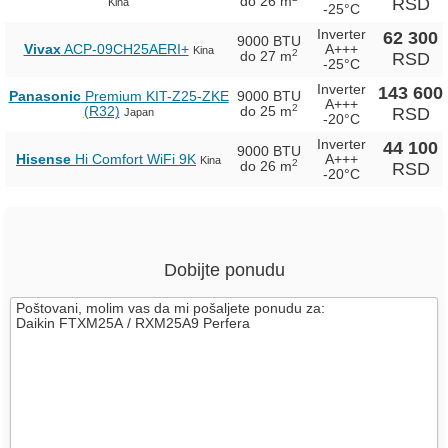
do 26 m
RSD
Kina
-25°C
Inverter
62 300
9000 BTU
Vivax
ACP-09CH25AERI+
A+++
Kina
2
do 27 m
RSD
-25°C
Inverter
143 600
Panasonic
Premium KIT-Z25-ZKE
9000 BTU
A+++
2
(R32)
do 25 m
RSD
Japan
-20°C
Inverter
44 100
9000 BTU
Hisense
Hi Comfort WiFi 9K
A+++
Kina
2
do 26 m
RSD
-20°C
Dobijte ponudu