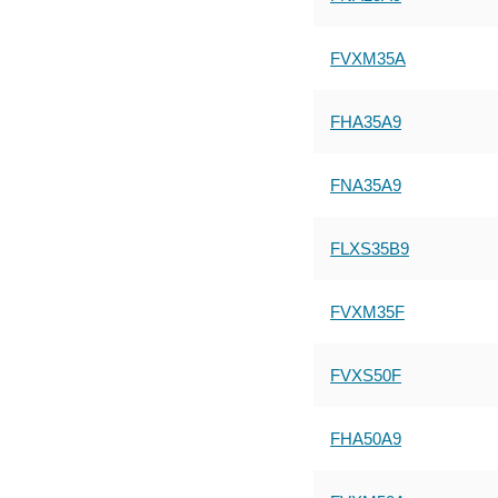
FVXM35A
FHA35A9
FNA35A9
FLXS35B9
FVXM35F
FVXS50F
FHA50A9