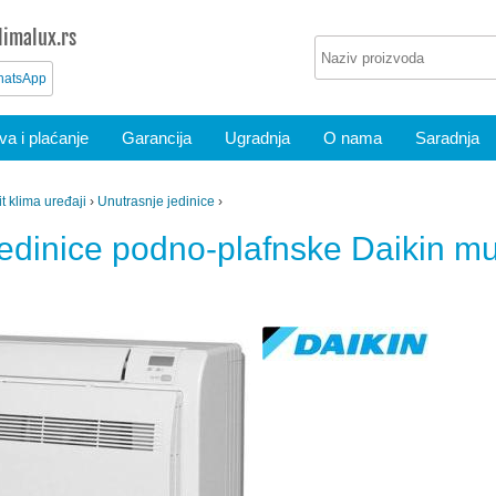
imalux.rs
atsApp
a i plaćanje
Garancija
Ugradnja
O nama
Saradnja
it klima uređaji
›
Unutrasnje jedinice
›
edinice podno-plafnske Daikin mult