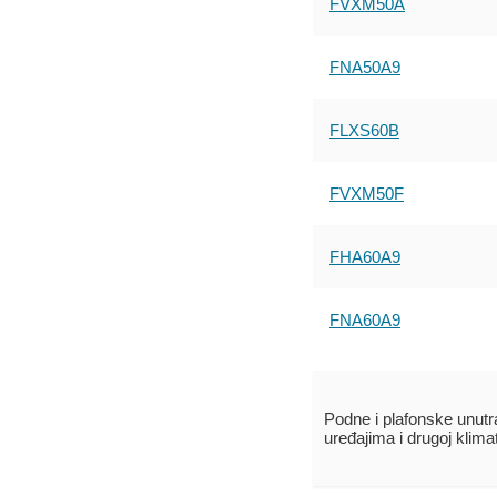
FVXM50A
FNA50A9
FLXS60B
FVXM50F
FHA60A9
FNA60A9
Podne i plafonske unut
uređajima i drugoj klim