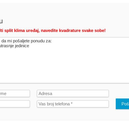
u
ti split klima uređaj, navedite kvadrature svake sobe!
Poša