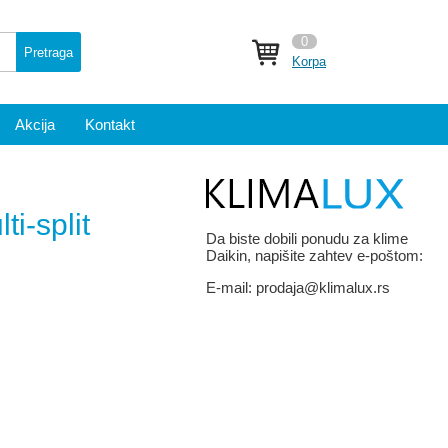
0
Pretraga
Korpa
Akcija
Kontakt
i-split
Da biste dobili ponudu za klime
Daikin, napišite zahtev e-poštom:
E-mail:
prodaja@klimalux.rs