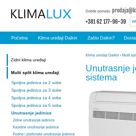
prodaja@kl
Dobite ponudu:
+381 62 177-96-39
Wh
Početna
Klima uređaji Daikin
Zašto Daikin?
Dostav
Klima uređaji Daikin
›
Multi spl
Zidni klima uređaji
Unutrasnje j
Multi split klima uređaji
sistema
Spoljna jedinica za 2 sobe
Spoljna jedinica za 3 sobe
Spoljna jedinica za 4 sobe
Spoljna jedinica za 5 soba
Unutrasnje jedinice
Zidne unutrasnje jedinice
Kasetne unutrasnje jedinice
Podne i plafonske unutrasnje jedinice