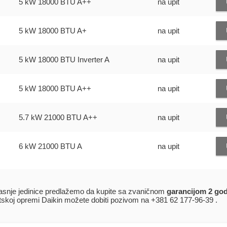
5 kW
18000 BTU
A++
na upit
5 kW
18000 BTU
A+
na upit
5 kW
18000 BTU Inverter
A
na upit
5 kW
18000 BTU
A++
na upit
5.7 kW
21000 BTU
A++
na upit
6 kW
21000 BTU
A
na upit
rasnje jedinice predlažemo da kupite sa zvaničnom
garancijom 2 go
atskoj opremi Daikin možete dobiti pozivom na +381 62 177-96-39 .