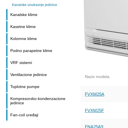
Kanalske unutrasnje jedinice
Kanalske klime
Kasetne klime
Kolomne klime
Podno parapetne klime
VRF sistemi
Ventilacione jedinice
Naziv modela
Toplotne pumpe
FVXM25A
Kompresorsko-kondenzacione
jedinice
FVXM25F
Fan-coil uređaji
FNA25A9