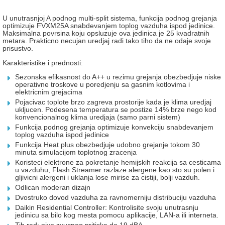
U unutrasnjoj A podnog multi-split sistema, funkcija podnog grejanja
optimizuje FVXM25A snabdevanjem toplog vazduha ispod jedinice.
Maksimalna povrsina koju opsluzuje ova jedinica je 25 kvadratnih
metara. Prakticno necujan uredjaj radi tako tiho da ne odaje svoje
prisustvo.
Karakteristike i prednosti:
Sezonska efikasnost do A++ u rezimu grejanja obezbedjuje niske
operativne troskove u poredjenju sa gasnim kotlovima i
elektricnim grejacima
Pojacivac toplote brzo zagreva prostorije kada je klima uredjaj
ukljucen. Podesena temperatura se postize 14% brze nego kod
konvencionalnog klima uredjaja (samo parni sistem)
Funkcija podnog grejanja optimizuje konvekciju snabdevanjem
toplog vazduha ispod jedinice
Funkcija Heat plus obezbedjuje udobno grejanje tokom 30
minuta simulacijom toplotnog zracenja
Koristeci elektrone za pokretanje hemijskih reakcija sa cesticama
u vazduhu, Flash Streamer razlaze alergene kao sto su polen i
gljivicni alergeni i uklanja lose mirise za cistiji, bolji vazduh.
Odlican moderan dizajn
Dvostruko dovod vazduha za ravnomerniju distribuciju vazduha
Daikin Residential Controller: Kontrolisite svoju unutrasnju
jedinicu sa bilo kog mesta pomocu aplikacije, LAN-a ili interneta.