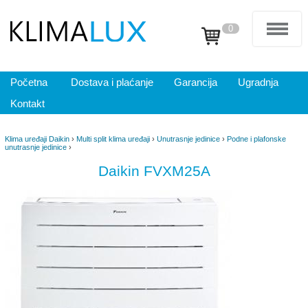
0
Početna
Dostava i plaćanje
Garancija
Ugradnja
Kontakt
Klima uređaji Daikin
›
Multi split klima uređaji
›
Unutrasnje jedinice
›
Podne i plafonske
unutrasnje jedinice
›
Daikin FVXM25A