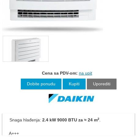
Cena sa PDV-om:
na upit
Dobite ponudu
Kupiti
Uporediti
2
Snaga hlađenja:
2.4 kW 9000 BTU
za ≈ 24 m
.
A+++