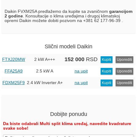
Daikin FVXM25A predlažemo da kupite sa zvaničnom
garancijom
2 godine
. Konsultacije o klima uređajima i drugoj klimatskoj
opremi Daikin možete dobiti pozivom na +381 62 177-96-39 .
Slični modeli Daikin
152 000
RSD
FTXJ20MW
2 kW
A+++
Kupiti
Uporediti
FFA25A9
2.5 kW
A
na upit
Kupiti
Uporediti
FDXM25F9
2.4 kW Inverter
A+
na upit
Kupiti
Uporediti
Dobijte ponudu
Da biste odabrali Multi split klima uređaj, navedite kvadrature
svake sobe!