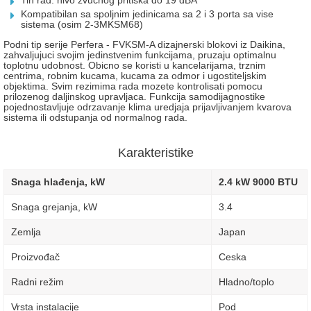
Tih rad: nivo zvucnog pritiska do 19 dBA
Kompatibilan sa spoljnim jedinicama sa 2 i 3 porta sa vise
sistema (osim 2-3MKSM68)
Podni tip serije Perfera - FVKSM-A dizajnerski blokovi iz Daikina,
zahvaljujuci svojim jedinstvenim funkcijama, pruzaju optimalnu
toplotnu udobnost. Obicno se koristi u kancelarijama, trznim
centrima, robnim kucama, kucama za odmor i ugostiteljskim
objektima. Svim rezimima rada mozete kontrolisati pomocu
prilozenog daljinskog upravljaca. Funkcija samodijagnostike
pojednostavljuje odrzavanje klima uredjaja prijavljivanjem kvarova
sistema ili odstupanja od normalnog rada.
Karakteristike
Snaga hlađenja, kW
2.4 kW 9000 BTU
Snaga grejanja, kW
3.4
Zemlja
Japan
Proizvođač
Ceska
Radni režim
Hladno/toplo
Vrsta instalacije
Pod