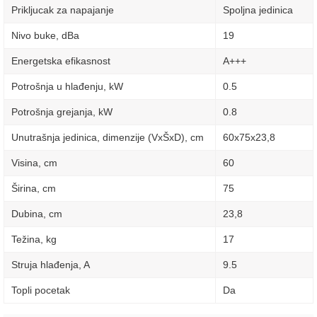
Prikljucak za napajanje
Spoljna jedinica
Nivo buke, dBa
19
Energetska efikasnost
A+++
Potrošnja u hlađenju, kW
0.5
Potrošnja grejanja, kW
0.8
Unutrašnja jedinica, dimenzije (VxŠxD), сm
60х75х23,8
Visina, сm
60
Širina, сm
75
Dubina, сm
23,8
Težina, kg
17
Struja hlađenja, A
9.5
Topli pocetak
Da