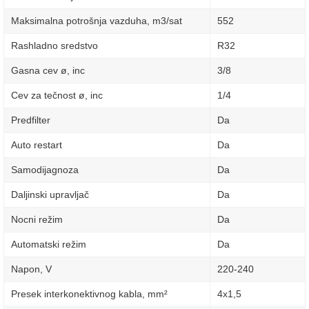
Maksimalna potrošnja vazduha, m3/sat
552
Rashladno sredstvo
R32
Gasna cev ø, inc
3/8
Cev za tečnost ø, inc
1/4
Predfilter
Da
Auto restart
Da
Samodijagnoza
Da
Daljinski upravljač
Da
Nocni režim
Da
Automatski režim
Da
Napon, V
220-240
Presek interkonektivnog kabla, mm²
4х1,5