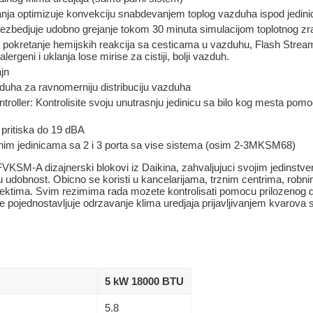
anja optimizuje konvekciju snabdevanjem toplog vazduha ispod jedini
bezbedjuje udobno grejanje tokom 30 minuta simulacijom toplotnog zr
a pokretanje hemijskih reakcija sa cesticama u vazduhu, Flash Strea
 alergeni i uklanja lose mirise za cistiji, bolji vazduh.
jn
uha za ravnomerniju distribuciju vazduha
troller: Kontrolisite svoju unutrasnju jedinicu sa bilo kog mesta pomoc
 pritiska do 19 dBA
jnim jedinicama sa 2 i 3 porta sa vise sistema (osim 2-3MKSM68)
- FVKSM-A dizajnerski blokovi iz Daikina, zahvaljujuci svojim jedinstv
nu udobnost. Obicno se koristi u kancelarijama, trznim centrima, ro
jektima. Svim rezimima rada mozete kontrolisati pomocu prilozenog d
 pojednostavljuje odrzavanje klima uredjaja prijavljivanjem kvarova s
5 kW 18000 BTU
5.8