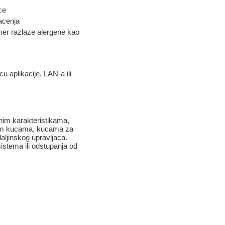
ce
acenja
mer razlaze alergene kao
u aplikacije, LAN-a ili
enim karakteristikama,
bnim kucama, kucama za
aljinskog upravljaca.
istema ili odstupanja od