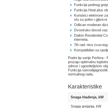
Funkcija podnog grej
Funkcija Heat plus o
Koristeci elektrone z
sto su polen i gljivicni
Odlican moderan diza
Dvostruko dovod vazd
Daikin Residential Con
interneta.
Tih rad: nivo zvucnog
Kompatibilan sa spol
Podni tip serije Perfera 
pruzaju optimalnu toplot
odmor i ugostiteljskim ob
Funkcija samodijagnostike
normalnog rada.
Karakteristike
Snaga hlađenja, kW
Snaga grejanja, kW