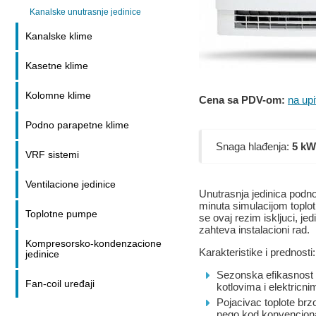
Kanalske unutrasnje jedinice
Kanalske klime
Kasetne klime
Kolomne klime
Cena sa PDV-om:
na upi
Podno parapetne klime
Snaga hlađenja:
5 kW
VRF sistemi
Ventilacione jedinice
Unutrasnja jedinica podn
minuta simulacijom toplot
Toplotne pumpe
se ovaj rezim iskljuci, je
zahteva instalacioni rad.
Kompresorsko-kondenzacione
Karakteristike i prednosti:
jedinice
Sezonska efikasnost 
Fan-coil uređaji
kotlovima i elektricn
Pojacivac toplote brz
nego kod konvenciona