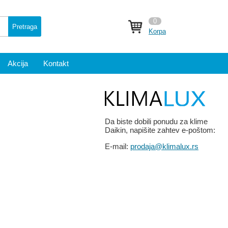
0
Pretraga
Korpa
Akcija
Kontakt
Da biste dobili ponudu za klime
Daikin, napišite zahtev e-poštom:
E-mail:
prodaja@klimalux.rs