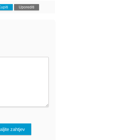
Kupiti
Uporediti
ljite zahtjev