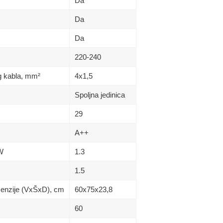
Da
Da
Da
220-240
g kabla, mm²
4х1,5
Spoljna jedinica
29
A++
kW
1.3
1.5
imenzije (VxŠxD), сm
60х75х23,8
60