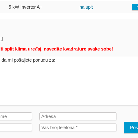
5 kW Inverter
A+
na upit
u
ti split klima uređaj, navedite kvadrature svake sobe!
Poša