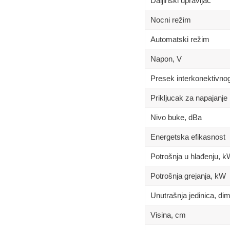
Daljinski upravljač
Nocni režim
Automatski režim
Napon, V
Presek interkonektivno
Prikljucak za napajanje
Nivo buke, dBa
Energetska efikasnost
Potrošnja u hlađenju, 
Potrošnja grejanja, kW
Unutrašnja jedinica, d
Visina, сm