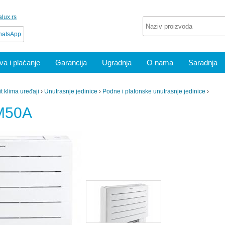
lux.rs
atsApp
a i plaćanje
Garancija
Ugradnja
O nama
Saradnja
it klima uređaji
›
Unutrasnje jedinice
›
Podne i plafonske unutrasnje jedinice
›
M50A