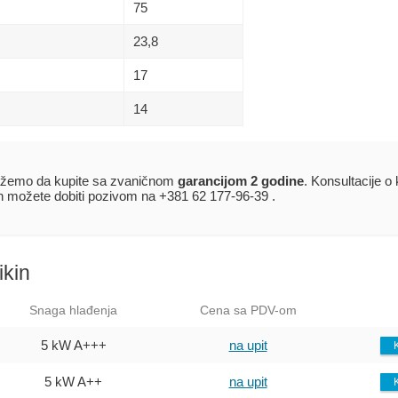
75
23,8
17
14
žemo da kupite sa zvaničnom
garancijom 2 godine
. Konsultacije o
in možete dobiti pozivom na +381 62 177-96-39 .
ikin
Snaga hlađenja
Cena sa PDV-om
5 kW
A+++
na upit
5 kW
A++
na upit