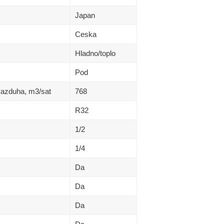
Japan
Ceska
Hladno/toplo
Pod
vazduha, m3/sat
768
R32
1/2
1/4
Da
Da
Da