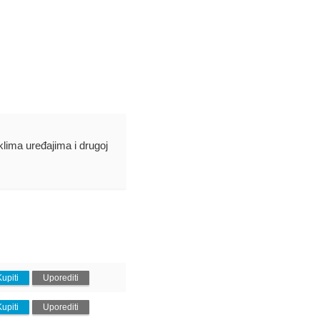
 klima uređajima i drugoj
Kupiti
Uporediti
Kupiti
Uporediti