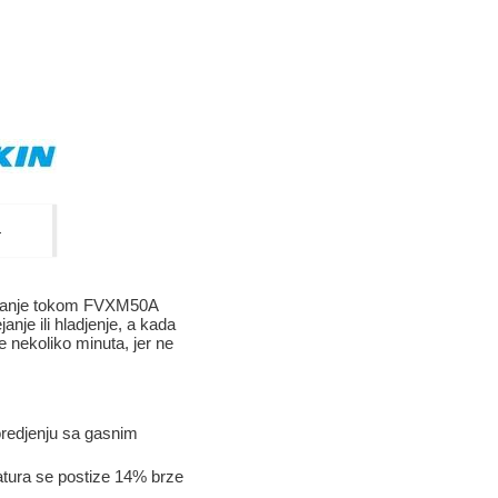
+
rejanje tokom FVXM50A
nje ili hladjenje, a kada
e nekoliko minuta, jer ne
oredjenju sa gasnim
atura se postize 14% brze