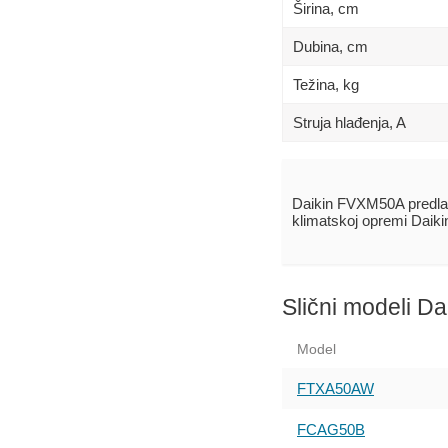
Širina, сm
Dubina, сm
Težina, kg
Struja hlađenja, A
Daikin FVXM50A predla
klimatskoj opremi Daik
Slični modeli Da
Model
FTXA50AW
FCAG50B