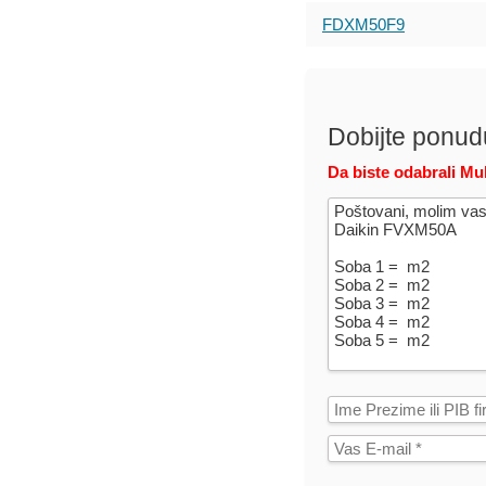
FDXM50F9
Dobijte ponud
Da biste odabrali Mul