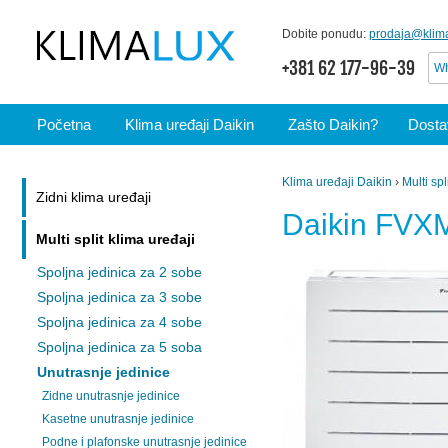
Dobite ponudu:
prodaja@klima
+381 62 177-96-39
Wh
Početna
Klima uređaji Daikin
Zašto Daikin?
Dostav
Klima uređaji Daikin
›
Multi spl
Zidni klima uređaji
Daikin FVX
Multi split klima uređaji
Spoljna jedinica za 2 sobe
Spoljna jedinica za 3 sobe
Spoljna jedinica za 4 sobe
Spoljna jedinica za 5 soba
Unutrasnje jedinice
Zidne unutrasnje jedinice
Kasetne unutrasnje jedinice
Podne i plafonske unutrasnje jedinice