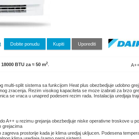
t
Dobite ponudu
Kupiti
Uporediti
2
 18000 BTU
za ≈ 50 m
.
A+
og multi-split sistema sa funkcijom Heat plus obezbedjuje udobno g
nog zracenja. Rezim visokog kapaciteta se moze izabrati za brzo greja
dinica se vraca u unapred podeseni rezim rada. Instalacija uredjaja traj
do A++ u rezimu grejanja obezbedjuje niske operativne troskove u p
im grejacima
o zagreva prostorije kada je klima uredjaj ukljucen. Podesena temper
lnog klima uredjaja (samo parni sistem)