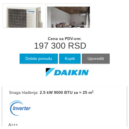
Cena sa PDV-om:
197 300
RSD
Dobite ponudu
Kupiti
Uporediti
2
Snaga hlađenja:
2.5 kW 9000 BTU
za ≈ 25 m
.
A+++