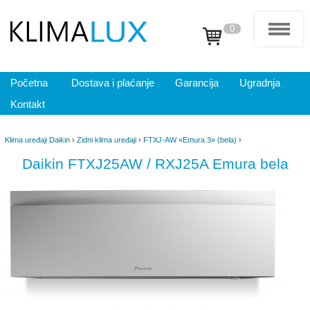
0
Početna
Dostava i plaćanje
Garancija
Ugradnja
Kontakt
Klima uređaji Daikin
›
Zidni klima uređaji
›
FTXJ-AW «Emura 3» (bela)
›
Daikin FTXJ25AW / RXJ25A Emura bela