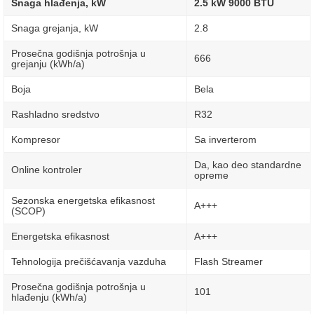
Snaga hlađenja, kW
2.5 kW 9000 BTU
Snaga grejanja, kW
2.8
Prosečna godišnja potrošnja u
666
grejanju (kWh/a)
Boja
Bela
Rashladno sredstvo
R32
Kompresor
Sa inverterom
Da, kao deo standardne
Online kontroler
opreme
Sezonska energetska efikasnost
A+++
(SCOP)
Energetska efikasnost
A+++
Tehnologija prečišćavanja vazduha
Flash Streamer
Prosečna godišnja potrošnja u
101
hlađenju (kWh/a)