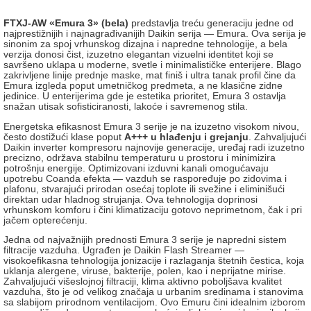
FTXJ-AW «Emura 3» (bela)
predstavlja treću generaciju jedne od
najprestižnijih i najnagrađivanijih Daikin serija — Emura. Ova serija je
sinonim za spoj vrhunskog dizajna i napredne tehnologije, a bela
verzija donosi čist, izuzetno elegantan vizuelni identitet koji se
savršeno uklapa u moderne, svetle i minimalističke enterijere. Blago
zakrivljene linije prednje maske, mat finiš i ultra tanak profil čine da
Emura izgleda poput umetničkog predmeta, a ne klasične zidne
jedinice. U enterijerima gde je estetika prioritet, Emura 3 ostavlja
snažan utisak sofisticiranosti, lakoće i savremenog stila.
Energetska efikasnost Emura 3 serije je na izuzetno visokom nivou,
često dostižući klase poput
A+++ u hlađenju i grejanju
. Zahvaljujući
Daikin inverter kompresoru najnovije generacije, uređaj radi izuzetno
precizno, održava stabilnu temperaturu u prostoru i minimizira
potrošnju energije. Optimizovani izduvni kanali omogućavaju
upotrebu Coanda efekta — vazduh se raspoređuje po zidovima i
plafonu, stvarajući prirodan osećaj toplote ili svežine i eliminišući
direktan udar hladnog strujanja. Ova tehnologija doprinosi
vrhunskom komforu i čini klimatizaciju gotovo neprimetnom, čak i pri
jačem opterećenju.
Jedna od najvažnijih prednosti Emura 3 serije je napredni sistem
filtracije vazduha. Ugrađen je Daikin Flash Streamer —
visokoefikasna tehnologija jonizacije i razlaganja štetnih čestica, koja
uklanja alergene, viruse, bakterije, polen, kao i neprijatne mirise.
Zahvaljujući višeslojnoj filtraciji, klima aktivno poboljšava kvalitet
vazduha, što je od velikog značaja u urbanim sredinama i stanovima
sa slabijom prirodnom ventilacijom. Ovo Emuru čini idealnim izborom