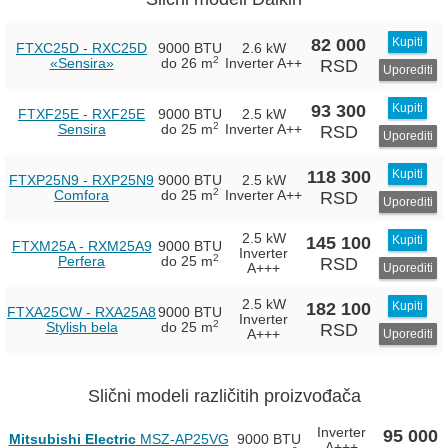
82 000
Kupiti
FTXC25D - RXC25D
9000 BTU
2.6 kW
2
«Sensira»
do 26 m
Inverter
A++
RSD
Uporediti
93 300
Kupiti
FTXF25E - RXF25E
9000 BTU
2.5 kW
2
Sensira
do 25 m
Inverter
A++
RSD
Uporediti
118 300
Kupiti
FTXP25N9 - RXP25N9
9000 BTU
2.5 kW
2
Comfora
do 25 m
Inverter
A++
RSD
Uporediti
2.5 kW
145 100
Kupiti
FTXM25A - RXM25A9
9000 BTU
Inverter
2
Perfera
do 25 m
RSD
A+++
Uporediti
2.5 kW
182 100
Kupiti
FTXA25CW - RXA25A8
9000 BTU
Inverter
2
Stylish bela
do 25 m
RSD
A+++
Uporediti
Slični modeli različitih proizvođača
Inverter
95 000
Mitsubishi Electric
MSZ-AP25VG
9000 BTU
A+++