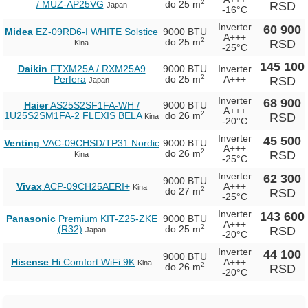
2
/ MUZ-AP25VG
do 25 m
RSD
Japan
-16°C
Inverter
60 900
Midea
EZ-09RD6-I WHITE Solstice
9000 BTU
A+++
2
do 25 m
RSD
Kina
-25°C
145 100
Daikin
FTXM25A / RXM25A9
9000 BTU
Inverter
2
Perfera
do 25 m
A+++
RSD
Japan
Inverter
68 900
Haier
AS25S2SF1FA-WH /
9000 BTU
A+++
2
1U25S2SM1FA-2 FLEXIS BELA
do 26 m
RSD
Kina
-20°C
Inverter
45 500
Venting
VAC-09CHSD/TP31 Nordic
9000 BTU
A+++
2
do 26 m
RSD
Kina
-25°C
Inverter
62 300
9000 BTU
Vivax
ACP-09CH25AERI+
A+++
Kina
2
do 27 m
RSD
-25°C
Inverter
143 600
Panasonic
Premium KIT-Z25-ZKE
9000 BTU
A+++
2
(R32)
do 25 m
RSD
Japan
-20°C
Inverter
44 100
9000 BTU
Hisense
Hi Comfort WiFi 9K
A+++
Kina
2
do 26 m
RSD
-20°C