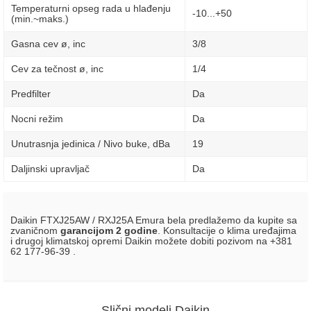
Temperaturni opseg rada u hlađenju
-10...+50
(min.~maks.)
Gasna cev ø, inc
3/8
Cev za tečnost ø, inc
1/4
Predfilter
Da
Nocni režim
Da
Unutrasnja jedinica / Nivo buke, dBa
19
Daljinski upravljač
Da
Daikin FTXJ25AW / RXJ25A Emura bela predlažemo da kupite sa
zvaničnom
garancijom 2 godine
. Konsultacije o klima uređajima
i drugoj klimatskoj opremi Daikin možete dobiti pozivom na +381
62 177-96-39 .
Slični modeli Daikin