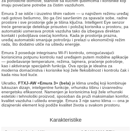
za porodične domove, stanove sa kućnim ljubimcima i korisnike koji
imaju povećane potrebe za čistim vazduhom.
Emura 3 se ističe i izuzetno tihim radom — u najnižem režimu uređaj
radi gotovo bešumno, što ga čini savršenim za spavaće sobe, radne
prostore i sve prostorije gde je tišina ključna. Intelligent Eye senzor
treće generacije detektuje prisustvo i položaj korisnika u prostoru, pa
automatski usmerava protok vazduha tako da izbegava direktan
kontakt i poboljšava osećaj komfora. Kada je prostorija prazna,
uređaj automatski smanjuje potrošnju i prelazi u ekonomičniji režim
rada, što dodatno utiče na uštedu energije.
Emura 3 poseduje integrisanu Wi-Fi kontrolu, omogućavajući
korisnicima potpunu kontrolu nad uređajem putem mobilne aplikacije
— podešavanje temperature, režima, tajmera, praćenje potrošnje,
kao i aktiviranje specijalnih funkcija. Ova opcija je idealna za
moderna domaćinstva i korisnike koji žele fleksibilnost i kontrolu čak i
kada nisu kod kuće.
Ukratko,
FTXJ-AW «Emura 3» (bela)
je klima uređaj koji kombinuje
luksuzan dizajn, inteligentne funkcije, vrhunsku tišinu i izvanrednu
energetsku efikasnost. Namenjen je korisnicima koji žele vrhunski
estetski i tehnološki proizvod, sposoban da pruži maksimalan komfor,
kvalitet vazduha i uštedu energije. Emura 3 nije samo klima — ona je
dizajnerski element koji podiže kvalitet života u svakom prostoru.
Karakteristike