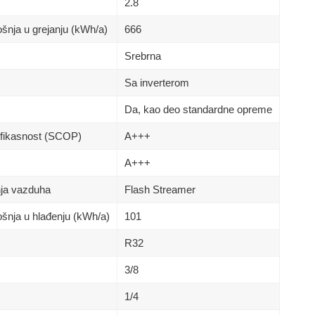
2.8
šnja u grejanju (kWh/a)
666
Srebrna
Sa inverterom
Da, kao deo standardne opreme
fikasnost (SCOP)
A+++
A+++
nja vazduha
Flash Streamer
ošnja u hlađenju (kWh/a)
101
R32
3/8
1/4