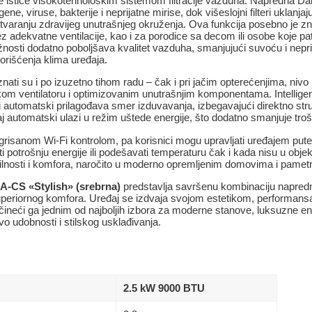
 ističe visokotehnološkim sistemom filtracije vazduha. Napredna Da
gene, viruse, bakterije i neprijatne mirise, dok višeslojni filteri uklanja
stvaranju zdravijeg unutrašnjeg okruženja. Ova funkcija posebno je z
 adekvatne ventilacije, kao i za porodice sa decom ili osobe koje pat
nosti dodatno poboljšava kvalitet vazduha, smanjujući suvoću i nepr
orišćenja klima uređaja.
znati su i po izuzetno tihom radu – čak i pri jačim opterećenjima, niv
kom ventilatoru i optimizovanim unutrašnjim komponentama. Intellige
ji i automatski prilagođava smer izduvavanja, izbegavajući direktno str
đaj automatski ulazi u režim uštede energije, što dodatno smanjuje tro
grisanom Wi-Fi kontrolom, pa korisnici mogu upravljati uređajem pute
ti potrošnju energije ili podešavati temperaturu čak i kada nisu u obj
ibilnosti i komfora, naročito u moderno opremljenim domovima i pamet
A-CS «Stylish» (srebrna)
predstavlja savršenu kombinaciju napredn
uperiornog komfora. Uređaj se izdvaja svojom estetikom, performans
 čineći ga jednim od najboljih izbora za moderne stanove, luksuzne ent
vo udobnosti i stilskog usklađivanja.
2.5 kW 9000 BTU