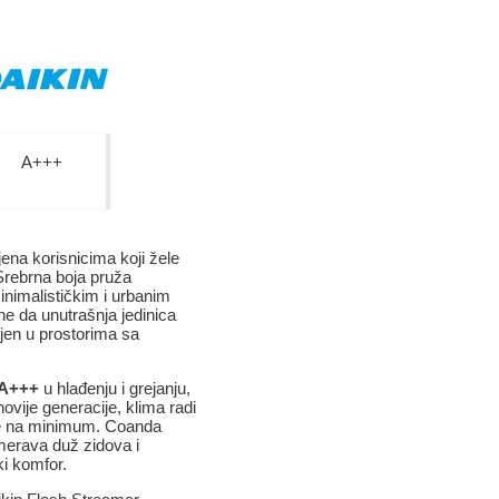
A+++
jena korisnicima koji žele
Srebrna boja pruža
minimalističkim i urbanim
čine da unutrašnja jedinica
ljen u prostorima sa
A+++
u hlađenju i grejanju,
novije generacije, klima radi
ije na minimum. Coanda
merava duž zidova i
ki komfor.