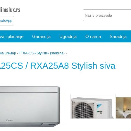
imalux.rs
atsApp
a i plaćanje
Garancija
Ugradnja
O nama
Saradnja
ima uređaji
›
FTXA-CS «Stylish» (srebrna)
›
25CS / RXA25A8 Stylish siva