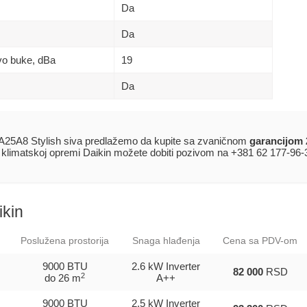
Da
Da
ivo buke, dBa
19
Da
25A8 Stylish siva predlažemo da kupite sa zvaničnom
garancijom 
j klimatskoj opremi Daikin možete dobiti pozivom na +381 62 177-96-
ikin
Poslužena prostorija
Snaga hlađenja
Cena sa PDV-om
9000 BTU
2.6 kW Inverter
82 000
RSD
2
do 26 m
A++
9000 BTU
2.5 kW Inverter