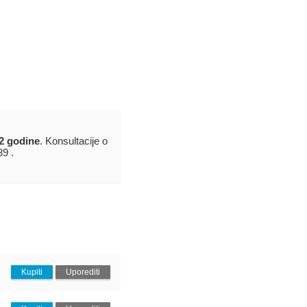
2 godine
. Konsultacije o
39 .
Kupiti
Uporediti