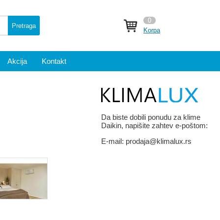
0
Pretraga
Korpa
Akcija
Kontakt
Da biste dobili ponudu za klime
Daikin, napišite zahtev e-poštom:
E-mail:
prodaja@klimalux.rs