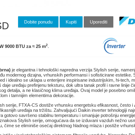
Dobite ponudu
Kupiti
Uporediti
SD
2
kW 9000 BTU
za ≈ 25 m
.
brna)
je elegantna i tehnološki napredna verzija Stylish serije, namen
u modernog dizajna, vrhunskih performansi i sofisticirane estetike. 
led i idealno se uklapa u enterijere inspirisane industrijskim, hi-tech, 
š daje uređaju prefinjenu teksturu, dok ultra tanak profil i ravne linije 
kog detalja, a ne klasičnog klima uređaja. Ovaj model je posebno omi
lom i tamnijim elementima dekoracije.
ylish serije, FTXA-CS dostiže vrhunsku energetsku efikasnost, često i
ikasnijih uređaja na tržištu. Zahvaljujući Daikin inverter tehnologiji naj
va gotovo savršeno stabilnu temperaturu i smanjuje potrošnju energ
ih znakova Stylish serije, omogućava da se izduvani vazduh nežno us
u, čime se eliminiše osećaj direktnog hladnog mlaza i postiže vrhuns