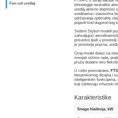
FTXA-CS serija takođe se
Fan-coil uređaji
tehnologija neutrališe aler
uređaj aktivno doprinosi 
sredinama i stanovima bez
održavanja optimalne vlaž
pojaviti kod dugoročnog k
Srebrni Stylish modeli po
zahvaljujući aerodinamič
prisustvo ljudi u prostori
je prostorija prazna, ure
Ovaj model dolazi sa inte
menjati režime rada, prati
pruža dodatni nivo fleks
U celini posmatrano,
FTX
besprekornog dizajna i s
inteligentnim funkcijama,
koji zahtevaju vrhunski ni
Karakteristike
Snaga hlađenja, kW