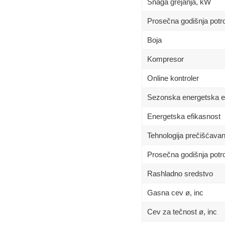
Snaga grejanja, kW
Prosečna godišnja potro
Boja
Kompresor
Online kontroler
Sezonska energetska e
Energetska efikasnost
Tehnologija prečišćava
Prosečna godišnja potr
Rashladno sredstvo
Gasna cev ø, inc
Cev za tečnost ø, inc