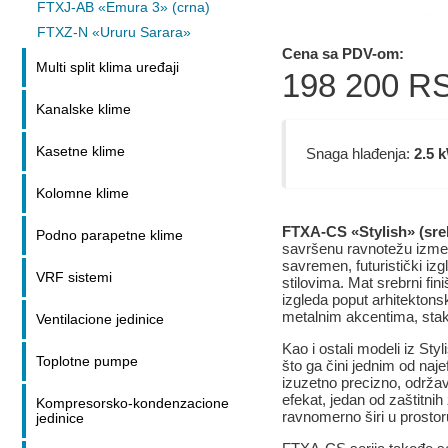
FTXJ-AB «Emura 3» (crna)
FTXZ-N «Ururu Sarara»
Cena sa PDV-om:
Multi split klima uređaji
198 200
R
Kanalske klime
Kasetne klime
Snaga hlađenja:
2.5 
Kolomne klime
FTXA-CS «Stylish» (sre
Podno parapetne klime
savršenu ravnotežu izmeđ
savremen, futuristički izg
VRF sistemi
stilovima. Mat srebrni fini
izgleda poput arhitektons
metalnim akcentima, stak
Ventilacione jedinice
Kao i ostali modeli iz St
Toplotne pumpe
što ga čini jednim od najef
izuzetno precizno, održa
efekat, jedan od zaštitn
Kompresorsko-kondenzacione
ravnomerno širi u prostor
jedinice