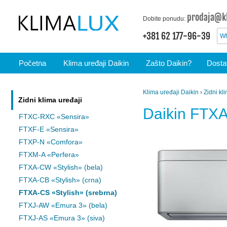
prodaja@kl
Dobite ponudu:
+381 62 177-96-39
Wh
Početna
Klima uređaji Daikin
Zašto Daikin?
Dostav
Klima uređaji Daikin
›
Zidni kl
Zidni klima uređaji
Daikin FTXA
FTXC-RXC «Sensira»
FTXF-E «Sensira»
FTXP-N «Comfora»
FTXM-A «Perfera»
FTXA-CW «Stylish» (bela)
FTXA-CB «Stylish» (crna)
FTXA-CS «Stylish» (srebrna)
FTXJ-AW «Emura 3» (bela)
FTXJ-AS «Emura 3» (siva)