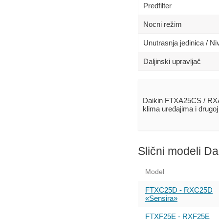
Predfilter
Nocni režim
Unutrasnja jedinica / N
Daljinski upravljač
Daikin FTXA25CS / RXA
klima uređajima i drugo
Slični modeli Da
Model
FTXC25D - RXC25D
«Sensira»
FTXF25E - RXF25E