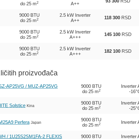
93 300
RSD
2
do 25 m
A++
9000 BTU
2.5 kW Inverter
118 300
RSD
2
do 25 m
A++
9000 BTU
2.5 kW Inverter
145 100
RSD
2
do 25 m
A+++
9000 BTU
2.5 kW Inverter
182 100
RSD
2
do 25 m
A+++
zličitih proizvođača
Z-AP25VG / MUZ-AP25VG
9000 BTU
Inverter
2
do 25 m
-16°
9000 BTU
Inverter
TE Solstice
Kina
2
do 25 m
-25°
9000 BTU
25A9 Perfera
Inverter
Japan
2
do 25 m
H / 1U25S2SM1FA-2 FLEXIS
9000 BTU
Inverter