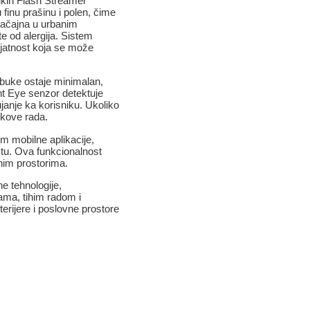
ikin Flash Streamer
ju finu prašinu i polen, čime
načajna u urbanim
e od alergija. Sistem
ijatnost koja se može
o buke ostaje minimalan,
nt Eye senzor detektuje
ujanje ka korisniku. Ukoliko
škove rada.
m mobilne aplikacije,
ektu. Ova funkcionalnost
nim prostorima.
e tehnologije,
ama, tihim radom i
erijere i poslovne prostore