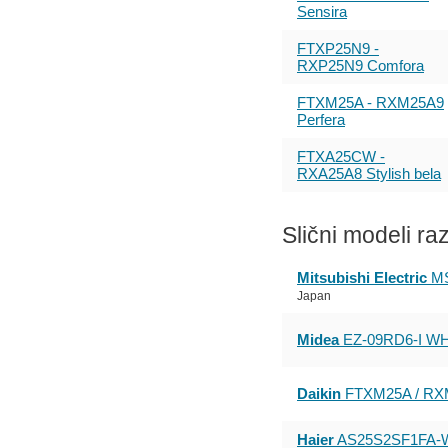
Sensira
FTXP25N9 -
RXP25N9 Comfora
FTXM25A - RXM25A9
Perfera
FTXA25CW -
RXA25A8 Stylish bela
Slični modeli ra
Mitsubishi Electric
MS
Japan
Midea
EZ-09RD6-I WHI
Daikin
FTXM25A / RXM
Haier
AS25S2SF1FA-W