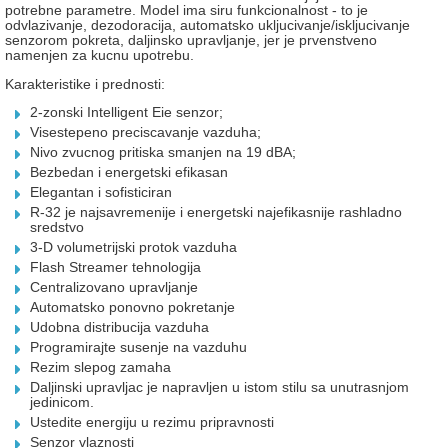
potrebne parametre. Model ima siru funkcionalnost - to je
odvlazivanje, dezodoracija, automatsko ukljucivanje/iskljucivanje
senzorom pokreta, daljinsko upravljanje, jer je prvenstveno
namenjen za kucnu upotrebu.
Karakteristike i prednosti:
2-zonski Intelligent Eie senzor;
Visestepeno preciscavanje vazduha;
Nivo zvucnog pritiska smanjen na 19 dBA;
Bezbedan i energetski efikasan
Elegantan i sofisticiran
R-32 je najsavremenije i energetski najefikasnije rashladno
sredstvo
3-D volumetrijski protok vazduha
Flash Streamer tehnologija
Centralizovano upravljanje
Automatsko ponovno pokretanje
Udobna distribucija vazduha
Programirajte susenje na vazduhu
Rezim slepog zamaha
Daljinski upravljac je napravljen u istom stilu sa unutrasnjom
jedinicom.
Ustedite energiju u rezimu pripravnosti
Senzor vlaznosti