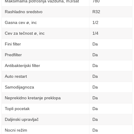
Maksimalna potrošnja vazduha, m3/sat
780
Rashladno sredstvo
R32
Gasna cev ø, inc
1/2
Cev za tečnost ø, inc
1/4
Fini filter
Da
Predfilter
Da
Antibakterijski filter
Da
Auto restart
Da
Samodijagnoza
Da
Neprekidno kretanje preklopa
Da
Topli pocetak
Da
Daljinski upravljač
Da
Nocni režim
Da