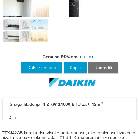
Cena sa PDV-om:
na upit
Dobite ponudu
Kupiti
Uporediti
2
Snaga hlađenja:
4.2 kW 14000 BTU
za ≈ 42 m
.
A++
FTXJ42AB karakterisu visoke performanse, ekonomicnost i izuzetno
nizak nivo buke tokom rada - 21 dB. Klima uredjaj brzo dostize