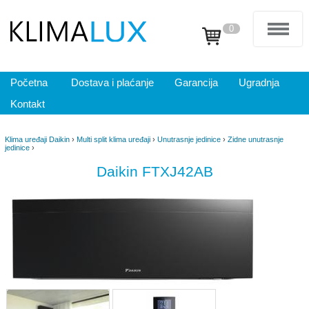
0
Početna
Dostava i plaćanje
Garancija
Ugradnja
Kontakt
Klima uređaji Daikin
›
Multi split klima uređaji
›
Unutrasnje jedinice
›
Zidne unutrasnje
jedinice
›
Daikin FTXJ42AB