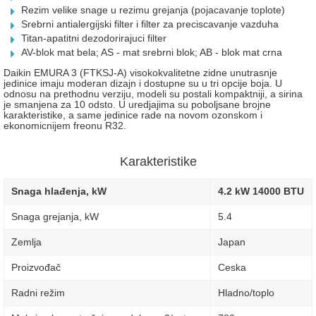
Rezim velike snage u rezimu grejanja (pojacavanje toplote)
Srebrni antialergijski filter i filter za preciscavanje vazduha
Titan-apatitni dezodorirajuci filter
AV-blok mat bela; AS - mat srebrni blok; AB - blok mat crna
Daikin EMURA 3 (FTKSJ-A) visokokvalitetne zidne unutrasnje
jedinice imaju moderan dizajn i dostupne su u tri opcije boja. U
odnosu na prethodnu verziju, modeli su postali kompaktniji, a sirina
je smanjena za 10 odsto. U uredjajima su poboljsane brojne
karakteristike, a same jedinice rade na novom ozonskom i
ekonomicnijem freonu R32.
Karakteristike
Snaga hlađenja, kW
4.2 kW 14000 BTU
Snaga grejanja, kW
5.4
Zemlja
Japan
Proizvođač
Ceska
Radni režim
Hladno/toplo