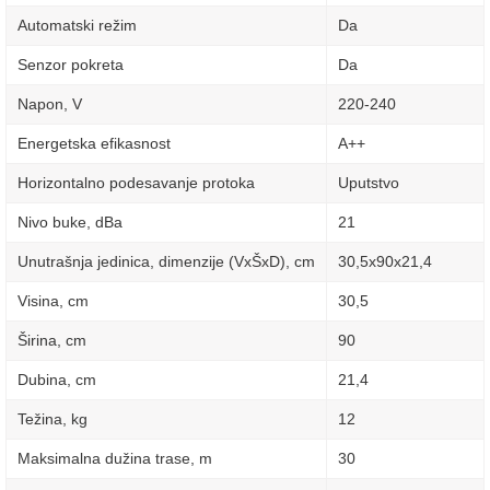
Automatski režim
Da
Senzor pokreta
Da
Napon, V
220-240
Energetska efikasnost
A++
Horizontalno podesavanje protoka
Uputstvo
Nivo buke, dBa
21
Unutrašnja jedinica, dimenzije (VxŠxD), сm
30,5х90х21,4
Visina, сm
30,5
Širina, сm
90
Dubina, сm
21,4
Težina, kg
12
Maksimalna dužina trase, m
30