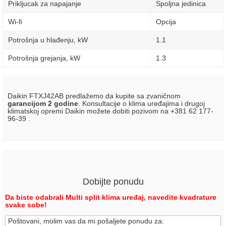
Prikljucak za napajanje
Spoljna jedinica
Wi-fi
Opcija
Potrošnja u hlađenju, kW
1.1
Potrošnja grejanja, kW
1.3
Daikin FTXJ42AB predlažemo da kupite sa zvaničnom
garancijom 2 godine
. Konsultacije o klima uređajima i drugoj
klimatskoj opremi Daikin možete dobiti pozivom na +381 62 177-
96-39 .
Dobijte ponudu
Da biste odabrali Multi split klima uređaj, navedite kvadrature
svake sobe!