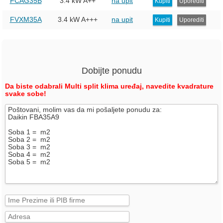
FCAG35B
3.4 kW
A++
na upit
Kupiti
Uporediti
FVXM35A
3.4 kW
A+++
na upit
Kupiti
Uporediti
Dobijte ponudu
Da biste odabrali Multi split klima uređaj, navedite kvadrature
svake sobe!