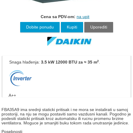
Cena sa PDV-om:
na upit
Dobite ponudu
Kupiti
Uporediti
2
Snaga hlađenja:
3.5 kW 12000 BTU
za ≈ 35 m
.
A++
FBA35A9 ima srednji staticki pritisak i ne mora se instalirati u samoj
prostoriji, na nju se mogu postaviti samo vazdusni kanali. Pogodno je
podesiti staticki pritisak kroz automatsku ili rucnu promenu brzine
ventilatora. Moguce je smanjiti buku tokom rada unutrasnje jedinice.
Posebnosti