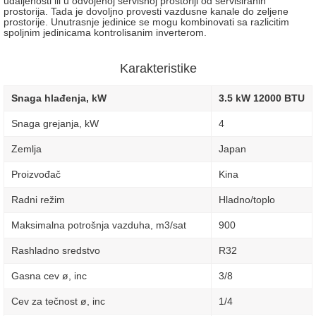
udaljenosti ili u odvojenoj servisnoj prostoriji od servisiranih
prostorija. Tada je dovoljno provesti vazdusne kanale do zeljene
prostorije. Unutrasnje jedinice se mogu kombinovati sa razlicitim
spoljnim jedinicama kontrolisanim inverterom.
Karakteristike
Snaga hlađenja, kW
3.5 kW 12000 BTU
Snaga grejanja, kW
4
Zemlja
Japan
Proizvođač
Kina
Radni režim
Hladno/toplo
Maksimalna potrošnja vazduha, m3/sat
900
Rashladno sredstvo
R32
Gasna cev ø, inc
3/8
Cev za tečnost ø, inc
1/4