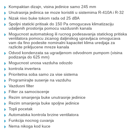
Kompaktan dizajn, visina jedinice samo 245 mm
Unutrasnja jedinica se moze koristiti u sistemima R-410A i R-32
Nizak nivo buke tokom rada od 25 dBA
Spoljni staticki pritisak do 150 Pa omogucava klimatizaciju
udaljenih prostorija pomocu vazdusnih kanala
Mogucnost automatskog ili rucnog podesavanja statickog pritiska
ventilatora pomocu zicanog daljinskog upravljaca omogucava
vam da fino podesite nominalni kapacitet klima uredjaja za
razlicite prikljucene mreze kanala
Odvod kondenzata sa ugradjenom odvodnom pumpom (visina
podizanja do 625 mm)
Mogucnost unosa vazduha odozdo
kontrola invertera
Prioritetna soba samo za vise sistema
Programirajte susenje na vazduhu
Vazdusni filter
Filter za samociscenje
Rezim smanjenja buke unutrasnje jedinice
Rezim smanjenja buke spoljne jedinice
Topli pocetak
Automatska kontrola brzine ventilatora
Funkcija nocnog cuvanja
Nema nikoga kod kuce