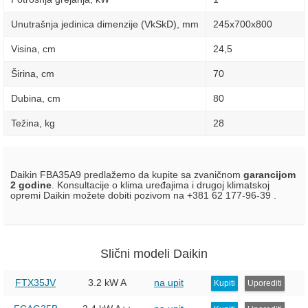
Unutrašnja jedinica dimenzije (VkSkD), mm
245x700x800
Visina, сm
24,5
Širina, сm
70
Dubina, сm
80
Težina, kg
28
Daikin FBA35A9 predlažemo da kupite sa zvaničnom
garancijom
2 godine
. Konsultacije o klima uređajima i drugoj klimatskoj
opremi Daikin možete dobiti pozivom na +381 62 177-96-39 .
Slični modeli Daikin
FTX35JV
3.2 kW
A
na upit
Kupiti
Uporediti