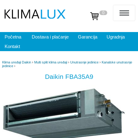
0
Početna
Dostava i plaćanje
Garancija
Ugradnja
Kontakt
Klima uređaji Daikin
›
Multi split klima uređaji
›
Unutrasnje jedinice
›
Kanalske unutrasnje
jedinice
›
Daikin FBA35A9