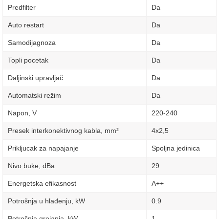
Predfilter
Da
Auto restart
Da
Samodijagnoza
Da
Topli pocetak
Da
Daljinski upravljač
Da
Automatski režim
Da
Napon, V
220-240
Presek interkonektivnog kabla, mm²
4х2,5
Prikljucak za napajanje
Spoljna jedinica
Nivo buke, dBa
29
Energetska efikasnost
A++
Potrošnja u hlađenju, kW
0.9
Potrošnja grejanja, kW
1