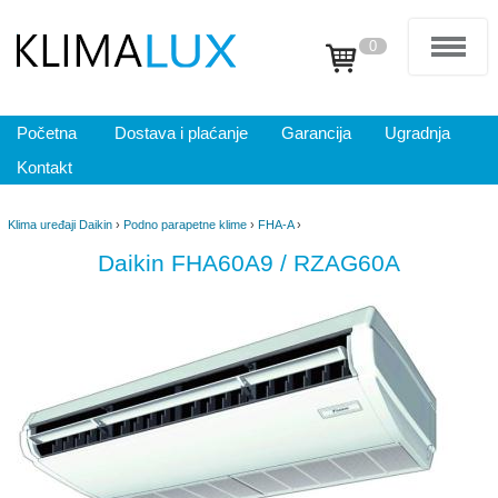
0
Početna
Dostava i plaćanje
Garancija
Ugradnja
Kontakt
Klima uređaji Daikin
›
Podno parapetne klime
›
FHA-A
›
Daikin FHA60A9 / RZAG60A