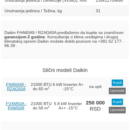
Unutrasnja jedinica / Dimenzije (VxŠxD), mm
235х1270х690
Unutrasnja jedinica / Težina, kg
31
Daikin FHA60A9 / RZAG60A predlažemo da kupite sa zvaničnom
garancijom 2 godine
. Konsultacije o klima uređajima i drugoj
klimatskoj opremi Daikin možete dobiti pozivom na +381 62 177-
96-39 .
Slični modeli Daikin
Kupiti
FNA50A9 -
21000 BTU
6 kW Inverter
A+
na upit
2
RZAG50A
do 60 m
-15°C
Uporediti
250 000
Kupiti
FVXM50A -
21000 BTU
5.8 kW Inverter
2
RXM50R
do 58 m
A++
-15°C
RSD
Uporediti