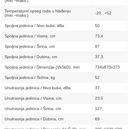
(min.~maks.)
Temperaturni opseg rada u hlađenju
-20...+52
(min.~maks.)
Spoljna jedinica / Nivo buke, dBa
50
Spoljna jedinica / Visina, сm
73,4
Spoljna jedinica / Širina, сm
87
Spoljna jedinica / Dubina, сm
37,3
Spoljna jedinica / Dimenzije (VkSkD), mm
734х870х373
Spoljna jedinica / Težina, kg
52
Unutrasnja jedinica / Nivo buke, dBa
37
Unutrasnja jedinica / Visina, сm
23,5
Unutrasnja jedinica / Širina, сm
127
Unutrasnja jedinica / Dubina, сm
69