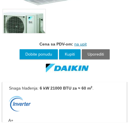
Cena sa PDV-om:
na upit
Dobite ponudu
Kupiti
Uporediti
2
Snaga hlađenja:
6 kW 21000 BTU
za ≈ 60 m
.
A+