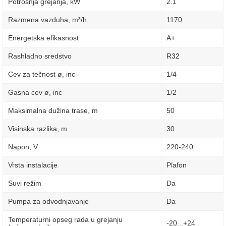
Potrošnja grejanja, kW
2.1
Razmena vazduha, m³/h
1170
Energetska efikasnost
A+
Rashladno sredstvo
R32
Cev za tečnost ø, inc
1/4
Gasna cev ø, inc
1/2
Maksimalna dužina trase, m
50
Visinska razlika, m
30
Napon, V
220-240
Vrsta instalacije
Plafon
Suvi režim
Da
Pumpa za odvodnjavanje
Da
Temperaturni opseg rada u grejanju
-20...+24