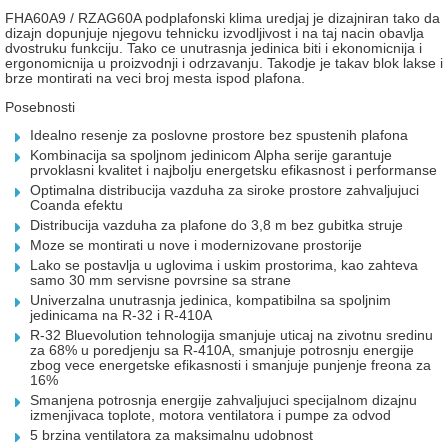
FHA60A9 / RZAG60A podplafonski klima uredjaj je dizajniran tako da
dizajn dopunjuje njegovu tehnicku izvodljivost i na taj nacin obavlja
dvostruku funkciju. Tako ce unutrasnja jedinica biti i ekonomicnija i
ergonomicnija u proizvodnji i odrzavanju. Takodje je takav blok lakse i
brze montirati na veci broj mesta ispod plafona.
Posebnosti
Idealno resenje za poslovne prostore bez spustenih plafona
Kombinacija sa spoljnom jedinicom Alpha serije garantuje
prvoklasni kvalitet i najbolju energetsku efikasnost i performanse
Optimalna distribucija vazduha za siroke prostore zahvaljujuci
Coanda efektu
Distribucija vazduha za plafone do 3,8 m bez gubitka struje
Moze se montirati u nove i modernizovane prostorije
Lako se postavlja u uglovima i uskim prostorima, kao zahteva
samo 30 mm servisne povrsine sa strane
Univerzalna unutrasnja jedinica, kompatibilna sa spoljnim
jedinicama na R-32 i R-410A
R-32 Bluevolution tehnologija smanjuje uticaj na zivotnu sredinu
za 68% u poredjenju sa R-410A, smanjuje potrosnju energije
zbog vece energetske efikasnosti i smanjuje punjenje freona za
16%
Smanjena potrosnja energije zahvaljujuci specijalnom dizajnu
izmenjivaca toplote, motora ventilatora i pumpe za odvod
5 brzina ventilatora za maksimalnu udobnost