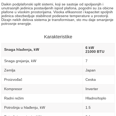
Daikin podplafonski split sistemi, koji se sastoje od spoljasnjih
i
unutrasnjih jedinica postavljenih ispod plafona, pogodni su za obicne
plafone u visokim prostorijama. Visoka efikasnost i kapacitet spoljnih
jedinica obezbedjuje stabilnost podesene temperature u prostoriji.
Dizajn nekih delova sistema je transformisan, sto mu daje smanjenje
potrosnje energije.
Karakteristike
6 kW
Snaga hlađenja, kW
21000 BTU
Snaga grejanja, kW
7
Zemlja
Japan
Proizvođač
Ceska
Kompresor
Inverter
Radni režim
Hladno/toplo
Potrošnja u hlađenju, kW
1.5