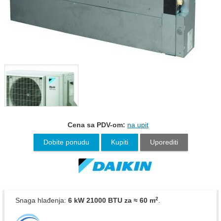
Cena sa PDV-om:
na upit
Dobite ponudu
Kupiti
Uporediti
2
Snaga hlađenja:
6 kW 21000 BTU
za ≈ 60 m
.