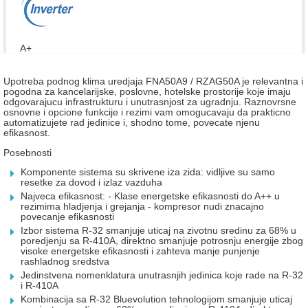
A+
Upotreba podnog klima uredjaja FNA50A9 / RZAG50A je relevantna i
pogodna za kancelarijske, poslovne, hotelske prostorije koje imaju
odgovarajucu infrastrukturu i unutrasnjost za ugradnju. Raznovrsne
osnovne i opcione funkcije i rezimi vam omogucavaju da prakticno
automatizujete rad jedinice i, shodno tome, povecate njenu
efikasnost.
Posebnosti
Komponente sistema su skrivene iza zida: vidljive su samo
resetke za dovod i izlaz vazduha
Najveca efikasnost: - Klase energetske efikasnosti do A++ u
rezimima hladjenja i grejanja - kompresor nudi znacajno
povecanje efikasnosti
Izbor sistema R-32 smanjuje uticaj na zivotnu sredinu za 68% u
poredjenju sa R-410A, direktno smanjuje potrosnju energije zbog
visoke energetske efikasnosti i zahteva manje punjenje
rashladnog sredstva
Jedinstvena nomenklatura unutrasnjih jedinica koje rade na R-32
i R-410A
Kombinacija sa R-32 Bluevolution tehnologijom smanjuje uticaj