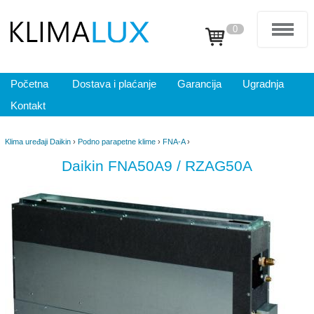
0
Početna
Dostava i plaćanje
Garancija
Ugradnja
Kontakt
Klima uređaji Daikin
›
Podno parapetne klime
›
FNA-A
›
Daikin FNA50A9 / RZAG50A