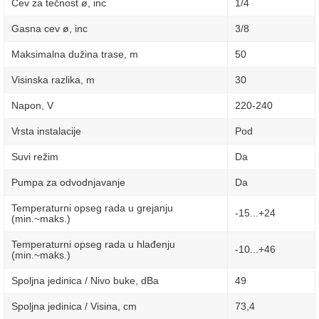
Cev za tečnost ø, inc
1/4
Gasna cev ø, inc
3/8
Maksimalna dužina trase, m
50
Visinska razlika, m
30
Napon, V
220-240
Vrsta instalacije
Pod
Suvi režim
Da
Pumpa za odvodnjavanje
Da
Temperaturni opseg rada u grejanju
-15...+24
(min.~maks.)
Temperaturni opseg rada u hlađenju
-10...+46
(min.~maks.)
Spoljna jedinica / Nivo buke, dBa
49
Spoljna jedinica / Visina, сm
73,4