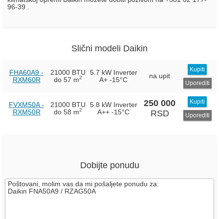
96-39 .
Slični modeli Daikin
Kupiti
FHA60A9 -
21000 BTU
5.7 kW Inverter
na upit
2
RXM60R
do 57 m
A+
-15°C
Uporediti
250 000
Kupiti
FVXM50A -
21000 BTU
5.8 kW Inverter
2
RXM50R
do 58 m
A++
-15°C
RSD
Uporediti
Dobijte ponudu