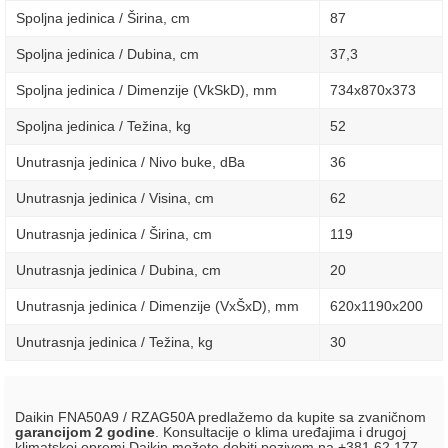
Spoljna jedinica / Širina, сm
87
Spoljna jedinica / Dubina, сm
37,3
Spoljna jedinica / Dimenzije (VkSkD), mm
734х870х373
Spoljna jedinica / Težina, kg
52
Unutrasnja jedinica / Nivo buke, dBa
36
Unutrasnja jedinica / Visina, сm
62
Unutrasnja jedinica / Širina, сm
119
Unutrasnja jedinica / Dubina, сm
20
Unutrasnja jedinica / Dimenzije (VxŠxD), mm
620х1190х200
Unutrasnja jedinica / Težina, kg
30
Daikin FNA50A9 / RZAG50A predlažemo da kupite sa zvaničnom
garancijom 2 godine
. Konsultacije o klima uređajima i drugoj
klimatskoj opremi Daikin možete dobiti pozivom na +381 62 177-