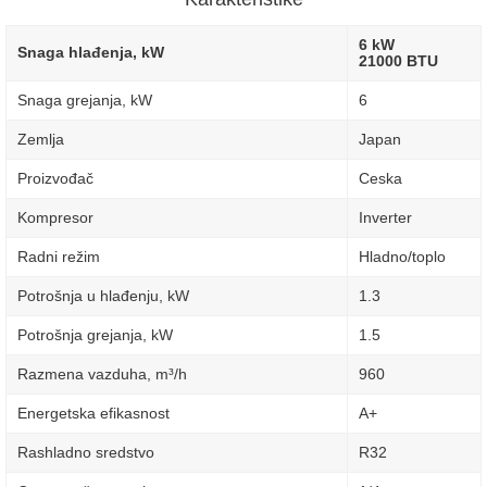
6 kW
Snaga hlađenja, kW
21000 BTU
Snaga grejanja, kW
6
Zemlja
Japan
Proizvođač
Ceska
Kompresor
Inverter
Radni režim
Hladno/toplo
Potrošnja u hlađenju, kW
1.3
Potrošnja grejanja, kW
1.5
Razmena vazduha, m³/h
960
Energetska efikasnost
A+
Rashladno sredstvo
R32