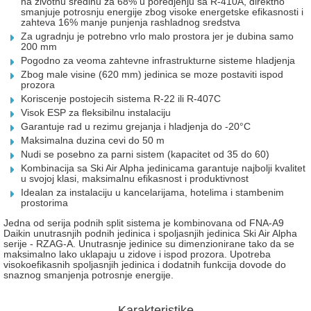
na zivotnu sredinu za 68% u poredjenju sa R-410A, direktno
smanjuje potrosnju energije zbog visoke energetske efikasnosti i
zahteva 16% manje punjenja rashladnog sredstva
Za ugradnju je potrebno vrlo malo prostora jer je dubina samo
200 mm
Pogodno za veoma zahtevne infrastrukturne sisteme hladjenja
Zbog male visine (620 mm) jedinica se moze postaviti ispod
prozora
Koriscenje postojecih sistema R-22 ili R-407C
Visok ESP za fleksibilnu instalaciju
Garantuje rad u rezimu grejanja i hladjenja do -20°C
Maksimalna duzina cevi do 50 m
Nudi se posebno za parni sistem (kapacitet od 35 do 60)
Kombinacija sa Ski Air Alpha jedinicama garantuje najbolji kvalitet
u svojoj klasi, maksimalnu efikasnost i produktivnost
Idealan za instalaciju u kancelarijama, hotelima i stambenim
prostorima
Jedna od serija podnih split sistema je kombinovana od FNA-A9
Daikin unutrasnjih podnih jedinica i spoljasnjih jedinica Ski Air Alpha
serije - RZAG-A. Unutrasnje jedinice su dimenzionirane tako da se
maksimalno lako uklapaju u zidove i ispod prozora. Upotreba
visokoefikasnih spoljasnjih jedinica i dodatnih funkcija dovode do
snaznog smanjenja potrosnje energije.
Karakteristike