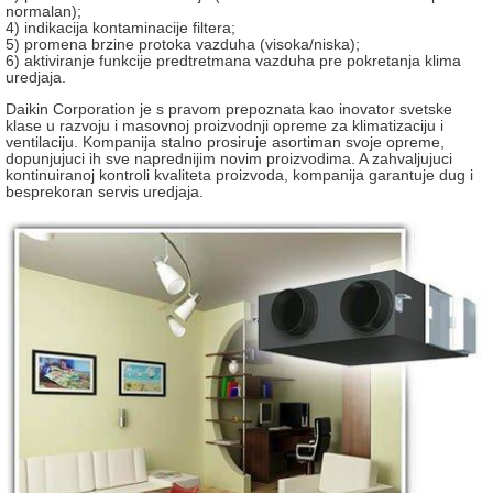
normalan);
4) indikacija kontaminacije filtera;
5) promena brzine protoka vazduha (visoka/niska);
6) aktiviranje funkcije predtretmana vazduha pre pokretanja klima
uredjaja.
Daikin Corporation je s pravom prepoznata kao inovator svetske
klase u razvoju i masovnoj proizvodnji opreme za klimatizaciju i
ventilaciju. Kompanija stalno prosiruje asortiman svoje opreme,
dopunjujuci ih sve naprednijim novim proizvodima. A zahvaljujuci
kontinuiranoj kontroli kvaliteta proizvoda, kompanija garantuje dug i
besprekoran servis uredjaja.