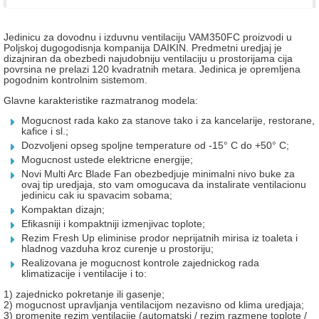
Jedinicu za dovodnu i izduvnu ventilaciju VAM350FC proizvodi u
Poljskoj dugogodisnja kompanija DAIKIN. Predmetni uredjaj je
dizajniran da obezbedi najudobniju ventilaciju u prostorijama cija
povrsina ne prelazi 120 kvadratnih metara. Jedinica je opremljena
pogodnim kontrolnim sistemom.
Glavne karakteristike razmatranog modela:
Mogucnost rada kako za stanove tako i za kancelarije, restorane,
kafice i sl.;
Dozvoljeni opseg spoljne temperature od -15° C do +50° C;
Mogucnost ustede elektricne energije;
Novi Multi Arc Blade Fan obezbedjuje minimalni nivo buke za
ovaj tip uredjaja, sto vam omogucava da instalirate ventilacionu
jedinicu cak iu spavacim sobama;
Kompaktan dizajn;
Efikasniji i kompaktniji izmenjivac toplote;
Rezim Fresh Up eliminise prodor neprijatnih mirisa iz toaleta i
hladnog vazduha kroz curenje u prostoriju;
Realizovana je mogucnost kontrole zajednickog rada
klimatizacije i ventilacije i to:
1) zajednicko pokretanje ili gasenje;
2) mogucnost upravljanja ventilacijom nezavisno od klima uredjaja;
3) promenite rezim ventilacije (automatski / rezim razmene toplote /