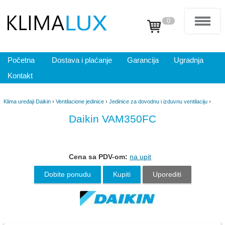
0
Početna
Dostava i plaćanje
Garancija
Ugradnja
Kontakt
Klima uređaji Daikin
›
Ventilacione jedinice
›
Jedinice za dovodnu i izduvnu ventilaciju
›
Daikin VAM350FC
Cena sa PDV-om:
na upit
Dobite ponudu
Kupiti
Uporediti