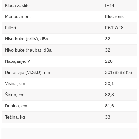
Klasa zastite
IP44
Menadzment
Electronic
Filteri
F6/F7/F8
Nivo buke (priliv), dBa
32
Nivo buke (hauba), dBa
32
Napajanje, V
220
Dimenzije (VkSkD), mm
301x828x816
Visina, сm
30,1
Širina, сm
82,8
Dubina, сm
81,6
Težina, kg
33