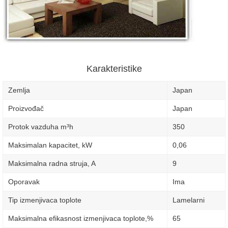
Karakteristike
Zemlja
Japan
Proizvođač
Japan
Protok vazduha m³h
350
Maksimalan kapacitet, kW
0,06
Maksimalna radna struja, A
9
Oporavak
Ima
Tip izmenjivaca toplote
Lamelarni
Maksimalna efikasnost izmenjivaca toplote,%
65