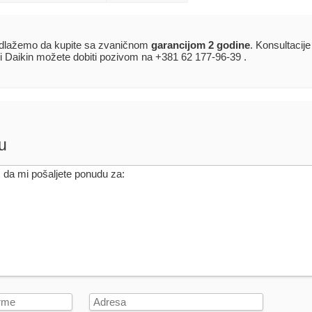
dlažemo da kupite sa zvaničnom
garancijom 2 godine
. Konsultacije
i Daikin možete dobiti pozivom na +381 62 177-96-39 .
u