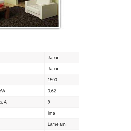
Japan
Japan
1500
 kW
0,62
a, A
9
Ima
Lamelarni