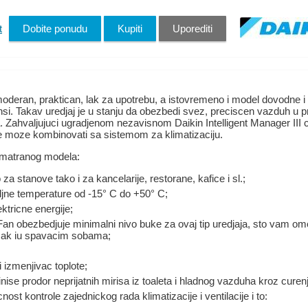
t
Dobite ponudu
Kupiti
Uporediti
ran, praktican, lak za upotrebu, a istovremeno i model dovodne i 
nsi. Takav uredjaj je u stanju da obezbedi svez, preciscen vazduh u pr
. Zahvaljujuci ugradjenom nezavisnom Daikin Intelligent Manager III
se moze kombinovati sa sistemom za klimatizaciju.
zmatranog modela:
 stanove tako i za kancelarije, restorane, kafice i sl.;
ljne temperature od -15° C do +50° C;
tricne energije;
Fan obezbedjuje minimalni nivo buke za ovaj tip uredjaja, sto vam om
 cak iu spavacim sobama;
i izmenjivac toplote;
se prodor neprijatnih mirisa iz toaleta i hladnog vazduha kroz curenje
st kontrole zajednickog rada klimatizacije i ventilacije i to: