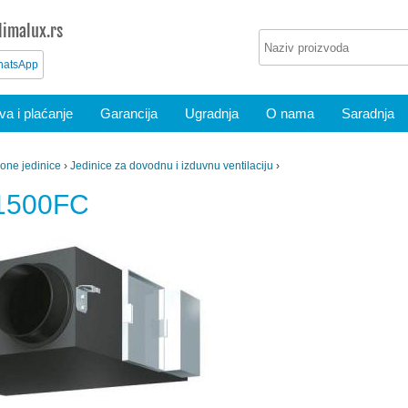
imalux.rs
atsApp
a i plaćanje
Garancija
Ugradnja
O nama
Saradnja
ione jedinice
›
Jedinice za dovodnu i izduvnu ventilaciju
›
1500FC