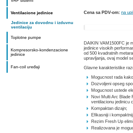
VRF sistemi
Cena sa PDV-om:
na upi
Ventilacione jedinice
Jedinice za dovodnu i izduvnu
ventilaciju
Toplotne pumpe
DAIKIN VAM1500FC je mode
jedinice visokih performa
Kompresorsko-kondenzacione
od 500 kvadratnih metara
jedinice
upravljanja, ovaj model 
Fan-coil uređaji
Glavne karakteristike ra
Mogucnost rada kako za
Dozvoljeni opseg spo
Mogucnost ustede elek
Novi Multi Arc Blade 
ventilacionu jedinicu
Kompaktan dizajn;
Efikasniji i kompaktnij
Rezim Fresh Up elimini
Realizovana je mogucno