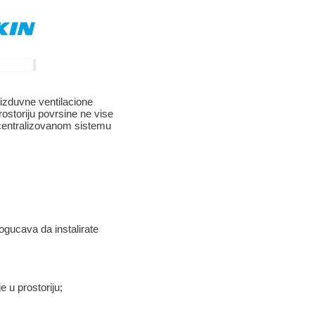
izduvne ventilacione
ostoriju povrsine ne vise
 centralizovanom sistemu
ogucava da instalirate
 u prostoriju;