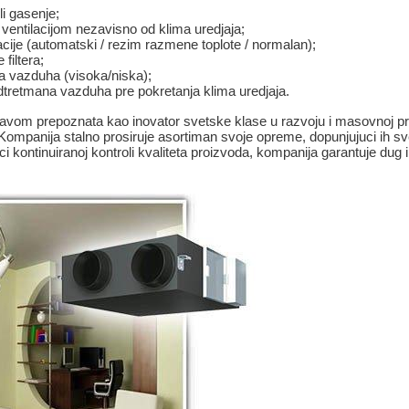
li gasenje;
ventilacijom nezavisno od klima uredjaja;
acije (automatski / rezim razmene toplote / normalan);
 filtera;
a vazduha (visoka/niska);
redtretmana vazduha pre pokretanja klima uredjaja.
pravom prepoznata kao inovator svetske klase u razvoju i masovnoj p
ju. Kompanija stalno prosiruje asortiman svoje opreme, dopunjujuci ih 
ci kontinuiranoj kontroli kvaliteta proizvoda, kompanija garantuje dug