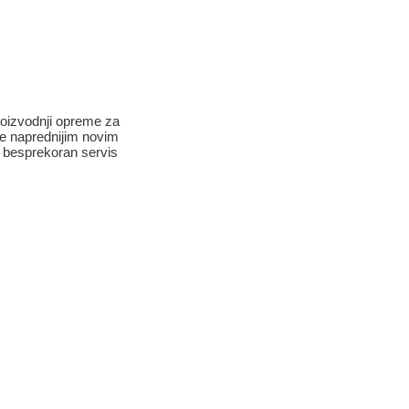
roizvodnji opreme za
sve naprednijim novim
 i besprekoran servis