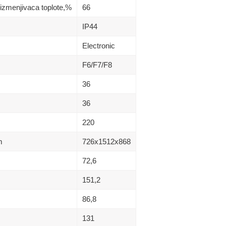
izmenjivaca toplote,%
66
IP44
Electronic
F6/F7/F8
36
36
220
m
726x1512x868
72,6
151,2
86,8
131