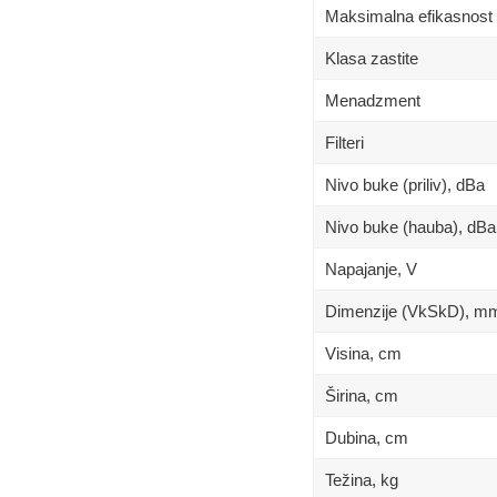
Maksimalna efikasnost 
Klasa zastite
Menadzment
Filteri
Nivo buke (priliv), dBa
Nivo buke (hauba), dBa
Napajanje, V
Dimenzije (VkSkD), m
Visina, сm
Širina, сm
Dubina, сm
Težina, kg