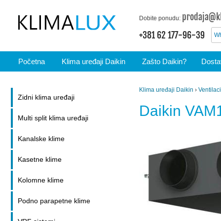
prodaja@kl
Dobite ponudu:
+381 62 177-96-39
Wh
Početna
Klima uređaji Daikin
Zašto Daikin?
Dostav
Klima uređaji Daikin
›
Ventilac
Zidni klima uređaji
Daikin VAM
Multi split klima uređaji
Kanalske klime
Kasetne klime
Kolomne klime
Podno parapetne klime