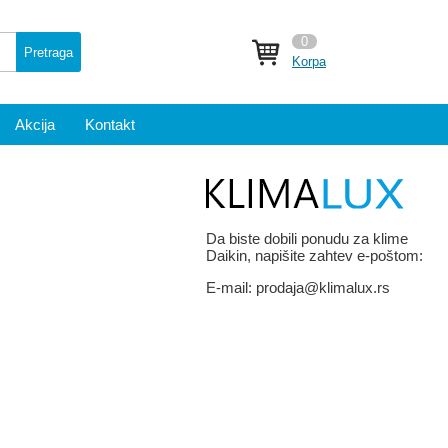
0
Pretraga
Korpa
Akcija
Kontakt
Da biste dobili ponudu za klime
Daikin, napišite zahtev e-poštom:
E-mail:
prodaja@klimalux.rs