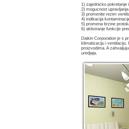
1) zajednicko pokretanje i
2) mogucnost upravljanja 
3) promenite rezim ventil
4) indikacija kontaminacije
5) promena brzine protok
6) aktiviranje funkcije p
Daikin Corporation je s 
klimatizaciju i ventilaci
proizvodima. A zahvaljuju
uredjaja.