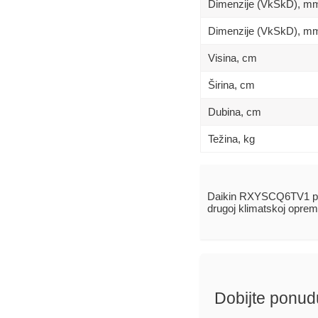
Dimenzije (VkSkD), m
Dimenzije (VkSkD), mm
Visina, сm
Širina, сm
Dubina, сm
Težina, kg
Daikin RXYSCQ6TV1 pr
drugoj klimatskoj oprem
Dobijte ponud