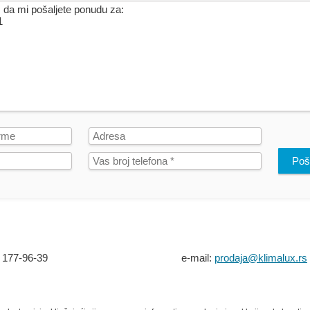
Poša
 177-96-39
e-mail:
prodaja@klimalux.rs