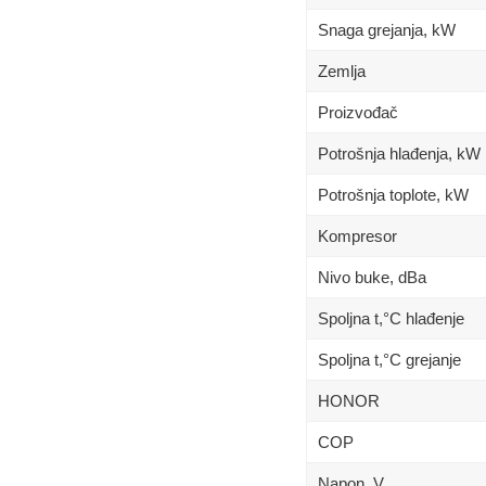
Snaga grejanja, kW
Zemlja
Proizvođač
Potrošnja hlađenja, kW
Potrošnja toplote, kW
Kompresor
Nivo buke, dBa
Spoljna t,°C hlađenje
Spoljna t,°C grejanje
HONOR
COP
Napon, V