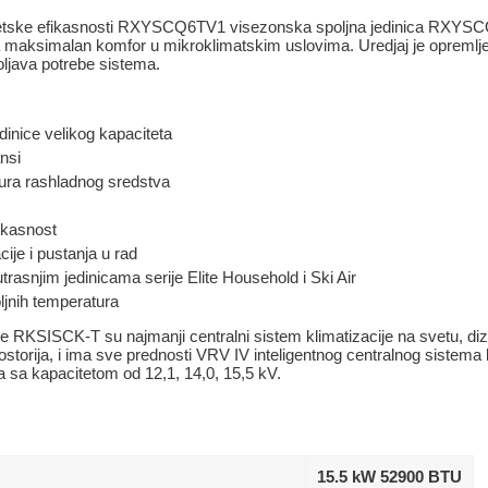
getske efikasnosti RXYSCQ6TV1 visezonska spoljna jedinica RXYS
uza maksimalan komfor u mikroklimatskim uslovima. Uredjaj je opremlj
ljava potrebe sistema.
inice velikog kapaciteta
nsi
ura rashladnog sredstva
ikasnost
ije i pustanja u rad
trasnjim jedinicama serije Elite Household i Ski Air
ljnih temperatura
je RKSISCK-T su najmanji centralni sistem klimatizacije na svetu, di
storija, i ima sve prednosti VRV IV inteligentnog centralnog sistema kl
 sa kapacitetom od 12,1, 14,0, 15,5 kV.
15.5 kW 52900 BTU