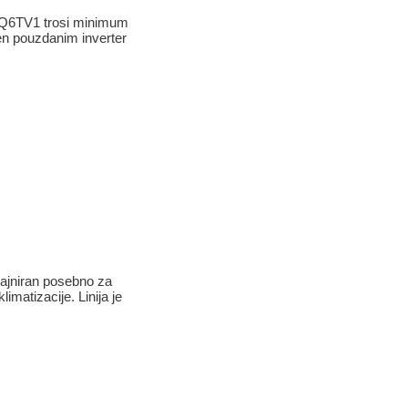
CQ6TV1 trosi minimum
en pouzdanim inverter
zajniran posebno za
imatizacije. Linija je