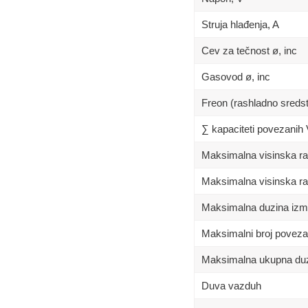
Struja hlađenja, A
Cev za tečnost ø, inc
Gasovod ø, inc
Freon (rashladno sreds
∑ kapaciteti povezanih
Maksimalna visinska raz
Maksimalna visinska raz
Maksimalna duzina izm
Maksimalni broj poveza
Maksimalna ukupna duz
Duva vazduh