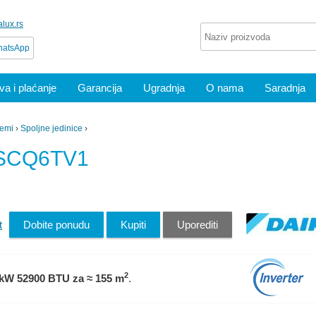
lux.rs
atsApp
a i plaćanje
Garancija
Ugradnja
O nama
Saradnja
temi
›
Spoljne jedinice
›
YSCQ6TV1
t
Dobite ponudu
Kupiti
Uporediti
2
 kW 52900 BTU
za ≈ 155 m
.