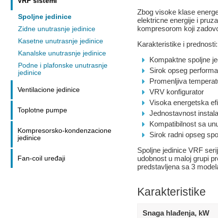
VRF sistemi
Zbog visoke klase ener
Spoljne jedinice
elektricne energije i pr
kompresorom koji zadovo
Zidne unutrasnje jedinice
Kasetne unutrasnje jedinice
Karakteristike i prednosti:
Kanalske unutrasnje jedinice
Kompaktne spoljne jed
Podne i plafonske unutrasnje
Sirok opseg performa
jedinice
Promenljiva temperat
Ventilacione jedinice
VRV konfigurator
Visoka energetska ef
Toplotne pumpe
Jednostavnost instalac
Kompatibilnost sa unu
Kompresorsko-kondenzacione
Sirok radni opseg spo
jedinice
Spoljne jedinice VRF seri
udobnost u maloj grupi pro
Fan-coil uređaji
predstavljena sa 3 modela
Karakteristike
Snaga hlađenja, kW