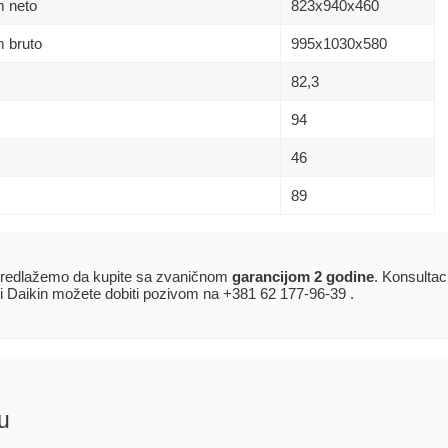
m neto
823x940x460
 bruto
995x1030x580
82,3
94
46
89
edlažemo da kupite sa zvaničnom
garancijom 2 godine
. Konsultac
i Daikin možete dobiti pozivom na +381 62 177-96-39 .
u