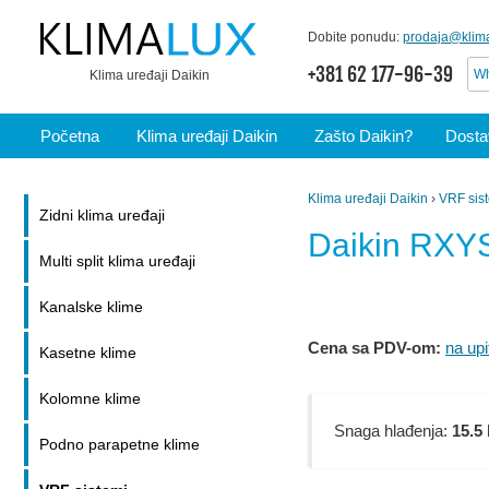
Dobite ponudu:
prodaja@klima
+381 62 177-96-39
Wh
Klima uređaji Daikin
Početna
Klima uređaji Daikin
Zašto Daikin?
Dostav
Klima uređaji Daikin
›
VRF sis
Zidni klima uređaji
Daikin RX
Multi split klima uređaji
Kanalske klime
Cena sa PDV-om:
na upi
Kasetne klime
Kolomne klime
Snaga hlađenja:
15.5
Podno parapetne klime