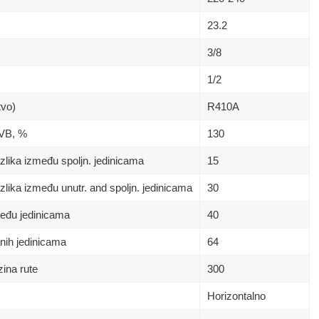
23.2
3/8
1/2
tvo)
R410A
 VB, %
130
lika između spoljn. jedinicama
15
lika između unutr. and spoljn. jedinicama
30
eđu jedinicama
40
nih jedinicama
64
ina rute
300
Horizontalno