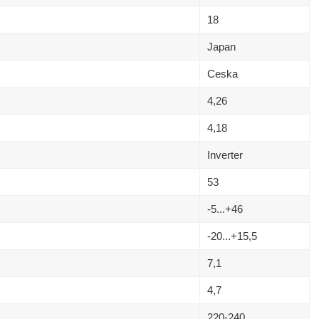
18
Japan
Ceska
4,26
4,18
Inverter
53
-5...+46
-20...+15,5
7,1
4,7
220-240