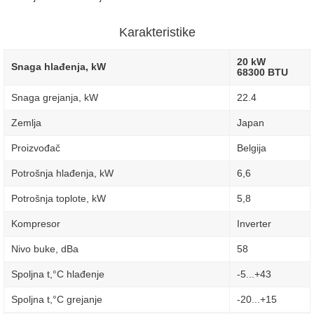
Karakteristike
20 kW
Snaga hlađenja, kW
68300 BTU
Snaga grejanja, kW
22.4
Zemlja
Japan
Proizvođač
Belgija
Potrošnja hlađenja, kW
6,6
Potrošnja toplote, kW
5,8
Kompresor
Inverter
Nivo buke, dBa
58
Spoljna t,°C hlađenje
-5...+43
Spoljna t,°C grejanje
-20...+15