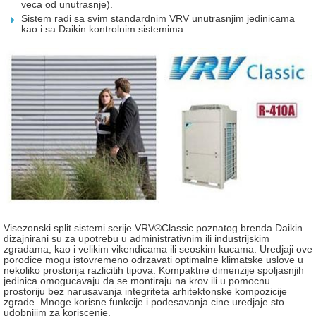
veca od unutrasnje).
Sistem radi sa svim standardnim VRV unutrasnjim jedinicama
kao i sa Daikin kontrolnim sistemima.
Visezonski split sistemi serije VRV®Classic poznatog brenda Daikin
dizajnirani su za upotrebu u administrativnim ili industrijskim
zgradama, kao i velikim vikendicama ili seoskim kucama. Uredjaji ove
porodice mogu istovremeno odrzavati optimalne klimatske uslove u
nekoliko prostorija razlicitih tipova. Kompaktne dimenzije spoljasnjih
jedinica omogucavaju da se montiraju na krov ili u pomocnu
prostoriju bez narusavanja integriteta arhitektonske kompozicije
zgrade. Mnoge korisne funkcije i podesavanja cine uredjaje sto
udobnijim za koriscenje.