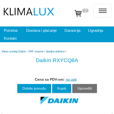
0
Početna
Dostava i plaćanje
Garancija
Ugradnja
Kontakt
Klima uređaji Daikin
›
VRF sistemi
›
Spoljne jedinice
›
Daikin RXYCQ8A
Cena sa PDV-om:
na upit
Dobite ponudu
Kupiti
Uporediti