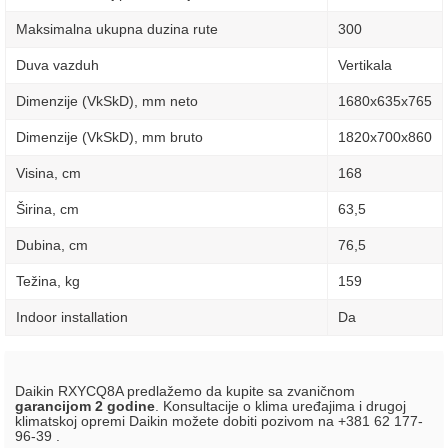
Maksimalna ukupna duzina rute
300
Duva vazduh
Vertikala
Dimenzije (VkSkD), mm neto
1680x635x765
Dimenzije (VkSkD), mm bruto
1820х700х860
Visina, сm
168
Širina, сm
63,5
Dubina, сm
76,5
Težina, kg
159
Indoor installation
Da
Daikin RXYCQ8A predlažemo da kupite sa zvaničnom
garancijom 2 godine
. Konsultacije o klima uređajima i drugoj
klimatskoj opremi Daikin možete dobiti pozivom na +381 62 177-
96-39 .