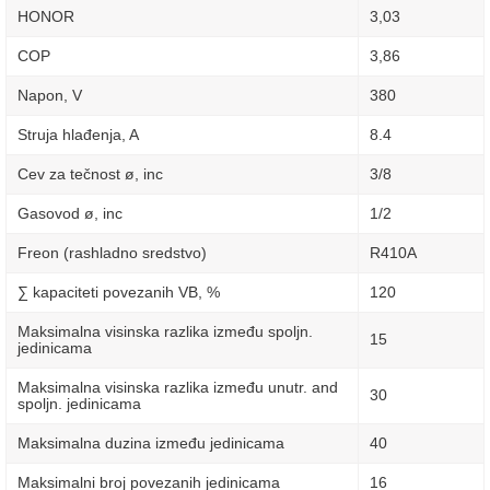
HONOR
3,03
COP
3,86
Napon, V
380
Struja hlađenja, A
8.4
Cev za tečnost ø, inc
3/8
Gasovod ø, inc
1/2
Freon (rashladno sredstvo)
R410A
∑ kapaciteti povezanih VB, %
120
Maksimalna visinska razlika između spoljn.
15
jedinicama
Maksimalna visinska razlika između unutr. and
30
spoljn. jedinicama
Maksimalna duzina između jedinicama
40
Maksimalni broj povezanih jedinicama
16