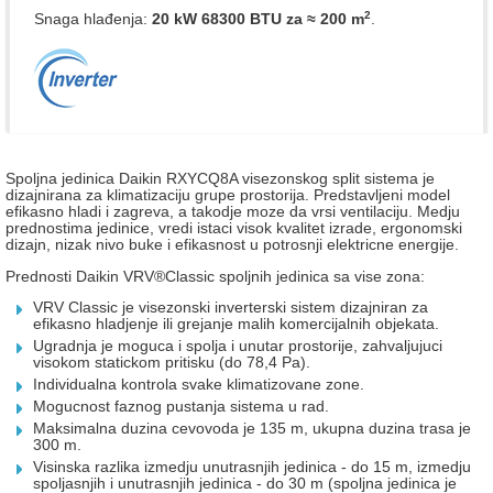
2
Snaga hlađenja:
20 kW 68300 BTU
za ≈ 200 m
.
Spoljna jedinica Daikin RXYCQ8A visezonskog split sistema je
dizajnirana za klimatizaciju grupe prostorija. Predstavljeni model
efikasno hladi i zagreva, a takodje moze da vrsi ventilaciju. Medju
prednostima jedinice, vredi istaci visok kvalitet izrade, ergonomski
dizajn, nizak nivo buke i efikasnost u potrosnji elektricne energije.
Prednosti Daikin VRV®Classic spoljnih jedinica sa vise zona:
VRV Classic je visezonski inverterski sistem dizajniran za
efikasno hladjenje ili grejanje malih komercijalnih objekata.
Ugradnja je moguca i spolja i unutar prostorije, zahvaljujuci
visokom statickom pritisku (do 78,4 Pa).
Individualna kontrola svake klimatizovane zone.
Mogucnost faznog pustanja sistema u rad.
Maksimalna duzina cevovoda je 135 m, ukupna duzina trasa je
300 m.
Visinska razlika izmedju unutrasnjih jedinica - do 15 m, izmedju
spoljasnjih i unutrasnjih jedinica - do 30 m (spoljna jedinica je