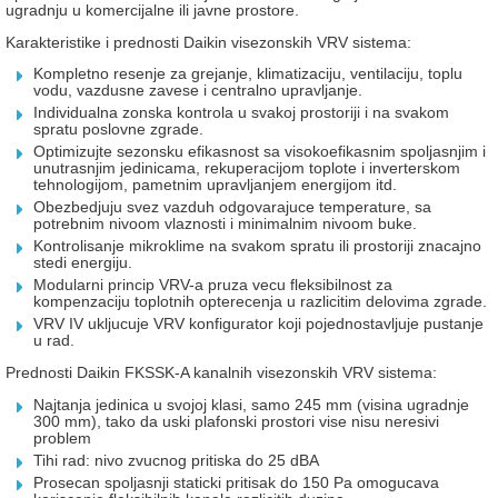
ugradnju u komercijalne ili javne prostore.
Karakteristike i prednosti Daikin visezonskih VRV sistema:
Kompletno resenje za grejanje, klimatizaciju, ventilaciju, toplu
vodu, vazdusne zavese i centralno upravljanje.
Individualna zonska kontrola u svakoj prostoriji i na svakom
spratu poslovne zgrade.
Optimizujte sezonsku efikasnost sa visokoefikasnim spoljasnjim i
unutrasnjim jedinicama, rekuperacijom toplote i inverterskom
tehnologijom, pametnim upravljanjem energijom itd.
Obezbedjuju svez vazduh odgovarajuce temperature, sa
potrebnim nivoom vlaznosti i minimalnim nivoom buke.
Kontrolisanje mikroklime na svakom spratu ili prostoriji znacajno
stedi energiju.
Modularni princip VRV-a pruza vecu fleksibilnost za
kompenzaciju toplotnih opterecenja u razlicitim delovima zgrade.
VRV IV ukljucuje VRV konfigurator koji pojednostavljuje pustanje
u rad.
Prednosti Daikin FKSSK-A kanalnih visezonskih VRV sistema:
Najtanja jedinica u svojoj klasi, samo 245 mm (visina ugradnje
300 mm), tako da uski plafonski prostori vise nisu neresivi
problem
Tihi rad: nivo zvucnog pritiska do 25 dBA
Prosecan spoljasnji staticki pritisak do 150 Pa omogucava