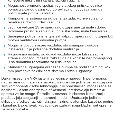
koriscenje fleksibilnih kanala razlicitih duzina
Mogucnost promene spoljasnjeg statickog pritiska jedinice
pomocu zicanog daljinskog upravljaca omogucava vam da
optimizujete protok vazduha
Komponente sistema su skrivene iza zida: vidljive su samo
resetke za dovod i izlaz vazduha
Jedinice velicine 15 su specijalno dizajnirane za male i dobro
izolovane prostore kao sto su hotelske sobe, male kancelarije...
Smanjena potrosnja energije zahvaljujuci specijalnom dizajnu DC
motora ventilatora i odvodne pumpe
Moguc je dovod svezeg vazduha, sto smanjuje troskove
instalacije i nije potrebna dodatna ventilacija
Raznovrsna instalacija: dovod vazduha moze biti sa zadnje
strane ili odozdo; mozete izabrati da ga koristite nepromenjenog
ili sa dodatnim resetkama za usis vazduha
Standardna ugradjena drenazna pumpa sa podizanjem od 625
mm povecava fleksibilnost sistema i brzinu ugradnje
Daikin visezonski VRV sistemi su jedinice naprednih performansi,
napravljene od materijala visoke cvrstoce i sa jedinstvenim dizajnom
svih komponenti visoke tehnologije. Svi predstavljeni modeli rade sa
najvisom klasom energetske efikasnosti i predstavljaju klimatsku
opremu velike snage. Porodicu visezonskih sistema klimatizacije
predstavljaju spoljasnji i unutrasnji moduli. Unutrasnje jedinice
ukljucuju uredjaje razlicitih dizajna - zidne, plafonske, kasetne, podne
i kanalne. Dakle, svaki kupac moze izabrati najprikladniji set opreme
za svoje potrebe.