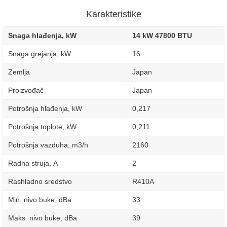
Karakteristike
Snaga hlađenja, kW
14 kW 47800 BTU
Snaga grejanja, kW
16
Zemlja
Japan
Proizvođač
Japan
Potrošnja hlađenja, kW
0,217
Potrošnja toplote, kW
0,211
Potrošnja vazduha, m3/h
2160
Radna struja, А
2
Rashladno sredstvo
R410A
Min. nivo buke, dBa
33
Maks. nivo buke, dBa
39