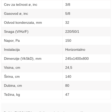
Cev za tečnost ø, inc
3/8
Gasovod ø, inc
5/8
Odvod kondenzata, mm
32
Snaga (V/Hz/F)
220/50/1
Napor, Pa
150
Instalacija
Horizontalno
Dimenzije (VkSkD), mm
245x1400x800
Visina, сm
24,5
Širina, сm
140
Dubina, сm
80
Težina, kg
47