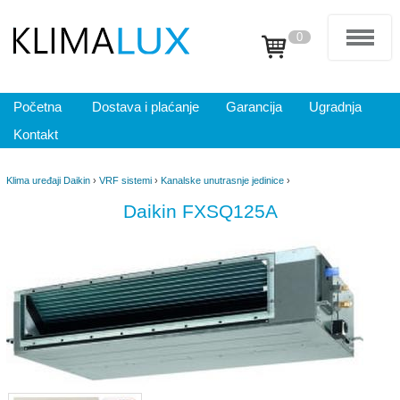
0
Početna
Dostava i plaćanje
Garancija
Ugradnja
Kontakt
Klima uređaji Daikin
›
VRF sistemi
›
Kanalske unutrasnje jedinice
›
Daikin FXSQ125A