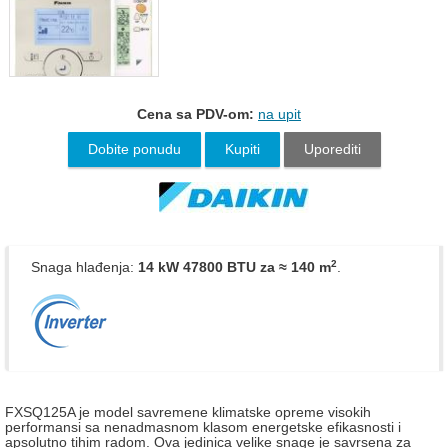
Cena sa PDV-om:
na upit
Dobite ponudu
Kupiti
Uporediti
2
Snaga hlađenja:
14 kW 47800 BTU
za ≈ 140 m
.
FXSQ125A je model savremene klimatske opreme visokih
performansi sa nenadmasnom klasom energetske efikasnosti i
apsolutno tihim radom. Ova jedinica velike snage je savrsena za