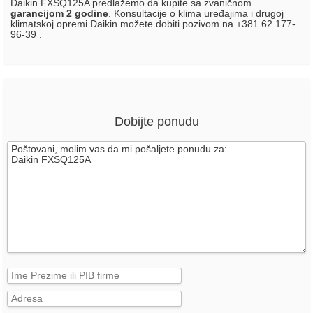
Daikin FXSQ125A predlažemo da kupite sa zvaničnom
garancijom 2 godine
. Konsultacije o klima uređajima i drugoj
klimatskoj opremi Daikin možete dobiti pozivom na +381 62 177-
96-39 .
Dobijte ponudu