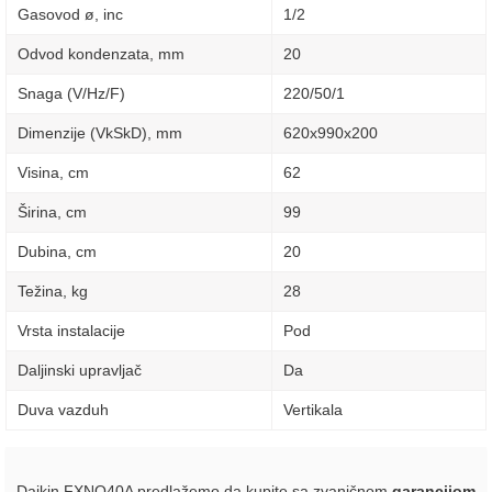
Gasovod ø, inc
1/2
Odvod kondenzata, mm
20
Snaga (V/Hz/F)
220/50/1
Dimenzije (VkSkD), mm
620x990x200
Visina, сm
62
Širina, сm
99
Dubina, сm
20
Težina, kg
28
Vrsta instalacije
Pod
Daljinski upravljač
Da
Duva vazduh
Vertikala
Daikin FXNQ40A predlažemo da kupite sa zvaničnom
garancijom