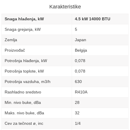
Karakteristike
Snaga hlađenja, kW
4.5 kW 14000 BTU
Snaga grejanja, kW
5
Zemlja
Japan
Proizvođač
Belgija
Potrošnja hlađenja, kW
0,078
Potrošnja toplote, kW
0,078
Potrošnja vazduha, m3/h
630
Rashladno sredstvo
R410A
Min. nivo buke, dBa
28
Maks. nivo buke, dBa
32
Cev za tečnost ø, inc
1/4