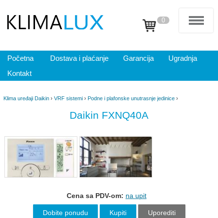
0
Početna
Dostava i plaćanje
Garancija
Ugradnja
Kontakt
Klima uređaji Daikin
›
VRF sistemi
›
Podne i plafonske unutrasnje jedinice
›
Daikin FXNQ40A
Cena sa PDV-om:
na upit
Dobite ponudu
Kupiti
Uporediti