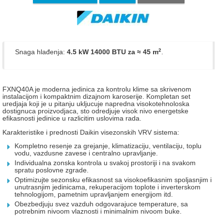
2
Snaga hlađenja:
4.5 kW 14000 BTU
za ≈ 45 m
.
FXNQ40A je moderna jedinica za kontrolu klime sa skrivenom
instalacijom i kompaktnim dizajnom karoserije. Kompletan set
uredjaja koji je u pitanju ukljucuje napredna visokotehnoloska
dostignuca proizvodjaca, sto odredjuje visok nivo energetske
efikasnosti jedinice u razlicitim uslovima rada.
Karakteristike i prednosti Daikin visezonskih VRV sistema:
Kompletno resenje za grejanje, klimatizaciju, ventilaciju, toplu
vodu, vazdusne zavese i centralno upravljanje.
Individualna zonska kontrola u svakoj prostoriji i na svakom
spratu poslovne zgrade.
Optimizujte sezonsku efikasnost sa visokoefikasnim spoljasnjim i
unutrasnjim jedinicama, rekuperacijom toplote i inverterskom
tehnologijom, pametnim upravljanjem energijom itd.
Obezbedjuju svez vazduh odgovarajuce temperature, sa
potrebnim nivoom vlaznosti i minimalnim nivoom buke.