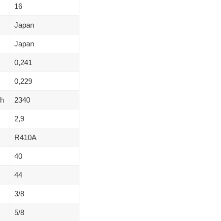
16
Japan
Japan
0,241
0,229
/h
2340
2,9
R410A
40
44
3/8
5/8