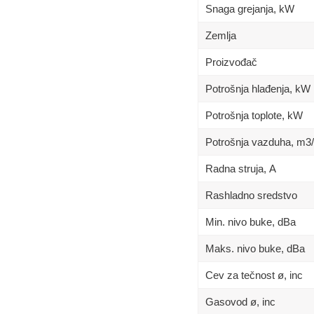
Snaga grejanja, kW
Zemlja
Proizvođač
Potrošnja hlađenja, kW
Potrošnja toplote, kW
Potrošnja vazduha, m3
Radna struja, А
Rashladno sredstvo
Min. nivo buke, dBa
Maks. nivo buke, dBa
Cev za tečnost ø, inc
Gasovod ø, inc