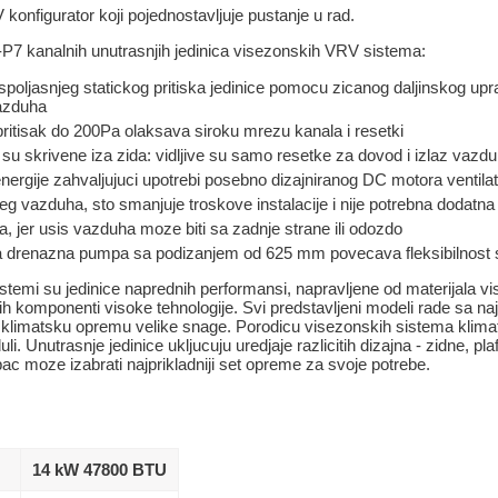
konfigurator koji pojednostavljuje pustanje u rad.
7 kanalnih unutrasnjih jedinica visezonskih VRV sistema:
oljasnjeg statickog pritiska jedinice pomocu zicanog daljinskog u
vazduha
 pritisak do 200Pa olaksava siroku mrezu kanala i resetki
 skrivene iza zida: vidljive su samo resetke za dovod i izlaz vazd
ergije zahvaljujuci upotrebi posebno dizajniranog DC motora ventila
 vazduha, sto smanjuje troskove instalacije i nije potrebna dodatna 
a, jer usis vazduha moze biti sa zadnje strane ili odozdo
 drenazna pumpa sa podizanjem od 625 mm povecava fleksibilnost s
temi su jedinice naprednih performansi, napravljene od materijala vi
ih komponenti visoke tehnologije. Svi predstavljeni modeli rade sa 
ju klimatsku opremu velike snage. Porodicu visezonskih sistema klimat
uli. Unutrasnje jedinice ukljucuju uredjaje razlicitih dizajna - zidne, p
ac moze izabrati najprikladniji set opreme za svoje potrebe.
14 kW 47800 BTU