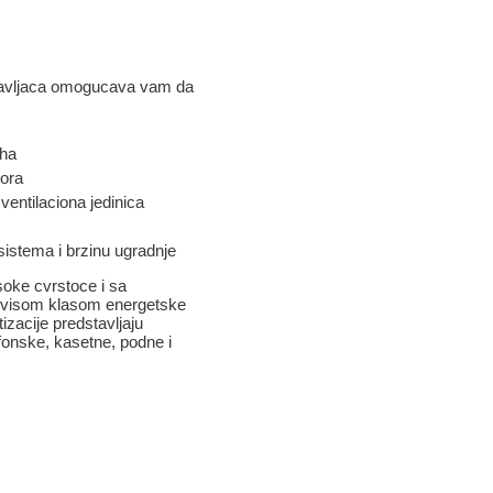
pravljaca omogucava vam da
uha
tora
ventilaciona jedinica
istema i brzinu ugradnje
soke cvrstoce i sa
najvisom klasom energetske
izacije predstavljaju
lafonske, kasetne, podne i