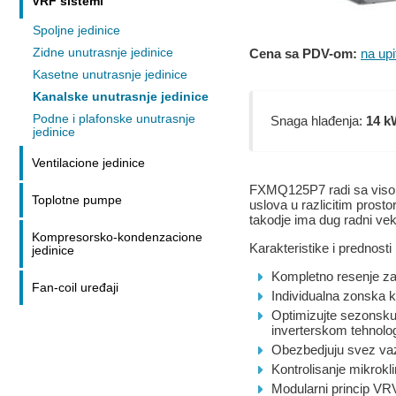
VRF sistemi
Spoljne jedinice
Cena sa PDV-om:
na upi
Zidne unutrasnje jedinice
Kasetne unutrasnje jedinice
Kanalske unutrasnje jedinice
Podne i plafonske unutrasnje
Snaga hlađenja:
14 k
jedinice
Ventilacione jedinice
FXMQ125P7 radi sa visoko
Toplotne pumpe
uslova u razlicitim prost
takodje ima dug radni vek
Kompresorsko-kondenzacione
Karakteristike i prednost
jedinice
Kompletno resenje za g
Fan-coil uređaji
Individualna zonska k
Optimizujte sezonsku 
inverterskom tehnolog
Obezbedjuju svez vaz
Kontrolisanje mikrokli
Modularni princip VRV