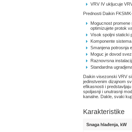
VRV IV ukljucuje VRV 
Prednosti Daikin FKSMK-P
Mogucnost promene sp
optimizujete protok 
Visok spoljni staticki
Komponente sistema su
Smanjena potrosnja en
Moguc je dovod svezeg
Raznovrsna instalacij
Standardna ugradjena
Daikin visezonski VRV sis
jedinstvenim dizajnom sv
efikasnosti i predstavlja
spoljasnji i unutrasnji mod
kanalne. Dakle, svaki kup
Karakteristike
Snaga hlađenja, kW