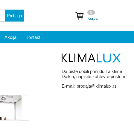
0
Pretraga
Korpa
Akcija
Kontakt
Da biste dobili ponudu za klime
Daikin, napišite zahtev e-poštom:
E-mail:
prodaja@klimalux.rs