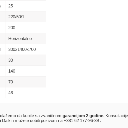
m
25
220/50/1
200
Horizontalno
m
300x1400x700
30
140
70
46
dlažemo da kupite sa zvaničnom
garancijom 2 godine
. Konsultacij
i Daikin možete dobiti pozivom na +381 62 177-96-39 .