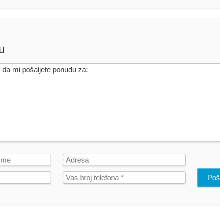
u
Poša