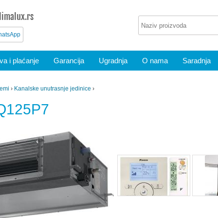
imalux.rs
atsApp
a i plaćanje
Garancija
Ugradnja
O nama
Saradnja
temi
›
Kanalske unutrasnje jedinice
›
MQ125P7