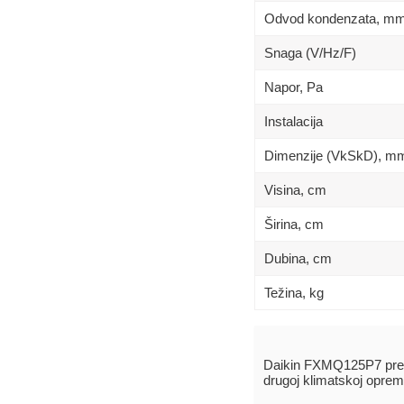
Odvod kondenzata, m
Snaga (V/Hz/F)
Napor, Pa
Instalacija
Dimenzije (VkSkD), m
Visina, сm
Širina, сm
Dubina, сm
Težina, kg
Daikin FXMQ125P7 pre
drugoj klimatskoj oprem