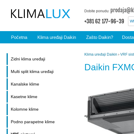
prodaja@kl
Dobite ponudu:
+381 62 177-96-39
Wh
Početna
Klima uređaji Daikin
Zašto Daikin?
Dostav
Klima uređaji Daikin
›
VRF sis
Zidni klima uređaji
Daikin FX
Multi split klima uređaji
Kanalske klime
Kasetne klime
Kolomne klime
Podno parapetne klime