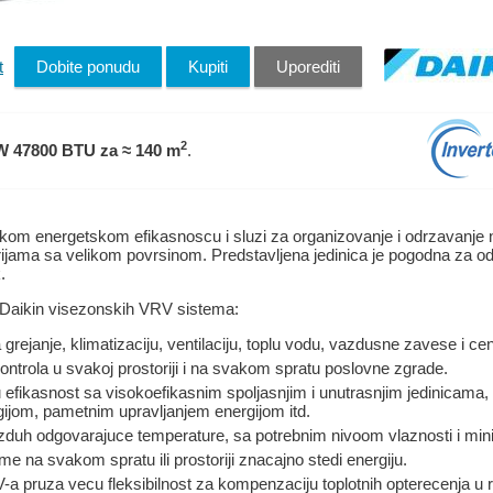
t
Dobite ponudu
Kupiti
Uporediti
2
W 47800 BTU
za ≈ 140 m
.
m energetskom efikasnoscu i sluzi za organizovanje i odrzavanje na
orijama sa velikom povrsinom. Predstavljena jedinica je pogodna za od
.
i Daikin visezonskih VRV sistema:
rejanje, klimatizaciju, ventilaciju, toplu vodu, vazdusne zavese i cen
ontrola u svakoj prostoriji i na svakom spratu poslovne zgrade.
efikasnost sa visokoefikasnim spoljasnjim i unutrasnjim jedinicama, 
ijom, pametnim upravljanjem energijom itd.
duh odgovarajuce temperature, sa potrebnim nivoom vlaznosti i mi
me na svakom spratu ili prostoriji znacajno stedi energiju.
-a pruza vecu fleksibilnost za kompenzaciju toplotnih opterecenja u r