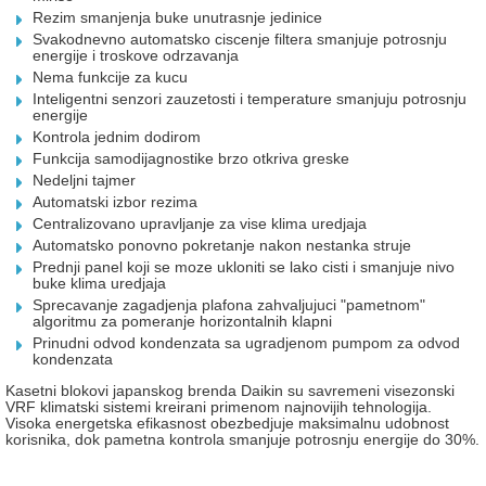
Rezim smanjenja buke unutrasnje jedinice
Svakodnevno automatsko ciscenje filtera smanjuje potrosnju
energije i troskove odrzavanja
Nema funkcije za kucu
Inteligentni senzori zauzetosti i
temperature
smanjuju potrosnju
energije
Kontrola jednim dodirom
Funkcija samodijagnostike brzo otkriva greske
Nedeljni tajmer
Automatski izbor rezima
Centralizovano upravljanje za vise klima uredjaja
Automatsko ponovno pokretanje nakon nestanka struje
Prednji panel koji se moze ukloniti se lako cisti i smanjuje nivo
buke klima uredjaja
Sprecavanje zagadjenja plafona zahvaljujuci "pametnom"
algoritmu za pomeranje horizontalnih klapni
Prinudni odvod kondenzata sa
ugradjenom pumpom za odvod
kondenzata
Kasetni blokovi japanskog brenda Daikin su savremeni visezonski
VRF klimatski sistemi kreirani primenom najnovijih tehnologija.
Visoka energetska efikasnost obezbedjuje maksimalnu udobnost
korisnika, dok pametna
kontrola smanjuje potrosnju energije do 30%.