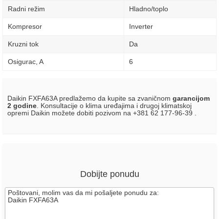
Radni režim
Hladno/toplo
Kompresor
Inverter
Kruzni tok
Da
Osigurac, A
6
Daikin FXFA63A predlažemo da kupite sa zvaničnom
garancijom
2 godine
. Konsultacije o klima uređajima i drugoj klimatskoj
opremi Daikin možete dobiti pozivom na +381 62 177-96-39 .
Dobijte ponudu