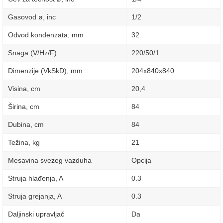
Gasovod ø, inc
1/2
Odvod kondenzata, mm
32
Snaga (V/Hz/F)
220/50/1
Dimenzije (VkSkD), mm
204x840x840
Visina, сm
20,4
Širina, сm
84
Dubina, сm
84
Težina, kg
21
Mesavina svezeg vazduha
Opcija
Struja hlađenja, A
0.3
Struja grejanja, A
0.3
Daljinski upravljač
Da