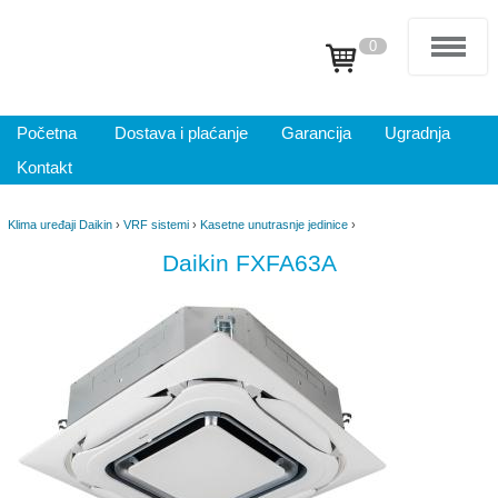
0
Početna
Dostava i plaćanje
Garancija
Ugradnja
Kontakt
Klima uređaji Daikin
›
VRF sistemi
›
Kasetne unutrasnje jedinice
›
Daikin FXFA63A