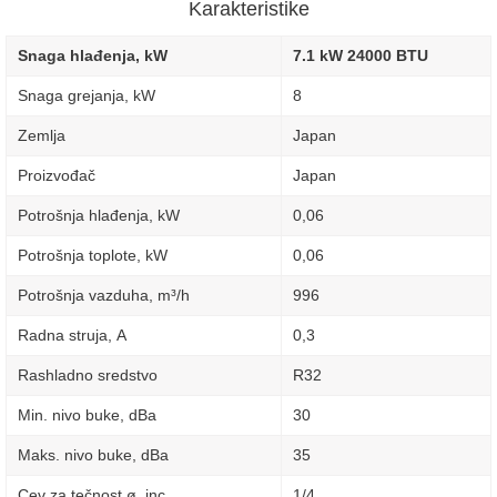
Karakteristike
Snaga hlađenja, kW
7.1 kW 24000 BTU
Snaga grejanja, kW
8
Zemlja
Japan
Proizvođač
Japan
Potrošnja hlađenja, kW
0,06
Potrošnja toplote, kW
0,06
Potrošnja vazduha, m³/h
996
Radna struja, А
0,3
Rashladno sredstvo
R32
Min. nivo buke, dBa
30
Maks. nivo buke, dBa
35
Cev za tečnost ø, inc
1/4