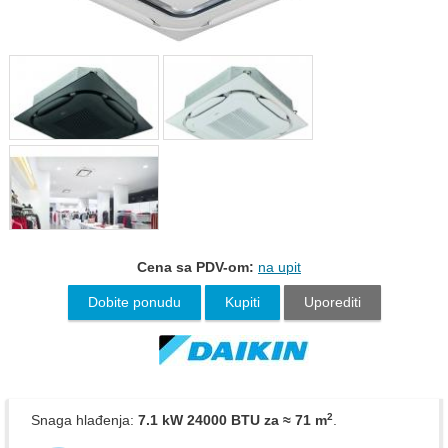
Cena sa PDV-om:
na upit
Dobite ponudu
Kupiti
Uporediti
2
Snaga hlađenja:
7.1 kW 24000 BTU
za ≈ 71 m
.