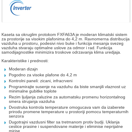
Kaseta sa okruglim protokom
FXFA63A je moderan klimatski sistem
za prostorije sa visokim plafonima do 4,2 m. Ravnomerna distribucija
vazduha u prostoru, podesivi nivo buke i funkcija mesanja svezeg
vazduha stvaraju optimalne uslove za odmor i rad. Funkcija
samodijagnostike minimizira troskove odrzavanja klima uredjaja.
Karakteristike i prednosti:
Moderan dizajn
Pogodno za visoke plafone do 4,2 m
Kontrolni paneli: zicani, infracrveni
Programirajte susenje na vazduhu da biste smanjili vlaznost uz
minimalne gubitke toplote
Rezim ljuljanja zaluzine za automatsku promenu horizontalnog
smera strujanja vazduha
Dvostruka kontrola temperature omogucava vam da izaberete
prirodu promene temperature u prostoriji pomocu temperaturnih
senzora
Dugotrajni vazdusni filter sa tretmanom protiv budji. Uklanja
cestice prasine i suspendovane materije i eliminise neprijatne
mirise