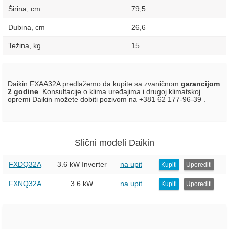
Širina, сm
79,5
Dubina, сm
26,6
Težina, kg
15
Daikin FXAA32A predlažemo da kupite sa zvaničnom
garancijom
2 godine
. Konsultacije o klima uređajima i drugoj klimatskoj
opremi Daikin možete dobiti pozivom na +381 62 177-96-39 .
Slični modeli Daikin
FXDQ32A
3.6 kW Inverter
na upit
Kupiti
Uporediti
FXNQ32A
3.6 kW
na upit
Kupiti
Uporediti