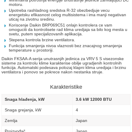
Minimalna potrosnja energije unutrasnje jedinice zahvaljujuci DC
motoru.
Upotreba rashladnog sredstva R-32 obezbedjuje vecu
energetsku efikasnost celog multisistema i ima manji negativan
uticaj na zivotnu sredinu.
Koriscenje Daikin BRP069C51 onlajn kontrolera ce vam
omoguciti da kontrolisete rad klima uredjaja sa bilo kog mesta u
svetu, putem specijalizovanih aplikacija.
Stepena kontrola brzine ventilatora.
Funkcija smanjenja nivoa vlaznosti bez znacajnog smanjenja
temperature u prostoriji.
Daikin FKSAA-A serija unutrasnjih jedinica za VRV 5 S visezonske
sisteme za kontrolu klime karakterise obilje ugradjenih kontrolnih
funkcija. Automatski podesava polozaj klapni klima uredjaja i brzinu
ventilatora i ponovo se pokrece nakon nestanka struje.
Karakteristike
Snaga hlađenja, kW
3.6 kW 12000 BTU
Snaga grejanja, kW
4
Zemlja
Japan
Proizvođač
Japan