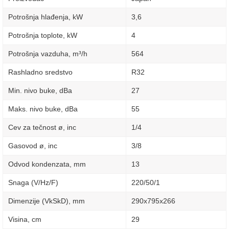
Potrošnja hlađenja, kW
3,6
Potrošnja toplote, kW
4
Potrošnja vazduha, m³/h
564
Rashladno sredstvo
R32
Min. nivo buke, dBa
27
Maks. nivo buke, dBa
55
Cev za tečnost ø, inc
1/4
Gasovod ø, inc
3/8
Odvod kondenzata, mm
13
Snaga (V/Hz/F)
220/50/1
Dimenzije (VkSkD), mm
290x795x266
Visina, сm
29