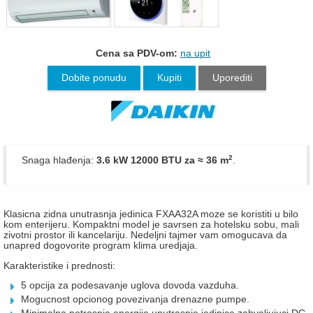
Cena sa PDV-om:
na upit
Dobite ponudu
Kupiti
Uporediti
2
Snaga hlađenja:
3.6 kW 12000 BTU
za ≈ 36 m
.
Klasicna zidna unutrasnja jedinica FXAA32A moze se koristiti u bilo
kom enterijeru. Kompaktni model je savrsen za hotelsku sobu, mali
zivotni prostor ili kancelariju. Nedeljni tajmer vam omogucava da
unapred dogovorite program klima uredjaja.
Karakteristike i prednosti:
5 opcija za podesavanje uglova dovoda vazduha.
Mogucnost opcionog povezivanja drenazne pumpe.