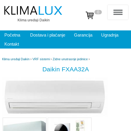
0
Klima uređaji Daikin
Početna
Dostava i plaćanje
Garancija
Ugradnja
Kontakt
Klima uređaji Daikin
›
VRF sistemi
›
Zidne unutrasnje jedinice
›
Daikin FXAA32A