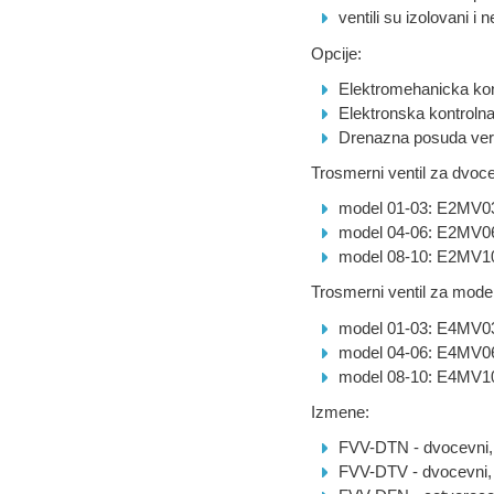
ventili su izolovani 
Opcije:
Elektromehanicka k
Elektronska kontroln
Drenazna posuda ver
Trosmerni ventil za dvoc
model 01-03: E2MV0
model 04-06: E2MV0
model 08-10: E2MV1
Trosmerni ventil za modele
model 01-03: E4MV0
model 04-06: E4MV0
model 08-10: E4MV1
Izmene:
FVV-DTN - dvocevni, 
FVV-DTV - dvocevni, 