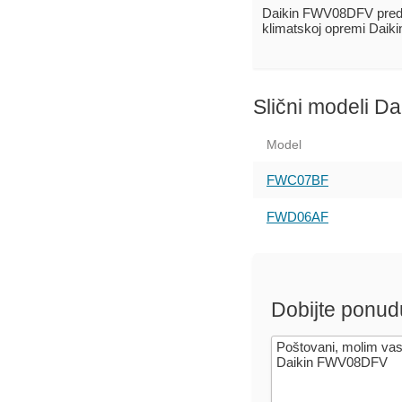
Daikin FWV08DFV pred
klimatskoj opremi Daik
Slični modeli Da
Model
FWC07BF
FWD06AF
Dobijte ponud