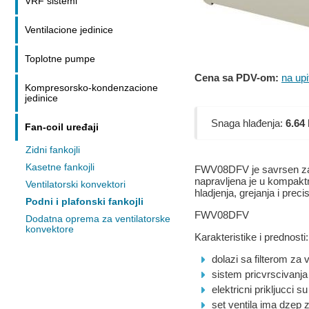
VRF sistemi
Ventilacione jedinice
Toplotne pumpe
Cena sa PDV-om:
na upi
Kompresorsko-kondenzacione
jedinice
Snaga hlađenja:
6.64
Fan-coil uređaji
Zidni fankojli
Kasetne fankojli
FWV08DFV je savrsen za 
napravljena je u kompaktn
Ventilatorski konvektori
hladjenja, grejanja i prec
Podni i plafonski fankojli
FWV08DFV
Dodatna oprema za ventilatorske
konvektore
Karakteristike i prednosti:
dolazi sa filterom za 
sistem pricvrscivanja
elektricni prikljucci s
set ventila ima dzep 