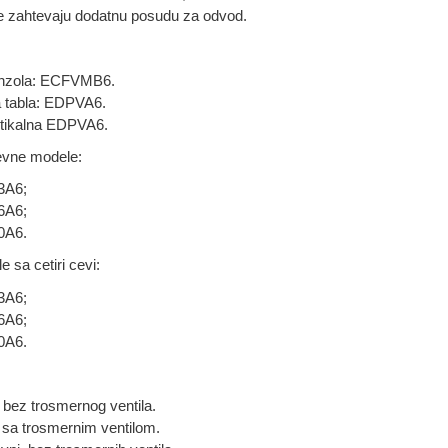
i ne zahtevaju dodatnu posudu za odvod.
onzola: ECFVMB6.
a tabla: EDPVA6.
tikalna EDPVA6.
evne modele:
3A6;
6A6;
0A6.
 sa cetiri cevi:
3A6;
6A6;
0A6.
bez trosmernog ventila.
sa trosmernim ventilom.