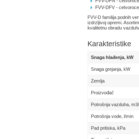
FVV-DFN - cetvorocev
FVV-DFV - cetvorocev
FVV-D familija podnih vent
izdrzljivoj opremi. Asorti
kvalitetnu obradu vazduha 
Karakteristike
Snaga hlađenja, kW
Snaga grejanja, kW
Zemlja
Proizvođač
Potrošnja vazduha, m3
Potrošnja vode, l/min
Pad pritiska, kPa