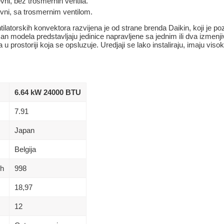
ni, bez trosmernih ventila.
ni, sa trosmernim ventilom.
ilatorskih konvektora razvijena je od strane brenda Daikin, koji je po
man modela predstavljaju jedinice napravljene sa jednim ili dva izmenj
u prostoriji koja se opsluzuje. Uredjaji se lako instaliraju, imaju vis
6.64 kW 24000 BTU
7.91
Japan
Belgija
/h
998
18,97
12