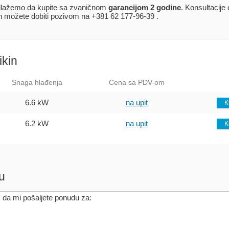
lažemo da kupite sa zvaničnom
garancijom 2 godine
. Konsultacije
in možete dobiti pozivom na +381 62 177-96-39 .
ikin
Snaga hlađenja
Cena sa PDV-om
6.6 kW
na upit
K
6.2 kW
na upit
K
u