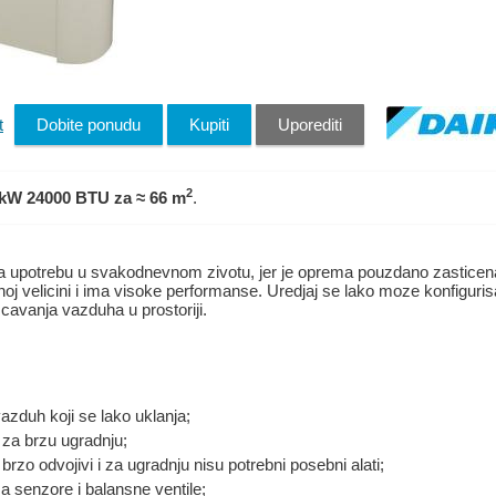
t
Dobite ponudu
Kupiti
Uporediti
2
 kW 24000 BTU
za ≈ 66 m
.
upotrebu u svakodnevnom zivotu, jer je oprema pouzdano zasticena
oj velicini i ima visoke performanse. Uredjaj se lako moze konfigurisa
iscavanja vazduha u prostoriji.
vazduh koji se lako uklanja;
 za brzu ugradnju;
u brzo odvojivi i za ugradnju nisu potrebni posebni alati;
za senzore i balansne ventile;