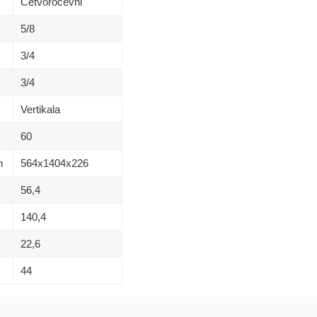
Cetvorocevni
5/8
3/4
3/4
Vertikala
60
m
564х1404х226
56,4
140,4
22,6
44