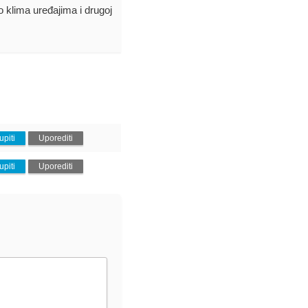
 o klima uređajima i drugoj
upiti
Uporediti
upiti
Uporediti