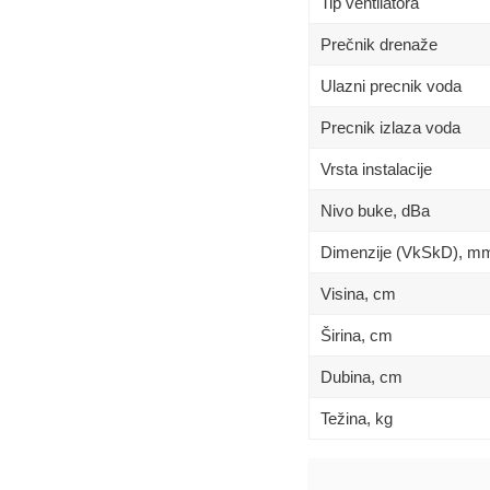
Tip ventilatora
Prečnik drenaže
Ulazni precnik voda
Precnik izlaza voda
Vrsta instalacije
Nivo buke, dBa
Dimenzije (VkSkD), m
Visina, сm
Širina, сm
Dubina, сm
Težina, kg