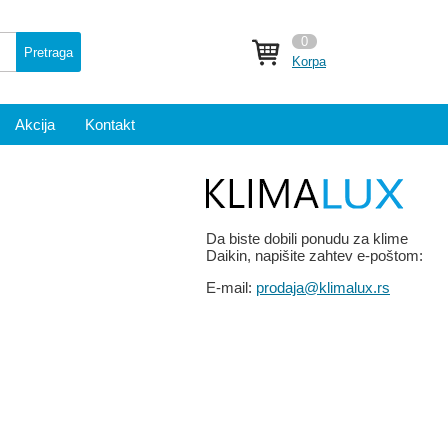
0
Pretraga
Korpa
Akcija
Kontakt
Da biste dobili ponudu za klime
Daikin, napišite zahtev e-poštom:
E-mail:
prodaja@klimalux.rs