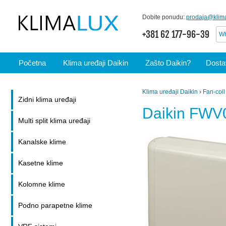
Dobite ponudu:
prodaja@klima
+381 62 177-96-39
Wh
Početna
Klima uređaji Daikin
Zašto Daikin?
Dostav
Klima uređaji Daikin
›
Fan-coil
Zidni klima uređaji
Daikin FW
Multi split klima uređaji
Kanalske klime
Kasetne klime
Kolomne klime
Podno parapetne klime