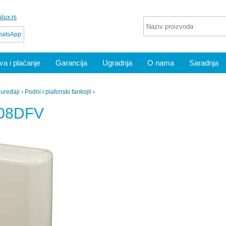
lux.rs
atsApp
a i plaćanje
Garancija
Ugradnja
O nama
Saradnja
 uređaji
›
Podni i plafonski fankojli
›
V08DFV