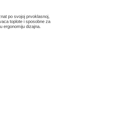
znat po svojoj prvoklasnoj,
ivaca toplote i sposobne za
oku ergonomiju dizajna.