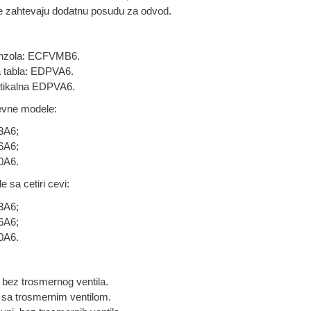
i ne zahtevaju dodatnu posudu za odvod.
onzola: ECFVMB6.
a tabla: EDPVA6.
tikalna EDPVA6.
evne modele:
3A6;
6A6;
0A6.
 sa cetiri cevi:
3A6;
6A6;
0A6.
bez trosmernog ventila.
sa trosmernim ventilom.