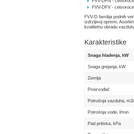
FVV-DFN - cetvorocev
FVV-DFV - cetvorocev
FVV-D familija podnih vent
izdrzljivoj opremi. Asorti
kvalitetnu obradu vazduha 
Karakteristike
Snaga hlađenja, kW
Snaga grejanja, kW
Zemlja
Proizvođač
Potrošnja vazduha, m3
Potrošnja vode, l/min
Pad pritiska, kPa