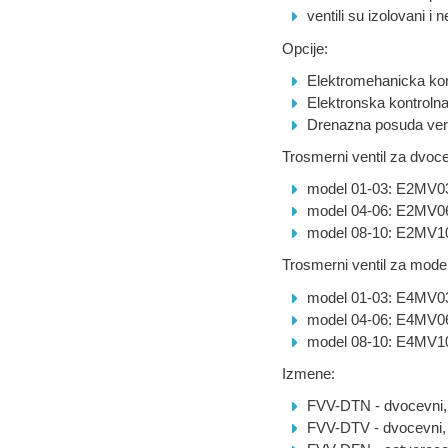
ventili su izolovani 
Opcije:
Elektromehanicka k
Elektronska kontroln
Drenazna posuda ver
Trosmerni ventil za dvoc
model 01-03: E2MV0
model 04-06: E2MV0
model 08-10: E2MV1
Trosmerni ventil za modele
model 01-03: E4MV0
model 04-06: E4MV0
model 08-10: E4MV1
Izmene:
FVV-DTN - dvocevni, 
FVV-DTV - dvocevni, 