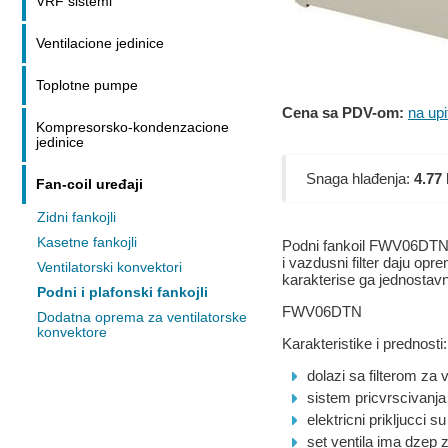
VRF sistemi
Ventilacione jedinice
Toplotne pumpe
Cena sa PDV-om:
na upi
Kompresorsko-kondenzacione
jedinice
Snaga hlađenja:
4.77
Fan-coil uređaji
Zidni fankojli
Kasetne fankojli
Podni fankoil FWV06DTN j
i vazdusni filter daju op
Ventilatorski konvektori
karakterise ga jednostavna
Podni i plafonski fankojli
FWV06DTN
Dodatna oprema za ventilatorske
konvektore
Karakteristike i prednosti:
dolazi sa filterom za 
sistem pricvrscivanja
elektricni prikljucci s
set ventila ima dzep 