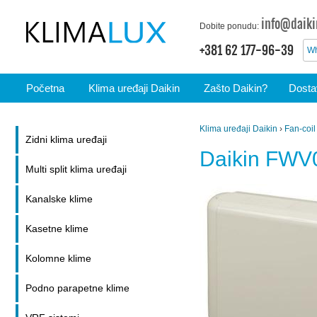
info@daiki
Dobite ponudu:
+381 62 177-96-39
Wh
Početna
Klima uređaji Daikin
Zašto Daikin?
Dostav
Klima uređaji Daikin
›
Fan-coil
Zidni klima uređaji
Daikin FW
Multi split klima uređaji
Kanalske klime
Kasetne klime
Kolomne klime
Podno parapetne klime