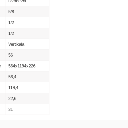
Dvocevni
5/8
1/2
1/2
Vertikala
56
m
564х1194х226
56,4
119,4
22,6
31