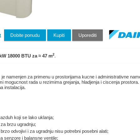
t
Dobite ponudu
Kupiti
Uporediti
2
 kW 18000 BTU
za ≈ 47 m
.
e namenjen za primenu u prostorijama kucne i administrativne namen
remi mogucnost rada u rezimima grejanja, hladjenja i ciscenja prostora.
 instalacija.
vazduh koji se lako uklanja;
 za brzu ugradnju;
u brzo odvojivi i za ugradnju nisu potrebni posebni alati;
za senzore i balansne ventile;