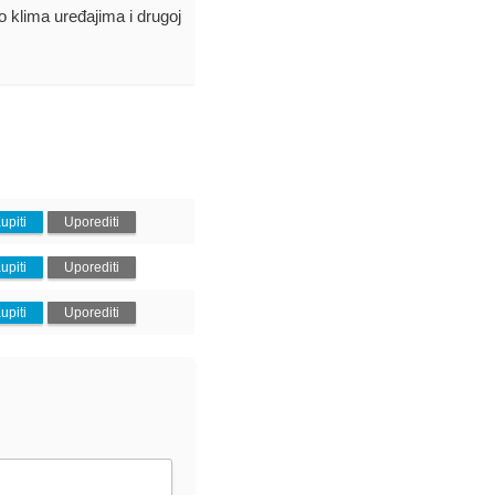
 o klima uređajima i drugoj
upiti
Uporediti
upiti
Uporediti
upiti
Uporediti