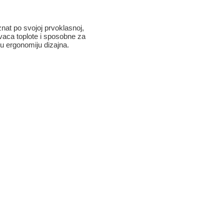
znat po svojoj prvoklasnoj,
ivaca toplote i sposobne za
oku ergonomiju dizajna.