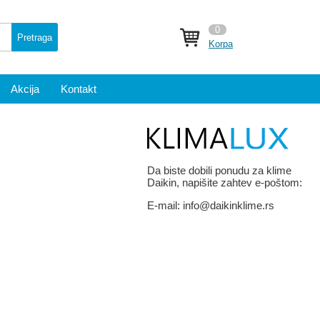
0
Pretraga
Korpa
Akcija
Kontakt
Da biste dobili ponudu za klime
Daikin, napišite zahtev e-poštom:
E-mail:
info@daikinklime.rs