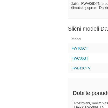
Daikin FWV06DTN pred
klimatskoj opremi Daik
Slični modeli Da
Model
FWT05CT
FWC06BT
FWB11CTV
Dobijte ponud