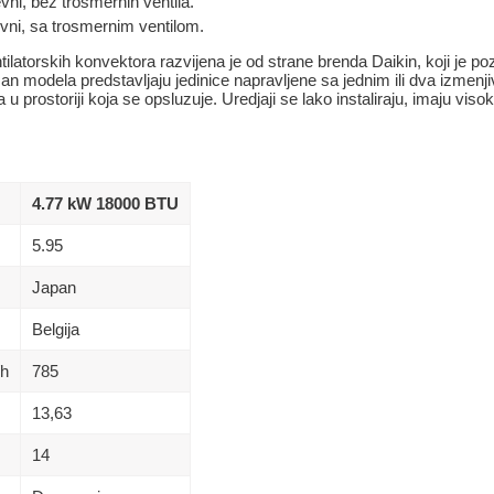
ni, bez trosmernih ventila.
ni, sa trosmernim ventilom.
ilatorskih konvektora razvijena je od strane brenda Daikin, koji je po
man modela predstavljaju jedinice napravljene sa jednim ili dva izmenj
u prostoriji koja se opsluzuje. Uredjaji se lako instaliraju, imaju vis
4.77 kW 18000 BTU
5.95
Japan
Belgija
/h
785
13,63
14