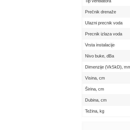
Tip ventilatora
Prečnik drenaže
Ulazni precnik voda
Precnik izlaza voda
Vrsta instalacije
Nivo buke, dBa
Dimenzije (VkSkD), m
Visina, сm
Širina, сm
Dubina, сm
Težina, kg