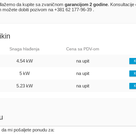
lažemo da kupite sa zvaničnom
garancijom 2 godine
. Konsultacije
in možete dobiti pozivom na +381 62 177-96-39 .
ikin
Snaga hlađenja
Cena sa PDV-om
4.54 kW
na upit
K
5 kW
na upit
K
5.23 kW
na upit
K
u