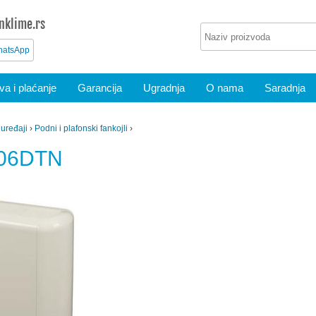
nklime.rs
atsApp
a i plaćanje
Garancija
Ugradnja
O nama
Saradnja
 uređaji
›
Podni i plafonski fankojli
›
V06DTN