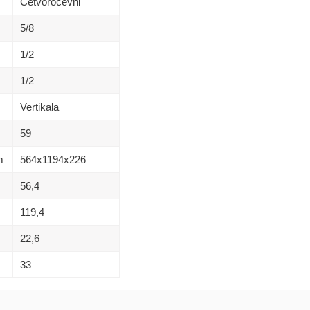
Cetvorocevni
5/8
1/2
1/2
Vertikala
59
m
564х1194х226
56,4
119,4
22,6
33