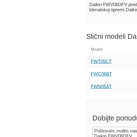
Daikin FWV06DFV pred
klimatskoj opremi Daik
Slični modeli Da
Model
FWT05CT
FWC06BT
FWN05AT
Dobijte ponud