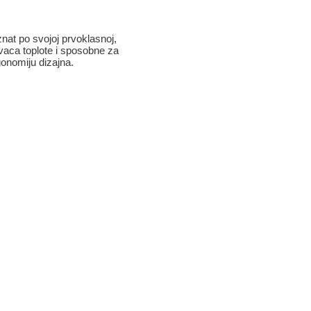
znat po svojoj prvoklasnoj,
ivaca toplote i sposobne za
gonomiju dizajna.