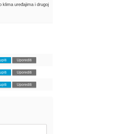
 o klima uređajima i drugoj
upiti
Uporediti
upiti
Uporediti
upiti
Uporediti