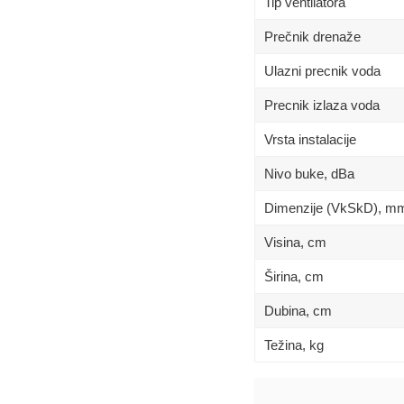
Tip ventilatora
Prečnik drenaže
Ulazni precnik voda
Precnik izlaza voda
Vrsta instalacije
Nivo buke, dBa
Dimenzije (VkSkD), m
Visina, сm
Širina, сm
Dubina, сm
Težina, kg