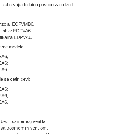
i ne zahtevaju dodatnu posudu za odvod.
onzola: ECFVMB6.
a tabla: EDPVA6.
tikalna EDPVA6.
evne modele:
3A6;
6A6;
0A6.
 sa cetiri cevi:
3A6;
6A6;
0A6.
bez trosmernog ventila.
sa trosmernim ventilom.