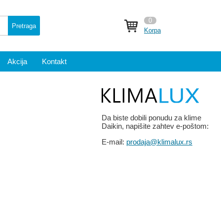
0
Pretraga
Korpa
Akcija
Kontakt
Da biste dobili ponudu za klime
Daikin, napišite zahtev e-poštom:
E-mail:
prodaja@klimalux.rs