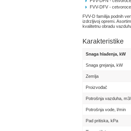
FVV-DFN - cetvorocev
FVV-DFV - cetvorocev
FVV-D familija podnih vent
izdrzljivoj opremi. Asorti
kvalitetnu obradu vazduha 
Karakteristike
Snaga hlađenja, kW
Snaga grejanja, kW
Zemlja
Proizvođač
Potrošnja vazduha, m3
Potrošnja vode, l/min
Pad pritiska, kPa