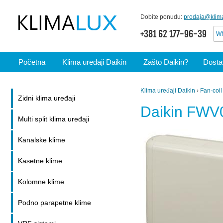
Dobite ponudu:
prodaja@klima
+381 62 177-96-39
Wh
Početna
Klima uređaji Daikin
Zašto Daikin?
Dostav
Klima uređaji Daikin
›
Fan-coil
Zidni klima uređaji
Daikin FW
Multi split klima uređaji
Kanalske klime
Kasetne klime
Kolomne klime
Podno parapetne klime