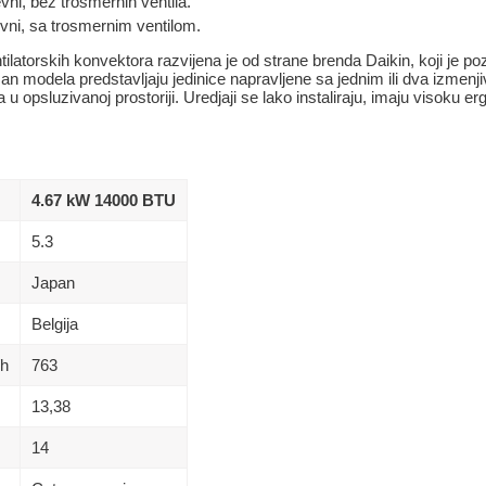
ni, bez trosmernih ventila.
ni, sa trosmernim ventilom.
ilatorskih konvektora razvijena je od strane brenda Daikin, koji je po
man modela predstavljaju jedinice napravljene sa jednim ili dva izmenj
u opsluzivanoj prostoriji. Uredjaji se lako instaliraju, imaju visoku er
4.67 kW 14000 BTU
5.3
Japan
Belgija
/h
763
13,38
14