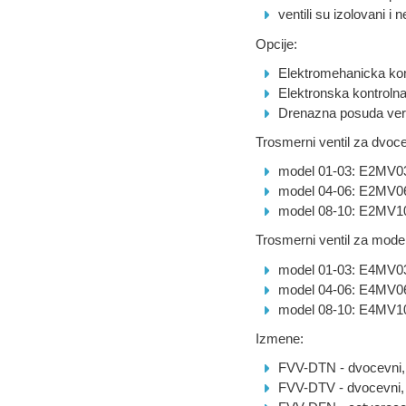
ventili su izolovani 
Opcije:
Elektromehanicka k
Elektronska kontroln
Drenazna posuda ver
Trosmerni ventil za dvoc
model 01-03: E2MV0
model 04-06: E2MV0
model 08-10: E2MV1
Trosmerni ventil za modele
model 01-03: E4MV0
model 04-06: E4MV0
model 08-10: E4MV1
Izmene:
FVV-DTN - dvocevni, 
FVV-DTV - dvocevni, 