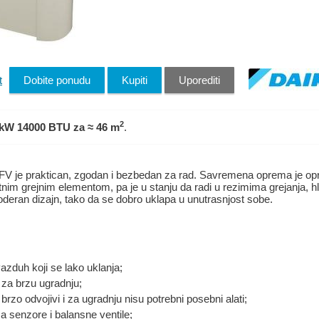
t
Dobite ponudu
Kupiti
Uporediti
2
 kW 14000 BTU
za ≈ 46 m
.
V je praktican, zgodan i bezbedan za rad. Savremena oprema je opre
tnim grejnim elementom, pa je u stanju da radi u rezimima grejanja, hla
deran dizajn, tako da se dobro uklapa u unutrasnjost sobe.
vazduh koji se lako uklanja;
 za brzu ugradnju;
u brzo odvojivi i za ugradnju nisu potrebni posebni alati;
za senzore i balansne ventile;