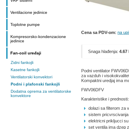
VRF sistemi
Ventilacione jedinice
Toplotne pumpe
Cena sa PDV-om:
na upi
Kompresorsko-kondenzacione
jedinice
Snaga hlađenja:
4.67
Fan-coil uređaji
Zidni fankojli
Kasetne fankojli
Podni ventilator FWV06DF
za vazduh i visokokvalite
Ventilatorski konvektori
Kompaktni uredjaj ima mo
Podni i plafonski fankojli
FWV06DFV
Dodatna oprema za ventilatorske
konvektore
Karakteristike i prednosti:
dolazi sa filterom za 
sistem pricvrscivanja
elektricni prikljucci s
set ventila ima dzep 