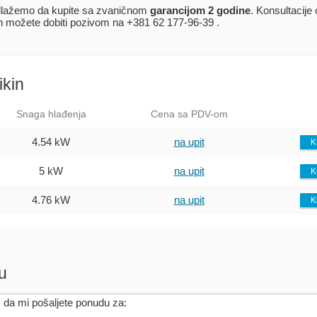
lažemo da kupite sa zvaničnom
garancijom 2 godine
. Konsultacije
in možete dobiti pozivom na +381 62 177-96-39 .
ikin
Snaga hlađenja
Cena sa PDV-om
4.54 kW
na upit
K
5 kW
na upit
K
4.76 kW
na upit
K
u