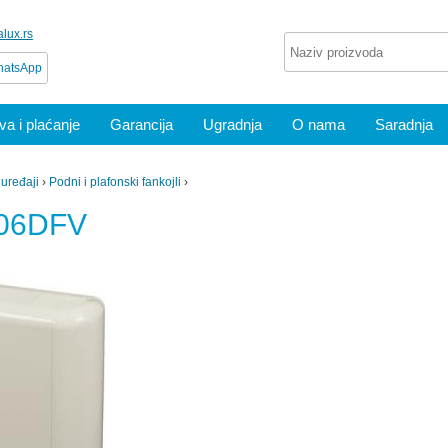
lux.rs
atsApp
a i plaćanje
Garancija
Ugradnja
O nama
Saradnja
 uređaji
›
Podni i plafonski fankojli
›
V06DFV