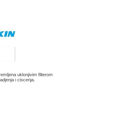
mljena uklonjivim filterom
djenja i ciscenja.