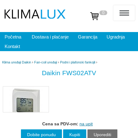
0
Početna
Dostava i plaćanje
Garancija
Ugradnja
Kontakt
Klima uređaji Daikin
›
Fan-coil uređaji
›
Podni i plafonski fankojli
›
Daikin FWS02ATV
Cena sa PDV-om:
na upit
Dobite ponudu
Kupiti
Uporediti