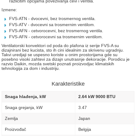
razlicitim opcijama povezivanja cevi i ventila.
Izmene:
FVS-ATN - dvocevni, bez trosmernog ventila.
FVS-ATV - dvocevni sa trosmernim ventilom.
FVS-AFN - cetvorocevni, bez trosmernog ventila.
FVS-AFN - cetvorocevni sa trosmernim ventilom.
Ventilatorski konvektori od poda do plafona iz serije FVS-A su
dizajnirani bez kucista, sto ih cini idealnim za skrivenu ugradnju.
Takvi uredjaji se uspesno koriste u onim prostorijama gde su
posebno visoki zahtevi za dizajn unutrasnje dekoracije. Porodicu je
razvio Daikin, mozda svetski poznati proizvodjac klimatskih
tehnologija za dom i industriju.
Karakteristike
Snaga hlađenja, kW
2.64 kW 9000 BTU
Snaga grejanja, kW
3.47
Zemlja
Japan
Proizvođač
Belgija