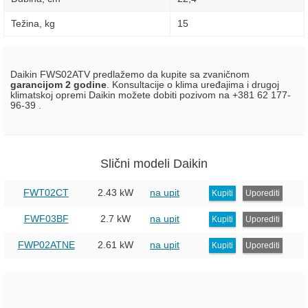
Težina, kg
15
Daikin FWS02ATV predlažemo da kupite sa zvaničnom
garancijom 2 godine
. Konsultacije o klima uređajima i drugoj
klimatskoj opremi Daikin možete dobiti pozivom na +381 62 177-
96-39 .
Slični modeli Daikin
FWT02CT
2.43 kW
na upit
Kupiti
Uporediti
FWF03BF
2.7 kW
na upit
Kupiti
Uporediti
FWP02ATNE
2.61 kW
na upit
Kupiti
Uporediti