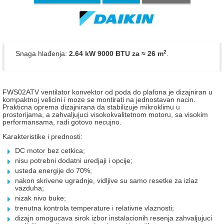
2
Snaga hlađenja:
2.64 kW 9000 BTU
za ≈ 26 m
.
FWS02ATV ventilator konvektor od poda do plafona je dizajniran u
kompaktnoj velicini i moze se montirati na jednostavan nacin.
Prakticna oprema dizajnirana da stabilizuje mikroklimu u
prostorijama, a zahvaljujuci visokokvalitetnom motoru, sa visokim
performansama, radi gotovo necujno.
Karakteristike i prednosti:
DC motor bez cetkica;
nisu potrebni dodatni uredjaji i opcije;
usteda energije do 70%;
nakon skrivene ugradnje, vidljive su samo resetke za izlaz
vazduha;
nizak nivo buke;
trenutna kontrola temperature i relativne vlaznosti;
dizajn omogucava sirok izbor instalacionih resenja zahvaljujuci