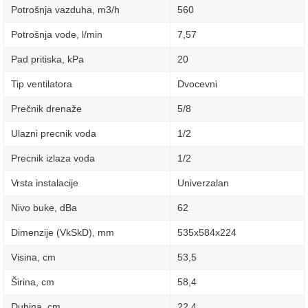
Potrošnja vazduha, m3/h
560
Potrošnja vode, l/min
7,57
Pad pritiska, kPa
20
Tip ventilatora
Dvocevni
Prečnik drenaže
5/8
Ulazni precnik voda
1/2
Precnik izlaza voda
1/2
Vrsta instalacije
Univerzalan
Nivo buke, dBa
62
Dimenzije (VkSkD), mm
535x584x224
Visina, сm
53,5
Širina, сm
58,4
Dubina, сm
22,4