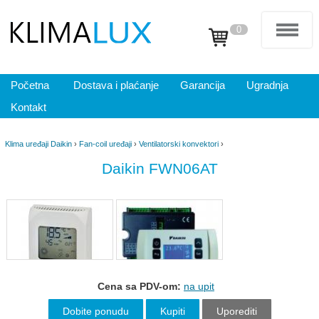
0
Početna
Dostava i plaćanje
Garancija
Ugradnja
Kontakt
Klima uređaji Daikin
›
Fan-coil uređaji
›
Ventilatorski konvektori
›
Daikin FWN06AT
Cena sa PDV-om:
na upit
Dobite ponudu
Kupiti
Uporediti