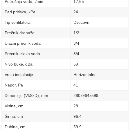
Potrošnja vode, l/min
17,65
Pad pritiska, kPa
24
Tip ventilatora
Dvocevni
Prečnik drenaže
1/2
Ulazni precnik voda
3/4
Precnik izlaza voda
3/4
Nivo buke, dBa
59
Vrsta instalacije
Horizontalno
Napor, Pa
41
Dimenzije (VkSkD), mm
280x964x599
Visina, сm
28
Širina, сm
96.4
Dubina, сm
59.9