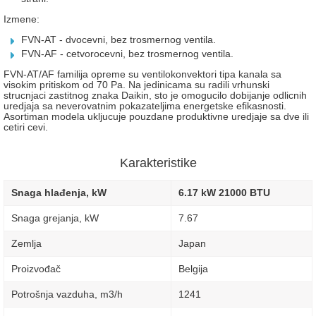
Izmene:
FVN-AT - dvocevni, bez trosmernog ventila.
FVN-AF - cetvorocevni, bez trosmernog ventila.
FVN-AT/AF familija opreme su ventilokonvektori tipa kanala sa
visokim pritiskom od 70 Pa. Na jedinicama su radili vrhunski
strucnjaci zastitnog znaka Daikin, sto je omogucilo dobijanje odlicnih
uredjaja sa neverovatnim pokazateljima energetske efikasnosti.
Asortiman modela ukljucuje pouzdane produktivne uredjaje sa dve ili
cetiri cevi.
Karakteristike
Snaga hlađenja, kW
6.17 kW 21000 BTU
Snaga grejanja, kW
7.67
Zemlja
Japan
Proizvođač
Belgija
Potrošnja vazduha, m3/h
1241