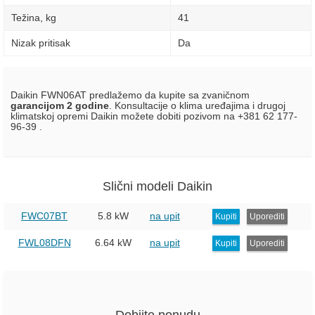
Težina, kg
41
Nizak pritisak
Da
Daikin FWN06AT predlažemo da kupite sa zvaničnom
garancijom 2 godine
. Konsultacije o klima uređajima i drugoj
klimatskoj opremi Daikin možete dobiti pozivom na +381 62 177-
96-39 .
Slični modeli Daikin
FWC07BT
5.8 kW
na upit
Kupiti
Uporediti
FWL08DFN
6.64 kW
na upit
Kupiti
Uporediti
Dobijte ponudu