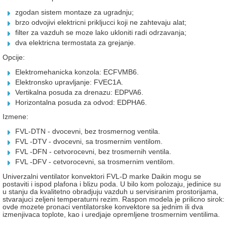
zgodan sistem montaze za ugradnju;
brzo odvojivi elektricni prikljucci koji ne zahtevaju alat;
filter za vazduh se moze lako ukloniti radi odrzavanja;
dva elektricna termostata za grejanje.
Opcije:
Elektromehanicka konzola: ECFVMB6.
Elektronsko upravljanje: FVEC1A.
Vertikalna posuda za drenazu: EDPVA6.
Horizontalna posuda za odvod: EDPHA6.
Izmene:
FVL-DTN - dvocevni, bez trosmernog ventila.
FVL -DTV - dvocevni, sa trosmernim ventilom.
FVL -DFN - cetvorocevni, bez trosmernih ventila.
FVL -DFV - cetvorocevni, sa trosmernim ventilom.
Univerzalni ventilator konvektori FVL-D marke Daikin mogu se
postaviti i ispod plafona i blizu poda. U bilo kom polozaju, jedinice su
u stanju da kvalitetno obradjuju vazduh u servisiranim prostorijama,
stvarajuci zeljeni temperaturni rezim. Raspon modela je prilicno sirok:
ovde mozete pronaci ventilatorske konvektore sa jednim ili dva
izmenjivaca toplote, kao i uredjaje opremljene trosmernim ventilima.