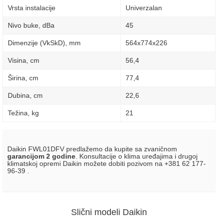
Vrsta instalacije
Univerzalan
Nivo buke, dBa
45
Dimenzije (VkSkD), mm
564x774x226
Visina, сm
56,4
Širina, сm
77,4
Dubina, сm
22,6
Težina, kg
21
Daikin FWL01DFV predlažemo da kupite sa zvaničnom
garancijom 2 godine
. Konsultacije o klima uređajima i drugoj
klimatskoj opremi Daikin možete dobiti pozivom na +381 62 177-
96-39 .
Slični modeli Daikin