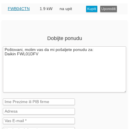
FWB04CTN
1.9 kW
na upit
Kupiti
Uporediti
Dobijte ponudu