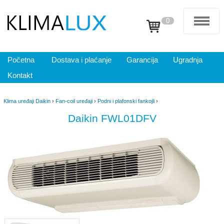
0
Početna
Dostava i plaćanje
Garancija
Ugradnja
Kontakt
Klima uređaji Daikin
›
Fan-coil uređaji
›
Podni i plafonski fankojli
›
Daikin FWL01DFV