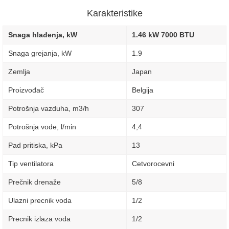
Karakteristike
Snaga hlađenja, kW
1.46 kW 7000 BTU
Snaga grejanja, kW
1.9
Zemlja
Japan
Proizvođač
Belgija
Potrošnja vazduha, m3/h
307
Potrošnja vode, l/min
4,4
Pad pritiska, kPa
13
Tip ventilatora
Cetvorocevni
Prečnik drenaže
5/8
Ulazni precnik voda
1/2
Precnik izlaza voda
1/2