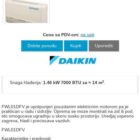
Cena sa PDV-om:
na upit
Dobite ponudu
Kupiti
Uporediti
2
Snaga hlađenja:
1.46 kW 7000 BTU
za ≈ 14 m
.
FWL01DFV je upotpunjen pouzdanim elektricnim motorom pa je
praktican u radu i izdrzljiv. Oprema se moze montirati na zid ili pod,
sto omogucava ugradnju u skoro svaku prostoriju. Uredjaj uspesno
zagreva, hladi i preciscava vazduh.
FWL01DFV
Karakteristike i prednosti: