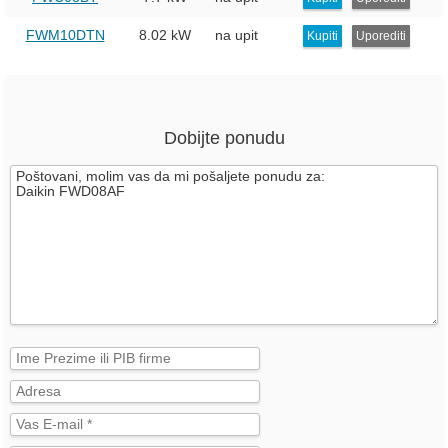
FWM10DTN
8.02 kW
na upit
Kupiti
Uporediti
Dobijte ponudu