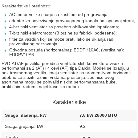
Karakteristike i prednosti:
AC motor velike snage sa zastitom od pregrevanja;
adapter za povezivanje pravougaonog kanala na ispusnoj strani;
4-brzinski ventilator sa posebno oblikovanim lopaticama;
7-brzinski elektromotor (3 brzine su fabricki podesene);
filter za vazduh koji se moze prati, lako se uklanja radi
preventivnog odrzavanja;
Odvodna posuda (horizontalna): EDDPH10A6, (vertikalna):
EDDPV10A6.
FVD-AT/AF je velika porodica ventilatorskih konvektora visokih
performansi sa 2 (AT) i 4 cevi (AF) tipa Daikin. Modeli se izradjuju
bez trosmernog ventila, imaju ventilator sa promenljivom brzinom i
udobno ce sluziti raznim vrstama prostorija. Jedinice ovog
asortimana mogu se pohvaliti niskim performansama buke,
prakticnim radom i najefikasnijim radom.
Karakteristike
Snaga hlađenja, kW
7.8 kW 28000 BTU
Snaga grejanja, kW
9.2
Zemlja
Japan