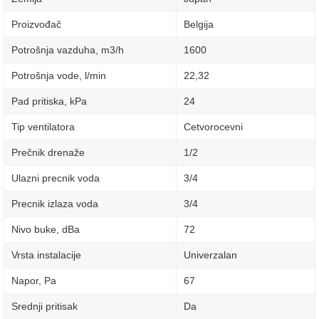
Proizvođač
Belgija
Potrošnja vazduha, m3/h
1600
Potrošnja vode, l/min
22,32
Pad pritiska, kPa
24
Tip ventilatora
Cetvorocevni
Prečnik drenaže
1/2
Ulazni precnik voda
3/4
Precnik izlaza voda
3/4
Nivo buke, dBa
72
Vrsta instalacije
Univerzalan
Napor, Pa
67
Srednji pritisak
Da