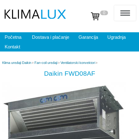
0
Početna
Dostava i plaćanje
Garancija
Ugradnja
Kontakt
Klima uređaji Daikin
›
Fan-coil uređaji
›
Ventilatorski konvektori
›
Daikin FWD08AF