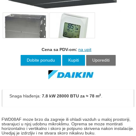
Cena sa PDV-om:
na upit
Dobite ponudu
Kupiti
Uporediti
2
Snaga hlađenja:
7.8 kW 28000 BTU
za ≈ 78 m
.
FWD08AF moze brzo da zagreje ili ohladi vazduh u maloj prostoriji,
stvarajuci u njoj udobnu mikroklimu. Oprema se moze montirati
horizontalno i vertikalno i skoro je potpuno skrivena nakon instalacije.
Uredjaj je izdrzljiv i ne stvara skoro nikakvu buku.