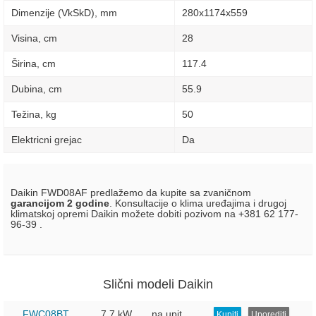
Dimenzije (VkSkD), mm
280x1174x559
Visina, сm
28
Širina, сm
117.4
Dubina, сm
55.9
Težina, kg
50
Elektricni grejac
Da
Daikin FWD08AF predlažemo da kupite sa zvaničnom
garancijom 2 godine
. Konsultacije o klima uređajima i drugoj
klimatskoj opremi Daikin možete dobiti pozivom na +381 62 177-
96-39 .
Slični modeli Daikin
FWC08BT
7.7 kW
na upit
Kupiti
Uporediti