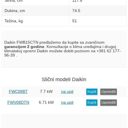
Širina, сm
117.8
Dubina, сm
74.5
Težina, kg
51
Daikin FWB15CTN predlažemo da kupite sa zvaničnom
garancijom 2 godine
. Konsultacije o klima uređajima i drugoj
klimatskoj opremi Daikin možete dobiti pozivom na +381 62 177-
96-39 .
Slični modeli Daikin
FWC08BT
7.7 kW
na upit
Kupiti
Uporediti
FWV08DTN
6.71 kW
na upit
Kupiti
Uporediti