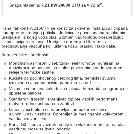
2
Snaga hlađenja:
7.21 kW 24000 BTU
za ≈ 72 m
.
Kanal fankoil FWB15CTN se koristi za skrivenu instalaciju i pripada
tipu opreme srednjeg pritiska. Jedinica je povezana sa rashladnim
uredjajem, iz kojeg voda ulazi u izmenjivac toplote, obezbedjujuci
klimatizaciju ili grejanje. Uredjaj je opremljen filterom za
preciscavanje vazduha koji uklanja kosu, prasinu i tako dalje.
Karakteristike i prednosti:
Monofazni asinhroni visebrzinski elektromotor montiran na
antivibracione nosace, sa stalno povezanim kondenzatorom i
relejem termicke zastite
Kuciste od pocinkovanog celicnog lima, termicki i zvucno
izolovano sa samogasivim panelima klase 1
Visina je smanjena kako bi se olaksala horizontalna ugradnja u
spustene plafone
Standardni troredni izmenjivac toplote visokih performansi
(cetvororedni dostupan na zahtev)
Izmenjivaci toplote su napravljeni od bakarnih cevi i
aluminijumskih rebara. Opremljen je mesinganim kolektorom i
vazdusnim ventilom
Perivi G3 filter za vazduh od akrilnih vlakana montiran na ulaz
vazduha; moze se izvuci odozdo