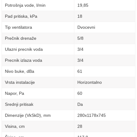
Potrošnja vode, l/min
19,85
Pad pritiska, kPa
18
Tip ventilatora
Dvocevni
Prečnik drenaže
5/8
Ulazni precnik voda
3/4
Precnik izlaza voda
3/4
Nivo buke, dBa
61
Vrsta instalacije
Horizontalno
Napor, Pa
60
Srednji pritisak
Da
Dimenzije (VkSkD), mm
280x1178x745
Visina, сm
28