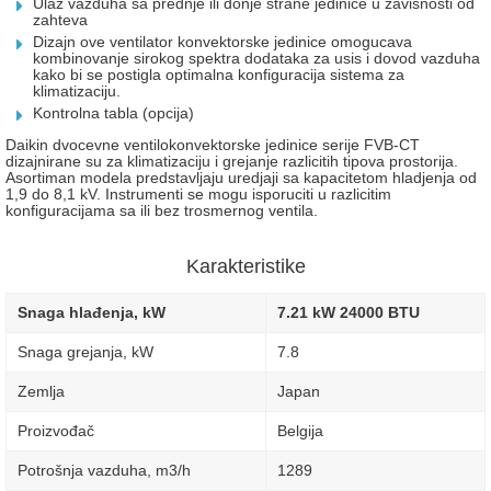
Ulaz vazduha sa prednje ili donje strane jedinice u zavisnosti od
zahteva
Dizajn ove ventilator konvektorske jedinice omogucava
kombinovanje sirokog spektra dodataka za usis i dovod vazduha
kako bi se postigla optimalna konfiguracija sistema za
klimatizaciju.
Kontrolna tabla (opcija)
Daikin dvocevne ventilokonvektorske jedinice serije
FVB-CT
dizajnirane su za klimatizaciju i grejanje razlicitih tipova prostorija.
Asortiman modela predstavljaju uredjaji sa kapacitetom hladjenja od
1,9 do 8,1 kV. Instrumenti se mogu isporuciti u razlicitim
konfiguracijama sa ili bez trosmernog ventila.
Karakteristike
Snaga hlađenja, kW
7.21 kW 24000 BTU
Snaga grejanja, kW
7.8
Zemlja
Japan
Proizvođač
Belgija
Potrošnja vazduha, m3/h
1289