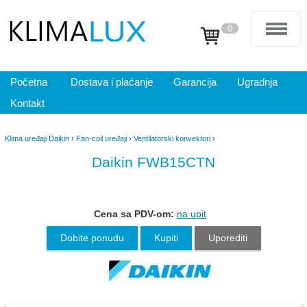
0
Početna
Dostava i plaćanje
Garancija
Ugradnja
Kontakt
Klima uređaji Daikin
›
Fan-coil uređaji
›
Ventilatorski konvektori
›
Daikin FWB15CTN
Cena sa PDV-om:
na upit
Dobite ponudu
Kupiti
Uporediti