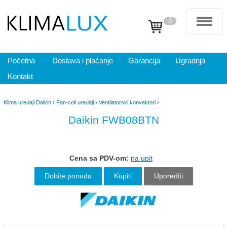
0
Početna
Dostava i plaćanje
Garancija
Ugradnja
Kontakt
Klima uređaji Daikin
›
Fan-coil uređaji
›
Ventilatorski konvektori
›
Daikin FWB08BTN
Cena sa PDV-om:
na upit
Dobite ponudu
Kupiti
Uporediti