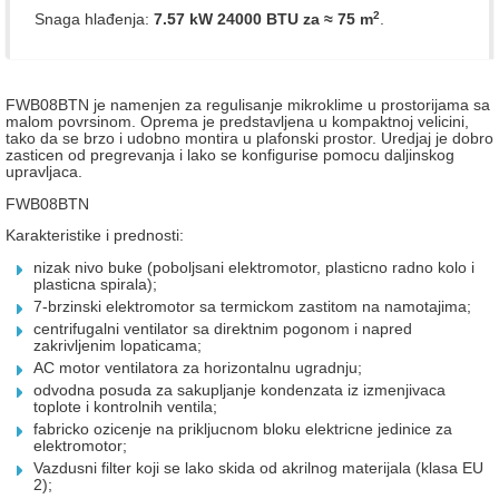
2
Snaga hlađenja:
7.57 kW 24000 BTU
za ≈ 75 m
.
FWB08BTN je namenjen za regulisanje mikroklime u prostorijama sa
malom povrsinom. Oprema je predstavljena u kompaktnoj velicini,
tako da se brzo i udobno montira u plafonski prostor. Uredjaj je dobro
zasticen od pregrevanja i lako se konfigurise pomocu daljinskog
upravljaca.
FWB08BTN
Karakteristike i prednosti:
nizak nivo buke (poboljsani elektromotor, plasticno radno kolo i
plasticna spirala);
7-brzinski elektromotor sa termickom zastitom na namotajima;
centrifugalni ventilator sa direktnim pogonom i napred
zakrivljenim lopaticama;
AC motor ventilatora za horizontalnu ugradnju;
odvodna posuda za sakupljanje kondenzata iz izmenjivaca
toplote i kontrolnih ventila;
fabricko ozicenje na prikljucnom bloku elektricne jedinice za
elektromotor;
Vazdusni filter koji se lako skida od akrilnog materijala (klasa EU
2);