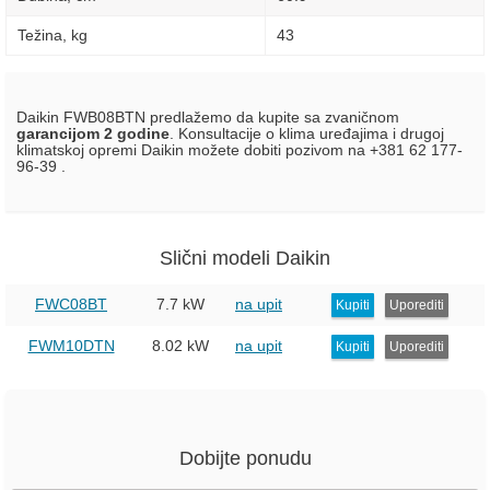
Težina, kg
43
Daikin FWB08BTN predlažemo da kupite sa zvaničnom
garancijom 2 godine
. Konsultacije o klima uređajima i drugoj
klimatskoj opremi Daikin možete dobiti pozivom na +381 62 177-
96-39 .
Slični modeli Daikin
FWC08BT
7.7 kW
na upit
Kupiti
Uporediti
FWM10DTN
8.02 kW
na upit
Kupiti
Uporediti
Dobijte ponudu