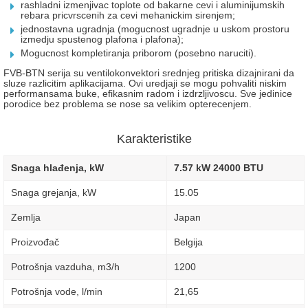
rashladni izmenjivac toplote od bakarne cevi i aluminijumskih
rebara pricvrscenih za cevi mehanickim sirenjem;
jednostavna ugradnja (mogucnost ugradnje u uskom prostoru
izmedju spustenog plafona i plafona);
Mogucnost kompletiranja priborom (posebno naruciti).
FVB-BTN serija su ventilokonvektori srednjeg pritiska dizajnirani da
sluze razlicitim aplikacijama. Ovi uredjaji se mogu pohvaliti niskim
performansama buke, efikasnim radom i izdrzljivoscu. Sve jedinice
porodice bez problema se nose sa velikim opterecenjem.
Karakteristike
Snaga hlađenja, kW
7.57 kW 24000 BTU
Snaga grejanja, kW
15.05
Zemlja
Japan
Proizvođač
Belgija
Potrošnja vazduha, m3/h
1200
Potrošnja vode, l/min
21,65