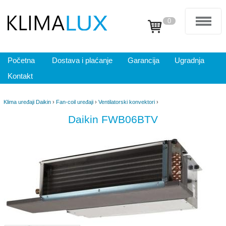
0
Početna
Dostava i plaćanje
Garancija
Ugradnja
Kontakt
Klima uređaji Daikin
›
Fan-coil uređaji
›
Ventilatorski konvektori
›
Daikin FWB06BTV