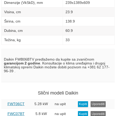
Dimenzije (VkSkD), mm
239x1389x609
Visina, сm
23.9
Širina, сm
138.9
Dubina, сm
60.9
Težina, kg
33
Daikin FWB06BTV predlažemo da kupite sa zvaničnom
garancijom 2 godine
. Konsultacije o klima uređajima i drugoj
klimatskoj opremi Daikin možete dobiti pozivom na +381 62 177-
96-39 .
Slični modeli Daikin
FWT06CT
5.28 kW
na upit
Kupiti
Uporediti
FWC07BT
5.8 kW
na upit
Kupiti
Uporediti