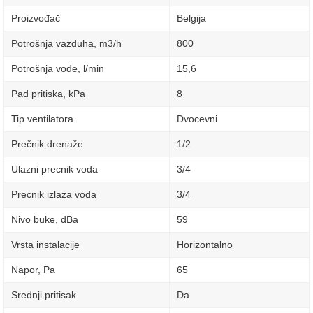
Proizvođač
Belgija
Potrošnja vazduha, m3/h
800
Potrošnja vode, l/min
15,6
Pad pritiska, kPa
8
Tip ventilatora
Dvocevni
Prečnik drenaže
1/2
Ulazni precnik voda
3/4
Precnik izlaza voda
3/4
Nivo buke, dBa
59
Vrsta instalacije
Horizontalno
Napor, Pa
65
Srednji pritisak
Da