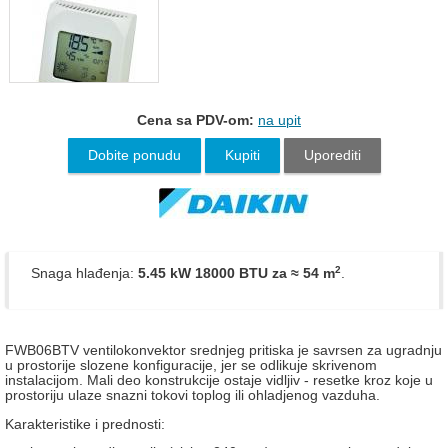
Cena sa PDV-om:
na upit
Dobite ponudu
Kupiti
Uporediti
2
Snaga hlađenja:
5.45 kW 18000 BTU
za ≈ 54 m
.
FWB06BTV ventilokonvektor srednjeg pritiska je savrsen za ugradnju
u prostorije slozene konfiguracije, jer se odlikuje skrivenom
instalacijom. Mali deo konstrukcije ostaje vidljiv - resetke kroz koje u
prostoriju ulaze snazni tokovi toplog ili ohladjenog vazduha.
Karakteristike i prednosti: