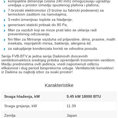
kompaktne dimenzije (visina 240 mm) omogucavaju ugradnju
uredjaja u prostor izmedju spustenog plafona i plafona;
7-brzinski elektromotor (3 brzine su fabricki podesene) sa
termickom zastitom na namotajima;
3-redni izmenjivac toplote za hladjenje;
generisani staticki pritisak do 80 Pa;
filter za vazduh koji se moze prati lako se uklanja radi
preventivnog odrzavanja;
fini filter za filtriranje vazduha od prljavstine, dima, prasine, malih
insekata, neprijatnih mirisa, bakterija, alergena itd.
za sakupljanje kondenzata koristi se odvodna posuda.
Serija FVB-BTV je jedna serija Daikinovih dvocevnih
ventilokonvektora srednjeg pritiska opremljenih trosmernim ventilom.
Medju prednostima ovih jedinica, vredi napomenuti odlicnu
efikasnost i dug period besprekorne usluge. Ventilatorski konvektori
iz Daikina su najbolji izbor za svaki prostor!
Karakteristike
Snaga hlađenja, kW
5.45 kW 18000 BTU
Snaga grejanja, kW
11.39
Zemlja
Japan