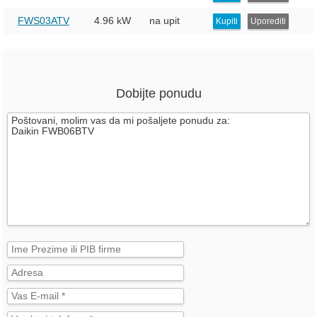
FWS03ATV
4.96 kW
na upit
Kupiti
Uporediti
Dobijte ponudu