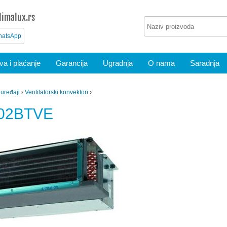
imalux.rs
atsApp
a i plaćanje
Garancija
Ugradnja
O nama
Saradnja
 uređaji
›
Ventilatorski konvektori
›
B02BTVE