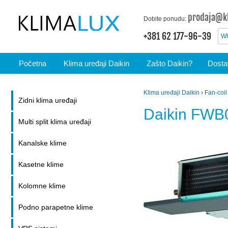
prodaja@kl
Dobite ponudu:
+381 62 177-96-39
Wh
Početna
Klima uređaji Daikin
Zašto Daikin?
Dostav
Klima uređaji Daikin
›
Fan-coil
Zidni klima uređaji
Daikin FW
Multi split klima uređaji
Kanalske klime
Kasetne klime
Kolomne klime
Podno parapetne klime