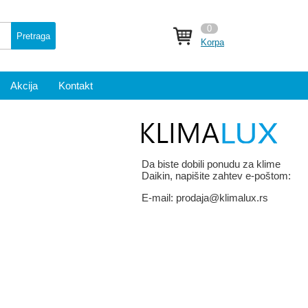
0
Pretraga
Korpa
Akcija
Kontakt
Da biste dobili ponudu za klime
Daikin, napišite zahtev e-poštom:
E-mail:
prodaja@klimalux.rs