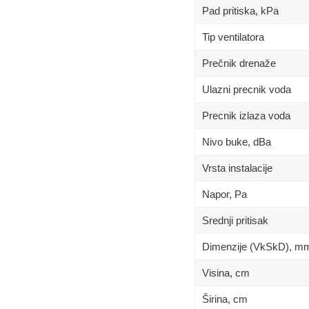
Pad pritiska, kPa
Tip ventilatora
Prečnik drenaže
Ulazni precnik voda
Precnik izlaza voda
Nivo buke, dBa
Vrsta instalacije
Napor, Pa
Srednji pritisak
Dimenzije (VkSkD), m
Visina, сm
Širina, сm