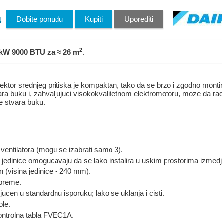
t
Dobite ponudu
Kupiti
Uporediti
2
 kW 9000 BTU
za ≈ 26 m
.
or srednjeg pritiska je kompaktan, tako da se brzo i zgodno montira
a buku i, zahvaljujuci visokokvalitetnom elektromotoru, moze da radi
ne stvara buku.
ventilatora (mogu se izabrati samo 3).
jedinice omogucavaju da se lako instalira u uskim prostorima izmed
on (visina jedinice - 240 mm).
opreme.
ljucen u standardnu isporuku; lako se uklanja i cisti.
ole.
ontrolna tabla FVEC1A.