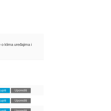
e o klima uređajima i
upiti
Uporediti
upiti
Uporediti
upiti
Uporediti