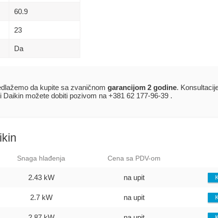
60.9
23
Da
dlažemo da kupite sa zvaničnom
garancijom 2 godine
. Konsultacij
i Daikin možete dobiti pozivom na +381 62 177-96-39 .
ikin
Snaga hlađenja
Cena sa PDV-om
2.43 kW
na upit
K
2.7 kW
na upit
K
2.87 kW
na upit
K