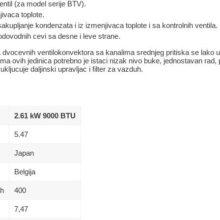
entil (za model serije BTV).
jivaca toplote.
upljanje kondenzata i iz izmenjivaca toplote i sa kontrolnih ventila.
ovodnih cevi sa desne i leve strane.
 dvocevnih ventilokonvektora sa kanalima srednjeg pritiska se lako 
ma ovih jedinica potrebno je istaci nizak nivo buke, jednostavan rad
kljucuje daljinski upravljac i filter za vazduh.
2.61 kW 9000 BTU
5.47
Japan
Belgija
/h
400
7,47