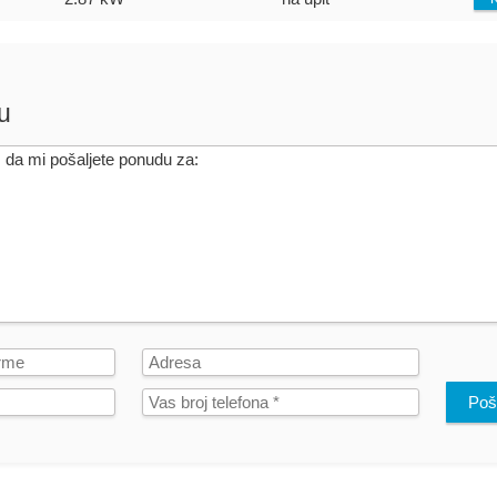
u
Poša