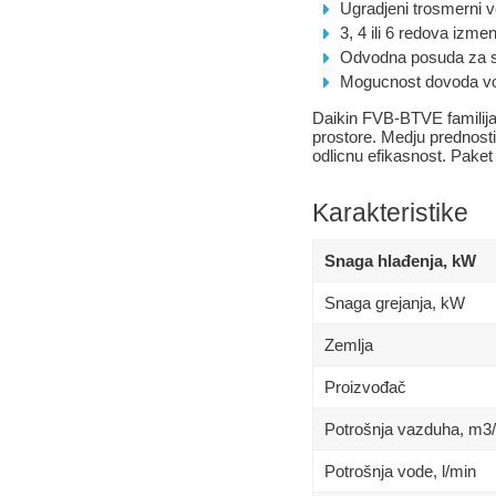
Ugradjeni trosmerni v
3, 4 ili 6 redova izmen
Odvodna posuda za sak
Mogucnost dovoda vod
Daikin FVB-BTVE familija
prostore. Medju prednosti
odlicnu efikasnost. Paket u
Karakteristike
Snaga hlađenja, kW
Snaga grejanja, kW
Zemlja
Proizvođač
Potrošnja vazduha, m3
Potrošnja vode, l/min