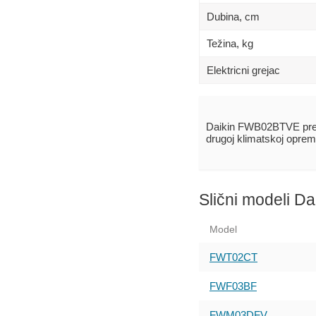
Dubina, сm
Težina, kg
Elektricni grejac
Daikin FWB02BTVE pre
drugoj klimatskoj oprem
Slični modeli Da
Model
FWT02CT
FWF03BF
FWM03DFV