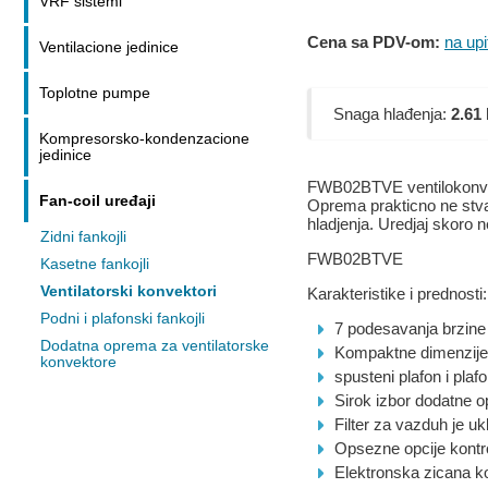
VRF sistemi
Cena sa PDV-om:
na upi
Ventilacione jedinice
Toplotne pumpe
Snaga hlađenja:
2.61
Kompresorsko-kondenzacione
jedinice
FWB02BTVE ventilokonvekt
Fan-coil uređaji
Oprema prakticno ne stvar
hladjenja. Uredjaj skoro 
Zidni fankojli
FWB02BTVE
Kasetne fankojli
Ventilatorski konvektori
Karakteristike i prednosti:
Podni i plafonski fankojli
7 podesavanja brzine 
Dodatna oprema za ventilatorske
Kompaktne dimenzije 
konvektore
spusteni plafon i plaf
Sirok izbor dodatne 
Filter za vazduh je uk
Opsezne opcije kontr
Elektronska zicana k