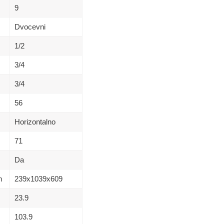
9
Dvocevni
1/2
3/4
3/4
56
Horizontalno
71
Da
m
239x1039x609
23.9
103.9