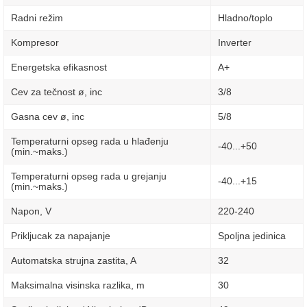
Radni režim
Hladno/toplo
Kompresor
Inverter
Energetska efikasnost
A+
Cev za tečnost ø, inc
3/8
Gasna cev ø, inc
5/8
Temperaturni opseg rada u hlađenju
-40...+50
(min.~maks.)
Temperaturni opseg rada u grejanju
-40...+15
(min.~maks.)
Napon, V
220-240
Prikljucak za napajanje
Spoljna jedinica
Automatska strujna zastita, A
32
Maksimalna visinska razlika, m
30