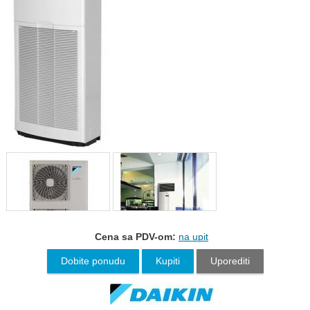
Cena sa PDV-om:
na upit
Dobite ponudu
Kupiti
Uporediti