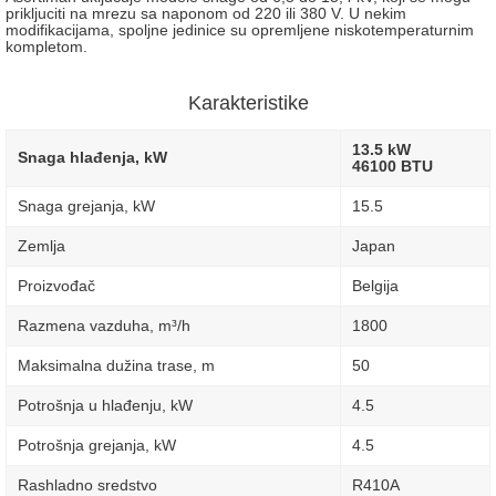
prikljuciti na mrezu sa naponom od 220 ili 380 V. U nekim
modifikacijama, spoljne jedinice su opremljene niskotemperaturnim
kompletom.
Karakteristike
13.5 kW
Snaga hlađenja, kW
46100 BTU
Snaga grejanja, kW
15.5
Zemlja
Japan
Proizvođač
Belgija
Razmena vazduha, m³/h
1800
Maksimalna dužina trase, m
50
Potrošnja u hlađenju, kW
4.5
Potrošnja grejanja, kW
4.5
Rashladno sredstvo
R410A