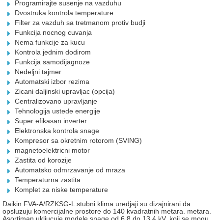
Programirajte susenje na vazduhu
Dvostruka kontrola temperature
Filter za vazduh sa tretmanom protiv budji
Funkcija nocnog cuvanja
Nema funkcije za kucu
Kontrola jednim dodirom
Funkcija samodijagnoze
Nedeljni tajmer
Automatski izbor rezima
Zicani daljinski upravljac (opcija)
Centralizovano upravljanje
Tehnologija ustede energije
Super efikasan inverter
Elektronska kontrola snage
Kompresor sa okretnim rotorom (SVING)
magnetoelektricni motor
Zastita od korozije
Automatsko odmrzavanje od mraza
Temperaturna zastita
Komplet za niske temperature
Daikin FVA-A/RZKSG-L stubni klima uredjaji su dizajnirani da
opsluzuju komercijalne prostore do 140 kvadratnih metara. metara.
Asortiman ukljucuje modele snage od 6,8 do 13,4 kV, koji se mogu