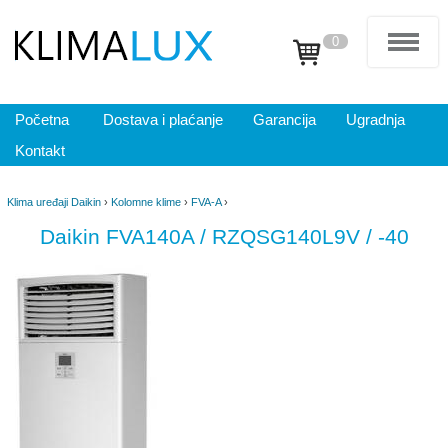
0
Početna
Dostava i plaćanje
Garancija
Ugradnja
Kontakt
Klima uređaji Daikin
›
Kolomne klime
›
FVA-A
›
Daikin FVA140A / RZQSG140L9V / -40