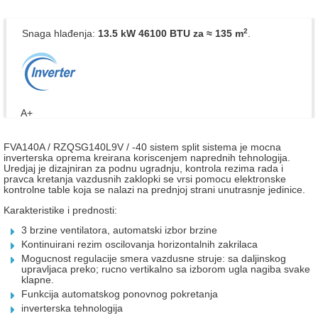
2
Snaga hlađenja:
13.5 kW 46100 BTU
za ≈ 135 m
.
A+
FVA140A / RZQSG140L9V / -40 sistem split sistema je mocna
inverterska oprema kreirana koriscenjem naprednih tehnologija.
Uredjaj je dizajniran za podnu ugradnju, kontrola rezima rada i
pravca kretanja vazdusnih zaklopki se vrsi pomocu elektronske
kontrolne table koja se nalazi na prednjoj strani unutrasnje jedinice.
Karakteristike i prednosti:
3 brzine ventilatora, automatski izbor brzine
Kontinuirani rezim oscilovanja horizontalnih zakrilaca
Mogucnost regulacije smera vazdusne struje: sa daljinskog
upravljaca preko; rucno vertikalno sa izborom ugla nagiba svake
klapne.
Funkcija automatskog ponovnog pokretanja
inverterska tehnologija