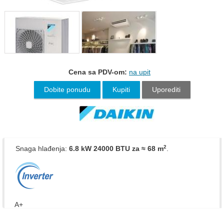
Cena sa PDV-om:
na upit
Dobite ponudu
Kupiti
Uporediti
2
Snaga hlađenja:
6.8 kW 24000 BTU
za ≈ 68 m
.
A+