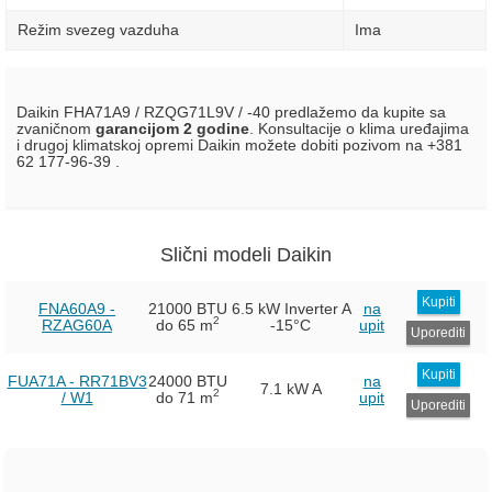
Režim svezeg vazduha
Ima
Daikin FHA71A9 / RZQG71L9V / -40 predlažemo da kupite sa
zvaničnom
garancijom 2 godine
. Konsultacije o klima uređajima
i drugoj klimatskoj opremi Daikin možete dobiti pozivom na +381
62 177-96-39 .
Slični modeli Daikin
Kupiti
FNA60A9 -
21000 BTU
6.5 kW Inverter
A
na
2
RZAG60A
do 65 m
-15°C
upit
Uporediti
Kupiti
FUA71A - RR71BV3
24000 BTU
na
7.1 kW
A
2
/ W1
do 71 m
upit
Uporediti