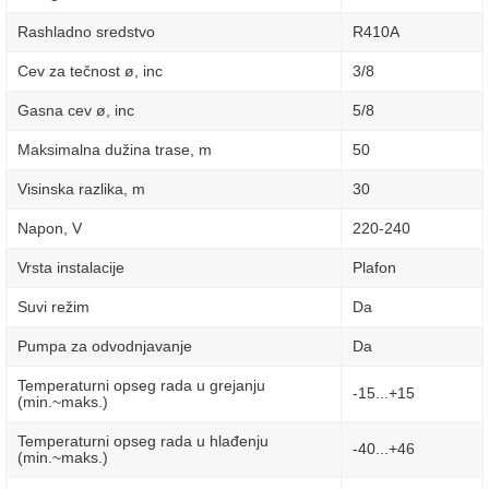
Rashladno sredstvo
R410A
Cev za tečnost ø, inc
3/8
Gasna cev ø, inc
5/8
Maksimalna dužina trase, m
50
Visinska razlika, m
30
Napon, V
220-240
Vrsta instalacije
Plafon
Suvi režim
Da
Pumpa za odvodnjavanje
Da
Temperaturni opseg rada u grejanju
-15...+15
(min.~maks.)
Temperaturni opseg rada u hlađenju
-40...+46
(min.~maks.)