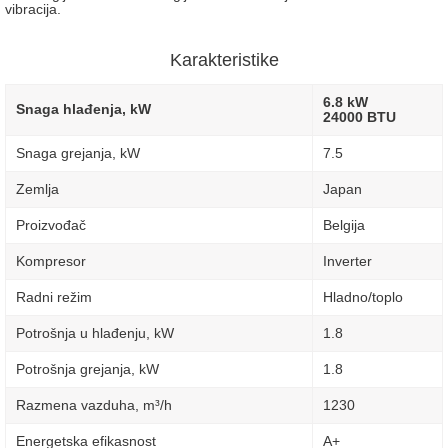
vibracija.
Karakteristike
6.8 kW
Snaga hlađenja, kW
24000 BTU
Snaga grejanja, kW
7.5
Zemlja
Japan
Proizvođač
Belgija
Kompresor
Inverter
Radni režim
Hladno/toplo
Potrošnja u hlađenju, kW
1.8
Potrošnja grejanja, kW
1.8
Razmena vazduha, m³/h
1230
Energetska efikasnost
A+