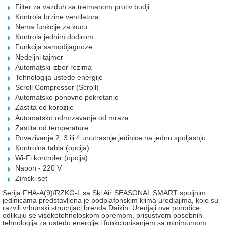
Filter za vazduh sa tretmanom protiv budji
Kontrola brzine ventilatora
Nema funkcije za kucu
Kontrola jednim dodirom
Funkcija samodijagnoze
Nedeljni tajmer
Automatski izbor rezima
Tehnologija ustede energije
Scroll Compressor (Scroll)
Automatsko ponovno pokretanje
Zastita od korozije
Automatsko odmrzavanje od mraza
Zastita od temperature
Povezivanje 2, 3 ili 4 unutrasnje jedinice na jednu spoljasnju
Kontrolna tabla (opcija)
Wi-Fi kontroler (opcija)
Napon - 220 V
Zimski set
Serija FHA-A(9)/RZKG-L sa Ski Air SEASONAL SMART spoljnim
jedinicama predstavljena je podplafonskim klima uredjajima, koje su
razvili vrhunski strucnjaci brenda Daikin. Uredjaji ove porodice
odlikuju se visokotehnoloskom opremom, prisustvom posebnih
tehnologija za ustedu energije i funkcionisanjem sa minimumom