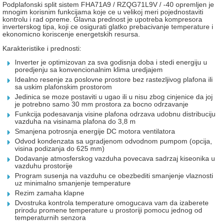
Podplafonski split sistem FHA71A9 / RZQG71L9V / -40 opremljen je
mnogim korisnim funkcijama koje ce u velikoj meri pojednostaviti
kontrolu i rad opreme. Glavna prednost je upotreba kompresora
inverterskog tipa, koji ce osigurati glatko prebacivanje temperature i
ekonomicno koriscenje energetskih resursa.
Karakteristike i prednosti:
Inverter je optimizovan za sva godisnja doba i stedi energiju u
poredjenju sa konvencionalnim klima uredjajem
Idealno resenje za poslovne prostore bez rastezljivog plafona ili
sa uskim plafonskim prostorom
Jedinica se moze postaviti u ugao ili u nisu zbog cinjenice da joj
je potrebno samo 30 mm prostora za bocno odrzavanje
Funkcija podesavanja visine plafona odrzava udobnu distribuciju
vazduha na visinama plafona do 3,8 m
Smanjena potrosnja energije DC motora ventilatora
Odvod kondenzata sa ugradjenom odvodnom pumpom (opcija,
visina podizanja do 625 mm)
Dodavanje atmosferskog vazduha povecava sadrzaj kiseonika u
vazduhu prostorije
Program susenja na vazduhu ce obezbediti smanjenje vlaznosti
uz minimalno smanjenje temperature
Rezim zamaha klapne
Dvostruka kontrola temperature omogucava vam da izaberete
prirodu promene temperature u prostoriji pomocu jednog od
temperaturnih senzora