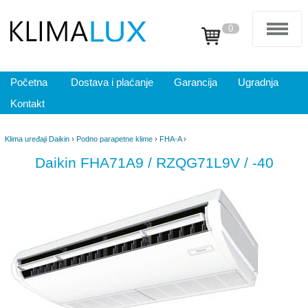
0
Početna
Dostava i plaćanje
Garancija
Ugradnja
Kontakt
Klima uređaji Daikin
›
Podno parapetne klime
›
FHA-A
›
Daikin FHA71A9 / RZQG71L9V / -40