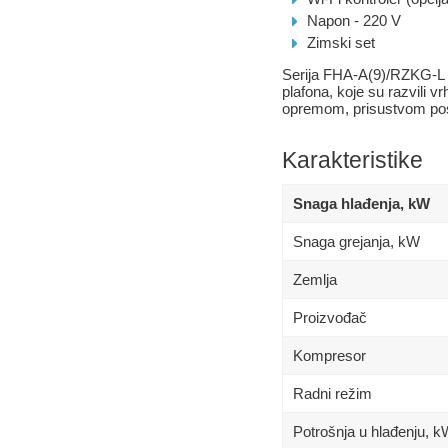
Napon - 220 V
Zimski set
Serija FHA-A(9)/RZKG-L 
plafona, koje su razvili 
opremom, prisustvom pose
Karakteristike
Snaga hlađenja, kW
Snaga grejanja, kW
Zemlja
Proizvođač
Kompresor
Radni režim
Potrošnja u hlađenju, 