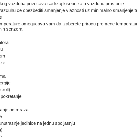
og vazduha povecava sadrzaj kiseonika u vazduhu prostorije
azduhu ce obezbediti smanjenje vlaznosti uz minimalno smanjenje 
e
emperature omogucava vam da izaberete prirodu promene temperature
nih senzora
atora
cu
rom
oze
ima
ergije
roll)
pokretanje
anje od mraza
e
 unutrasnje jedinice na jednu spoljasnju
a)
)