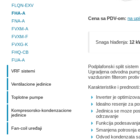
FLQN-EXV
FHA-A
Cena sa PDV-om:
na upi
FNA-A
FVXM-A
FVXM-F
Snaga hlađenja:
12 k
FVXG-K
FHQ-CB
FUA-A
Podplafonski split sistem
VRF sistemi
Ugradjena odvodna pumpa i
vazdusnim filterom protiv 
Ventilacione jedinice
Karakteristike i prednosti:
Inverter je optimizov
Toplotne pumpe
Idealno resenje za po
Kompresorsko-kondenzacione
Jedinica se moze post
jedinice
odrzavanje
Funkcija podesavanja
Fan-coil uređaji
Smanjena potrosnja e
Odvod kondenzata sa