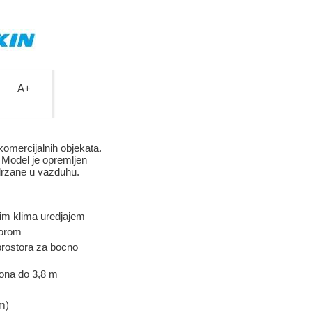
A+
komercijalnih objekata.
 Model je opremljen
sadrzane u vazduhu.
nim klima uredjajem
torom
 prostora za bocno
fona do 3,8 m
m)