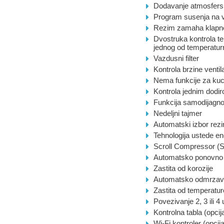
Dodavanje atmosfersk
Program susenja na v
Rezim zamaha klapn
Dvostruka kontrola t
jednog od temperatur
Vazdusni filter
Kontrola brzine ventil
Nema funkcije za ku
Kontrola jednim dodi
Funkcija samodijagn
Nedeljni tajmer
Automatski izbor rez
Tehnologija ustede en
Scroll Compressor (Sc
Automatsko ponovno 
Zastita od korozije
Automatsko odmrzav
Zastita od temperatur
Povezivanje 2, 3 ili 4
Kontrolna tabla (opcij
Wi-Fi kontroler (opcija