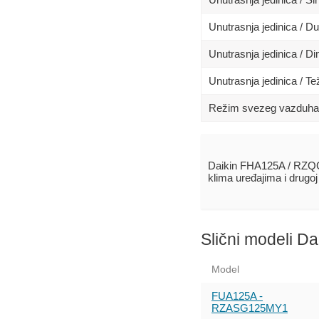
Unutrasnja jedinica / D
Unutrasnja jedinica / 
Unutrasnja jedinica / Te
Režim svezeg vazduha
Daikin FHA125A / RZQG
klima uređajima i drugo
Slični modeli Da
Model
FUA125A -
RZASG125MY1