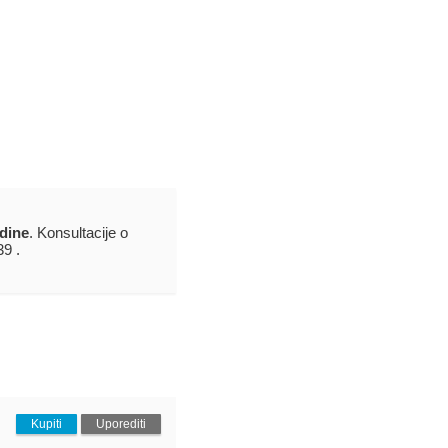
dine
. Konsultacije o
39 .
Kupiti
Uporediti