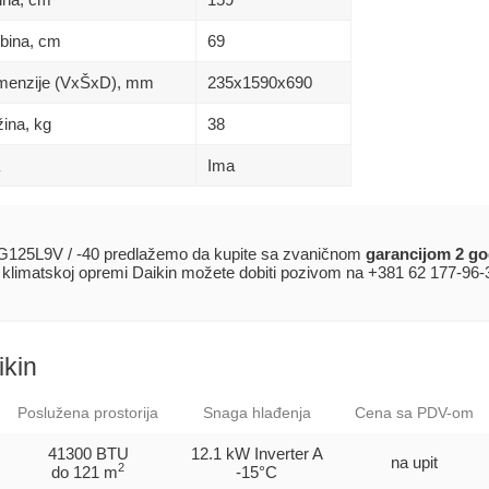
ubina, сm
69
Dimenzije (VxŠxD), mm
235х1590х690
žina, kg
38
Ima
125L9V / -40 predlažemo da kupite sa zvaničnom
garancijom 2 go
j klimatskoj opremi Daikin možete dobiti pozivom na +381 62 177-96-
ikin
Poslužena prostorija
Snaga hlađenja
Cena sa PDV-om
41300 BTU
12.1 kW Inverter
A
na upit
2
do 121 m
-15°C