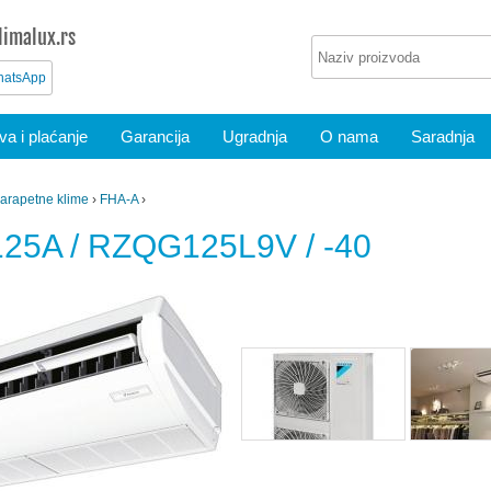
imalux.rs
atsApp
a i plaćanje
Garancija
Ugradnja
O nama
Saradnja
arapetne klime
›
FHA-A
›
125A / RZQG125L9V / -40