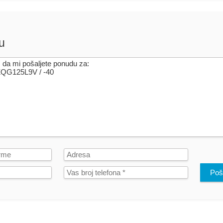
u
Poša