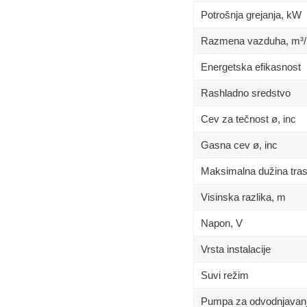
Potrošnja grejanja, kW
Razmena vazduha, m³/
Energetska efikasnost
Rashladno sredstvo
Cev za tečnost ø, inc
Gasna cev ø, inc
Maksimalna dužina tra
Visinska razlika, m
Napon, V
Vrsta instalacije
Suvi režim
Pumpa za odvodnjavan