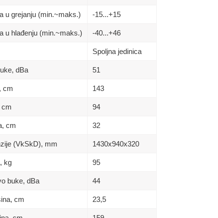
a u grejanju (min.~maks.)
-15...+15
a u hlađenju (min.~maks.)
-40...+46
Spoljna jedinica
buke, dBa
51
a, сm
143
, сm
94
na, сm
32
enzije (VkSkD), mm
1430x940x320
, kg
95
ivo buke, dBa
44
sina, сm
23,5
rina, сm
159