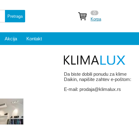
0
Pretraga
Korpa
Akcija
Kontakt
Da biste dobili ponudu za klime
Daikin, napišite zahtev e-poštom:
E-mail:
prodaja@klimalux.rs