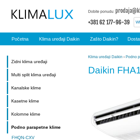
prodaja@kl
Dobite ponudu:
+381 62 177-96-39
Wh
Početna
Klima uređaji Daikin
Zašto Daikin?
Dostav
Klima uređaji Daikin
›
Podno p
Zidni klima uređaji
Daikin FHA
Multi split klima uređaji
Kanalske klime
Kasetne klime
Kolomne klime
Podno parapetne klime
FHQN-CXV