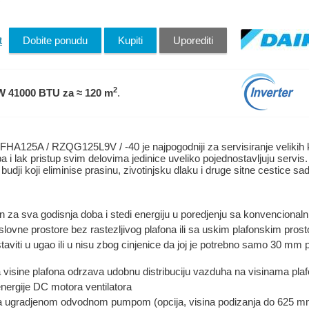
t
Dobite ponudu
Kupiti
Uporediti
2
W 41000 BTU
za ≈ 120 m
.
 FHA125A / RZQG125L9V / -40 je najpogodniji za servisiranje velikih 
 lak pristup svim delovima jedinice uveliko pojednostavljuju servis.
budji koji eliminise prasinu, zivotinjsku dlaku i druge sitne cestice 
an za sva godisnja doba i stedi energiju u poredjenju sa konvencional
slovne prostore bez rastezljivog plafona ili sa uskim plafonskim pros
aviti u ugao ili u nisu zbog cinjenice da joj je potrebno samo 30 mm
 visine plafona odrzava udobnu distribuciju vazduha na visinama pla
nergije DC motora ventilatora
 ugradjenom odvodnom pumpom (opcija, visina podizanja do 625 m