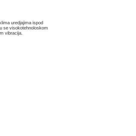
lima uredjajima ispod
kuju se visokotehnoloskom
 vibracija.