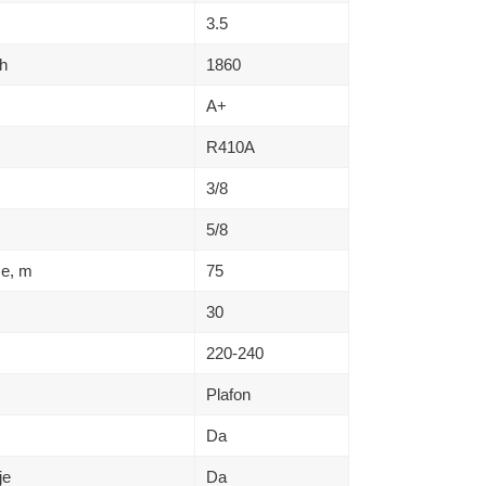
3.5
h
1860
A+
R410A
3/8
5/8
se, m
75
30
220-240
Plafon
Da
je
Da