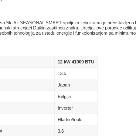
sa Ski Air SEASONAL SMART spoljnim jedinicama je predstavljena k
vrhunski strucnjaci Daikin zastitnog znaka. Uredjaji ove porodice odli
bnih tehnologija za ustedu energije i funkcionisanjem sa minimumom
12 kW 41000 BTU
13.5
Japan
Belgija
Inverter
Hladno/toplo
kW
3.6