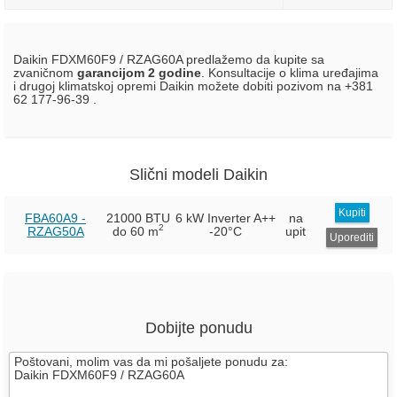
Daikin FDXM60F9 / RZAG60A predlažemo da kupite sa
zvaničnom
garancijom 2 godine
. Konsultacije o klima uređajima
i drugoj klimatskoj opremi Daikin možete dobiti pozivom na +381
62 177-96-39 .
Slični modeli Daikin
Kupiti
FBA60A9 -
21000 BTU
6 kW Inverter
A++
na
2
RZAG50A
do 60 m
-20°C
upit
Uporediti
Dobijte ponudu