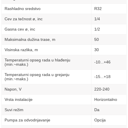
Rashladno sredstvo
R32
Cev za tečnost ø, inc
1/4
Gasna cev ø, inc
1/2
Maksimalna dužina trase, m
50
Visinska razlika, m
30
Temperaturni opseg rada u hlađenju
-10...+46
(min.~maks.)
Temperaturni opseg rada u grejanju
-15...+18
(min.~maks.)
Napon, V
220-240
Vrsta instalacije
Horizontalno
Suvi režim
Da
Pumpa za odvodnjavanje
Opcija