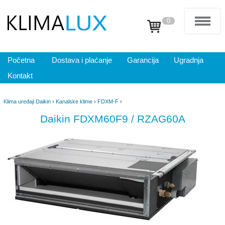
0
Početna
Dostava i plaćanje
Garancija
Ugradnja
Kontakt
Klima uređaji Daikin
›
Kanalske klime
›
FDXM-F
›
Daikin FDXM60F9 / RZAG60A