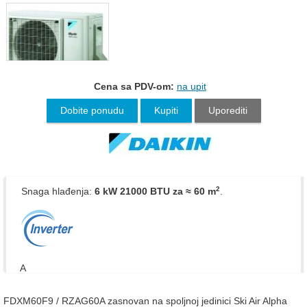
Cena sa PDV-om:
na upit
Dobite ponudu
Kupiti
Uporediti
2
Snaga hlađenja:
6 kW 21000 BTU
za ≈ 60 m
.
A
FDXM60F9 / RZAG60A zasnovan na spoljnoj jedinici Ski Air Alpha