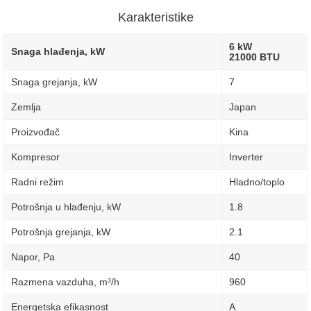
Karakteristike
6 kW
Snaga hlađenja, kW
21000 BTU
Snaga grejanja, kW
7
Zemlja
Japan
Proizvođač
Kina
Kompresor
Inverter
Radni režim
Hladno/toplo
Potrošnja u hlađenju, kW
1.8
Potrošnja grejanja, kW
2.1
Napor, Pa
40
Razmena vazduha, m³/h
960
Energetska efikasnost
A