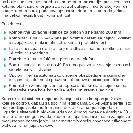
najbolje obezbedjuje potrebnu temperaturu prostorije, privlaceci malu
kolicinu elektricne energije za ovo. Zahvaljujuci inverterskoj kontroli
snage kompresora, podesavanje parametara i rezima rada jedinice
ima veliku fleksibilnost i konstantnost.
Posebnosti
Kompaktne ugradne jedinice za plafon visine samo 200 mm
Kombinacija sa Ski Air Alpha jedinicama garantuje najbolji kvalitet
u svojoj
klasi, maksimalnu efikasnost i produktivnost
Lako se uklapa u svaki enterijer: vidljive su samo resetke za
usis
i distribuciju vazduha
Potrebno je samo 240 mm prostora na plafonu
Spoljni staticki pritisak do 40 Pa omogucava koriscenje
vazdusnih
kanala razlicitih duzina
Opcioni filter za automatsko ciscenje obezbedjuje maksimalnu
efikasnost, udobnost i pouzdanost redovnim ciscenjem
filtera
Komplet za zoniranje vam omogucava da kreirate pojedinacne
klimatske
zone koje kontrolise jedna unutrasnja jedinica
Kanalski split sistemi imaju unutrasnje jedinice kompanije Daikin
,
koje
se dobro uklapaju sa spoljnim jedinicama Ski Air Alpha serije, sto
obezbedjuje visoke performanse bez obzira na godisnje doba.
Ugradnja sistemskih blokova jedan od drugog moze da dostigne 50
m, sto vam omogucava da izaberete najoptimalnije mesto za njihovo
medjusobno postavljanje. Implementacija opcija povecava efikasnost
blokova i smanjuje troskove.