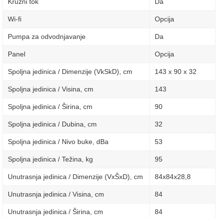
Kruzni tok
Da
Wi-fi
Opcija
Pumpa za odvodnjavanje
Da
Panel
Opcija
Spoljna jedinica / Dimenzije (VkSkD), сm
143 x 90 x 32
Spoljna jedinica / Visina, сm
143
Spoljna jedinica / Širina, сm
90
Spoljna jedinica / Dubina, сm
32
Spoljna jedinica / Nivo buke, dBa
53
Spoljna jedinica / Težina, kg
95
Unutrasnja jedinica / Dimenzije (VxŠxD), сm
84х84х28,8
Unutrasnja jedinica / Visina, сm
84
Unutrasnja jedinica / Širina, сm
84