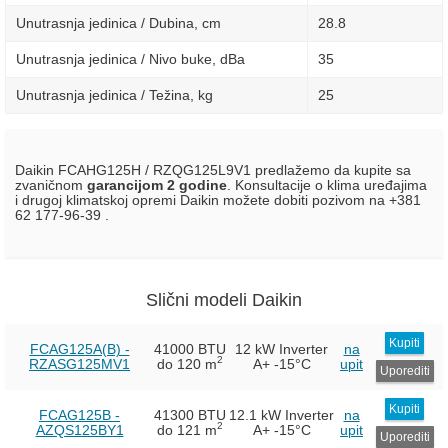
Unutrasnja jedinica / Dubina, сm
28.8
Unutrasnja jedinica / Nivo buke, dBa
35
Unutrasnja jedinica / Težina, kg
25
Daikin FCAHG125H / RZQG125L9V1 predlažemo da kupite sa
zvaničnom
garancijom 2 godine
. Konsultacije o klima uređajima
i drugoj klimatskoj opremi Daikin možete dobiti pozivom na +381
62 177-96-39 .
Slični modeli Daikin
Kupiti
FCAG125A(B) -
41000 BTU
12 kW Inverter
na
2
RZASG125MV1
do 120 m
A+
-15°C
upit
Uporediti
Kupiti
FCAG125B -
41300 BTU
12.1 kW Inverter
na
2
AZQS125BY1
do 121 m
A+
-15°C
upit
Uporediti