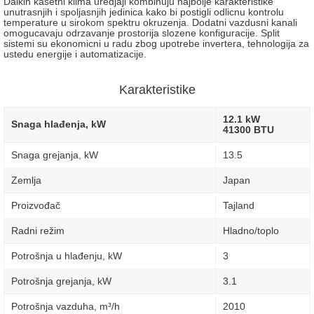
Daikin
kasetni klima uredjaji
kombinuju najbolje karakteristike
unutrasnjih i spoljasnjih jedinica kako bi postigli odlicnu kontrolu
temperature u sirokom spektru okruzenja. Dodatni vazdusni kanali
omogucavaju odrzavanje prostorija slozene konfiguracije. Split
sistemi su ekonomicni u radu zbog upotrebe invertera, tehnologija za
ustedu energije i automatizacije.
Karakteristike
12.1 kW
Snaga hlađenja, kW
41300 BTU
Snaga grejanja, kW
13.5
Zemlja
Japan
Proizvođač
Tajland
Radni režim
Hladno/toplo
Potrošnja u hlađenju, kW
3
Potrošnja grejanja, kW
3.1
Potrošnja vazduha, m³/h
2010