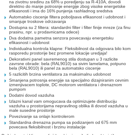
na zivotnu sredinu za 68% u poredjenju sa R-410A, dovodi
direktno do manje potrosnje energije zbog visoke energetske
efikasnosti i ima do 16% punjenja rashladnog sredstva
Automatsko ciscenje filtera poboljsava efikasnost i udobnost i
smanjuje troskove odrzavanja
Dostupna su 2 filtera: standardni filter i filter finije mreze (za finu
prasinu, npr. u prodavnicama odece)
Dva dodatna pametna senzora povecavaju energetsku
efikasnost i udobnost
Individualna kontrola klapne: Fleksibilnost da odgovara bilo kom
rasporedu prostorije bez promene lokacije uredjaja!
Dekorativni panel savremenog stila dostupan u 3 razlicite
zavrsne obrade: bela (RAL9010) sa sivim lamelama, potpuno
bela (RAL9010) ili panel za automatsko ciscenje
5 razlicitih brzina ventilatora za maksimalnu udobnost
Smanjena potrosnja energije sa specijalno dizajniranim cevnim
izmenjivacem toplote, DC motorom ventilatora i drenaznom
pumpom
Dodatni dovod vazduha
Izlazni kanal vam omogucava da optimizujete distribuciju
vazduha u prostorijama nepravilnog oblika ili dovod vazduha u
male susedne prostorije
Povezivanje sa onlajn kontrolerom
Standardna drenazna pumpa sa podizanjem od 675 mm
povecava fleksibilnost i brzinu instalacije