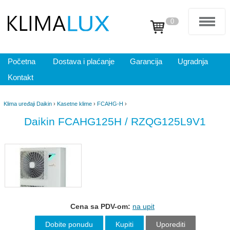
0
Početna
Dostava i plaćanje
Garancija
Ugradnja
Kontakt
Klima uređaji Daikin
›
Kasetne klime
›
FCAHG-H
›
Daikin FCAHG125H / RZQG125L9V1
Cena sa PDV-om:
na upit
Dobite ponudu
Kupiti
Uporediti