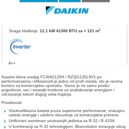
2
Snaga hlađenja:
12.1 kW 41300 BTU
za ≈ 121 m
.
A++
Kasetni klima uredjaj FCAHG125H / RZQG125L9V1
po
performansama i efikasnosti je jedno od prvih mesta, sto je veoma
korisno za komercijalnu upotrebu. Vazno je ne samo postici
pogodnost, vec i smanjiti troskove za snabdevanje energijom i
odrzavanje tokom dugog veka trajanja.
Posebnosti
Visokoefikasna kaseta pruza superiorne performanse, znacajnu
ustedu energije i udobno okruzenje za komercijalne primene
Unificirani asortiman unutrasnjih jedinica za R-32 i R-410A
U kombinaciji sa R-32 tehnologijom, Bluevolution smanjuje uticaj