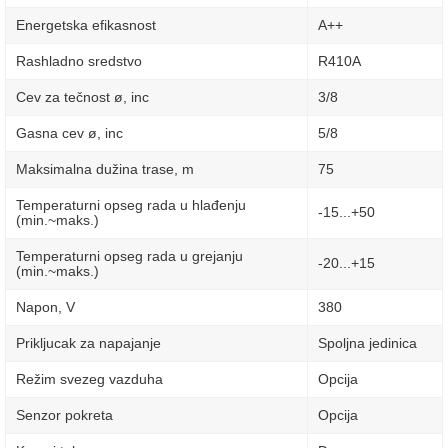
Energetska efikasnost
A++
Rashladno sredstvo
R410A
Cev za tečnost ø, inc
3/8
Gasna cev ø, inc
5/8
Maksimalna dužina trase, m
75
Temperaturni opseg rada u hlađenju
-15...+50
(min.~maks.)
Temperaturni opseg rada u grejanju
-20...+15
(min.~maks.)
Napon, V
380
Prikljucak za napajanje
Spoljna jedinica
Režim svezeg vazduha
Opcija
Senzor pokreta
Opcija