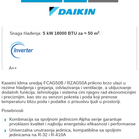
2
Snaga hlađenja:
5 kW 18000 BTU
za ≈ 50 m
.
A++
Kasetni klima uredjaj FCAG50B / RZAG50A prilicno brzo ulazi u
rezime hladjenja i grejanja, odvlazivanja i ventilacije, a ukljucivanje
dodatnih funkcija, tehnologija i sistema cini njegov rad ekonomicnijim
i preciznijim, kao sto su senzori pokreta i poda koji prenose
temperaturu blizu poda i podatke o prisustvu ljudi u prostoriji.
Posebnosti
Kombinacija sa spoljnom jedinicom Alpha serije garantuje
prvoklasni
kvalitet i najbolju energetsku efikasnost i
performanse
Univerzalna unutrasnja jedinica, kompatibilna sa spoljnim
jedinicama na R-32 i R-410A