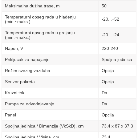
Maksimalna dužina trase, m
50
Temperaturni opseg rada u hlađenju
-20...+52
(min.~maks.)
Temperaturni opseg rada u grejanju
-20...+24
(min.~maks.)
Napon, V
220-240
Prikljucak za napajanje
Spoljna jedinica
Režim svezeg vazduha
Opcija
Senzor pokreta
Opcija
Kruzni tok
Da
Pumpa za odvodnjavanje
Da
Panel
Opcija
Spoljna jedinica / Dimenzije (VkSkD), сm
73.4 x 87 x 37.3
Spoljna jedinica / Visina, сm
73.4