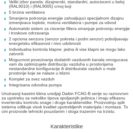
Veliki izbor panela: dizajnerski, standardni, autocisceni u beloj
(RAL9010) i (RAL9005)
crnoj boji
5 brzina ventilatora
Smanjena potrosnja energije zahvaljujuci specijalnom dizajnu
izmenjivaca toplote, motora ventilatora i pumpe za odvod
Automatski sistem za ciscenje filtera smanjuje
potrosnju energije
i troskove odrzavanja
2 opciona senzora (senzor pokreta i podni senzor)
poboljsavaju
energetsku efikasnost i nivo udobnosti
Individualna kontrola klapne: jedna ili vise klapni se mogu lako
zatvoriti
Mogucnost povezivanja dodatnih vazdusnih kanala omogucava
vam
da optimizujete distribuciju vazduha u prostorijama
nestandardne
konfiguracije ili distribuirate vazduh u male
prostorije
koje se nalaze u blizini
Komplet za svez vazduh
Integrisana odvodna pumpa
Unutrasnji kasetni klima uredjaji Daikin FCAG-B serije su raznovrsni
za upotrebu sa nekoliko tipova spoljasnjih jedinica i imaju efikasnu
invertersku kontrolu snage i druge karakteristike. Proizvodnju split
sistema odlikuje visok kvalitet upotrebljenih materijala i montaze. To
cini proizvode tehnicki pouzdanim i stoga trazenim na trzistu.
Karakteristike