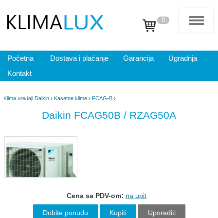
0
Početna
Dostava i plaćanje
Garancija
Ugradnja
Kontakt
Klima uređaji Daikin
›
Kasetne klime
›
FCAG-B
›
Daikin FCAG50B / RZAG50A
Cena sa PDV-om:
na upit
Dobite ponudu
Kupiti
Uporediti