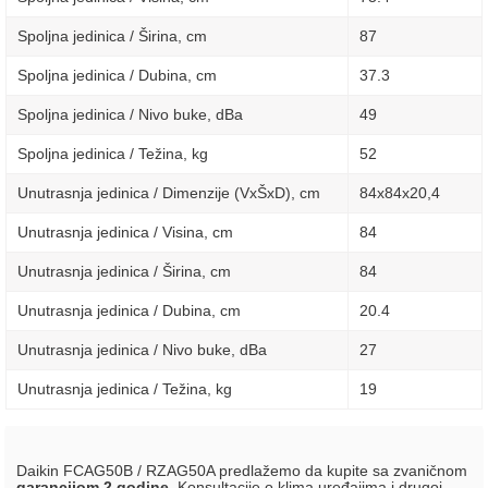
Spoljna jedinica / Širina, сm
87
Spoljna jedinica / Dubina, сm
37.3
Spoljna jedinica / Nivo buke, dBa
49
Spoljna jedinica / Težina, kg
52
Unutrasnja jedinica / Dimenzije (VxŠxD), сm
84x84х20,4
Unutrasnja jedinica / Visina, сm
84
Unutrasnja jedinica / Širina, сm
84
Unutrasnja jedinica / Dubina, сm
20.4
Unutrasnja jedinica / Nivo buke, dBa
27
Unutrasnja jedinica / Težina, kg
19
Daikin FCAG50B / RZAG50A predlažemo da kupite sa zvaničnom
garancijom 2 godine
. Konsultacije o klima uređajima i drugoj