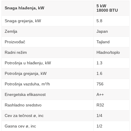
5 kW
Snaga hlađenja, kW
18000 BTU
Snaga grejanja, kW
5.8
Zemlja
Japan
Proizvođač
Tajland
Radni režim
Hladno/toplo
Potrošnja u hlađenju, kW
1.3
Potrošnja grejanja, kW
1.6
Potrošnja vazduha, m³/h
756
Energetska efikasnost
A++
Rashladno sredstvo
R32
Cev za tečnost ø, inc
1/4
Gasna cev ø, inc
1/2