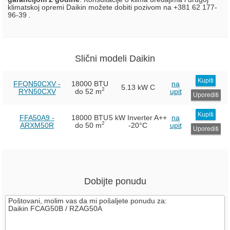
klimatskoj opremi Daikin možete dobiti pozivom na +381 62 177-
96-39 .
Slični modeli Daikin
Kupiti
FFQN50CXV -
18000 BTU
na
5.13 kW
C
2
RYN50CXV
do 52 m
upit
Uporediti
Kupiti
FFA50A9 -
18000 BTU
5 kW Inverter
A++
na
2
ARXM50R
do 50 m
-20°C
upit
Uporediti
Dobijte ponudu