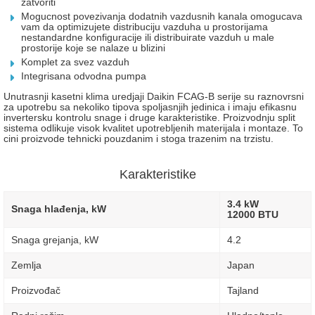
zatvoriti
Mogucnost povezivanja dodatnih vazdusnih kanala omogucava
vam
da optimizujete distribuciju vazduha u prostorijama
nestandardne
konfiguracije ili distribuirate vazduh u male
prostorije
koje se nalaze u blizini
Komplet za svez vazduh
Integrisana odvodna pumpa
Unutrasnji kasetni klima uredjaji Daikin FCAG-B serije su raznovrsni
za upotrebu sa nekoliko tipova spoljasnjih jedinica i imaju efikasnu
invertersku kontrolu snage i druge karakteristike. Proizvodnju split
sistema odlikuje visok kvalitet upotrebljenih materijala i montaze. To
cini proizvode tehnicki pouzdanim i stoga trazenim na trzistu.
Karakteristike
3.4 kW
Snaga hlađenja, kW
12000 BTU
Snaga grejanja, kW
4.2
Zemlja
Japan
Proizvođač
Tajland