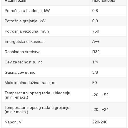
Radni režim
Hladno/toplo
Potrošnja u hlađenju, kW
0.8
Potrošnja grejanja, kW
0.9
Potrošnja vazduha, m³/h
750
Energetska efikasnost
A++
Rashladno sredstvo
R32
Cev za tečnost ø, inc
1/4
Gasna cev ø, inc
3/8
Maksimalna dužina trase, m
50
Temperaturni opseg rada u hlađenju
-20...+52
(min.~maks.)
Temperaturni opseg rada u grejanju
-20...+24
(min.~maks.)
Napon, V
220-240