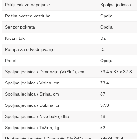
Prikljucak za napajanje
Spoljna jedinica
Režim svezeg vazduha
Opcija
Senzor pokreta
Opcija
Kruzni tok
Da
Pumpa za odvodnjavanje
Da
Panel
Opcija
Spoljna jedinica / Dimenzije (VkSkD), сm
73.4 x 87 x 37.3
Spoljna jedinica / Visina, сm
73.4
Spoljna jedinica / Širina, сm
87
Spoljna jedinica / Dubina, сm
37.3
Spoljna jedinica / Nivo buke, dBa
48
Spoljna jedinica / Težina, kg
52
Unutrasnja jedinica / Dimenzije (VxŠxD), сm
84x84х20,4