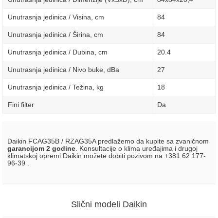
Unutrasnja jedinica / Visina, сm
84
Unutrasnja jedinica / Širina, сm
84
Unutrasnja jedinica / Dubina, сm
20.4
Unutrasnja jedinica / Nivo buke, dBa
27
Unutrasnja jedinica / Težina, kg
18
Fini filter
Da
Daikin FCAG35B / RZAG35A predlažemo da kupite sa zvaničnom
garancijom 2 godine
. Konsultacije o klima uređajima i drugoj
klimatskoj opremi Daikin možete dobiti pozivom na +381 62 177-
96-39 .
Slični modeli Daikin