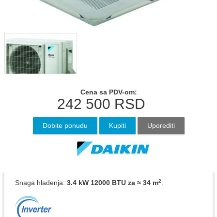
Cena sa PDV-om:
242 500
RSD
Dobite ponudu
Kupiti
Uporediti
2
Snaga hlađenja:
3.4 kW 12000 BTU
za ≈ 34 m
.