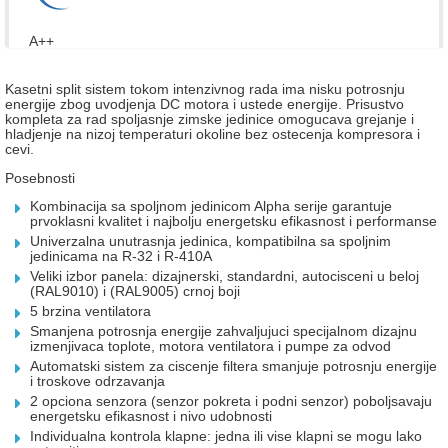
A++
Kasetni split sistem tokom intenzivnog rada ima nisku potrosnju
energije zbog uvodjenja DC motora i ustede energije. Prisustvo
kompleta za rad spoljasnje zimske jedinice omogucava grejanje i
hladjenje na nizoj temperaturi okoline bez ostecenja kompresora i
cevi.
Posebnosti
Kombinacija sa spoljnom jedinicom Alpha serije garantuje
prvoklasni
kvalitet i najbolju energetsku efikasnost i
performanse
Univerzalna unutrasnja jedinica, kompatibilna sa spoljnim
jedinicama na R-32 i R-410A
Veliki izbor panela: dizajnerski, standardni, autocisceni u beloj
(RAL9010) i (RAL9005)
crnoj boji
5 brzina ventilatora
Smanjena potrosnja energije zahvaljujuci specijalnom dizajnu
izmenjivaca toplote, motora ventilatora i pumpe za odvod
Automatski sistem za ciscenje filtera smanjuje
potrosnju energije
i troskove odrzavanja
2 opciona senzora (senzor pokreta i podni senzor)
poboljsavaju
energetsku efikasnost i nivo udobnosti
Individualna kontrola klapne: jedna ili vise klapni se mogu lako