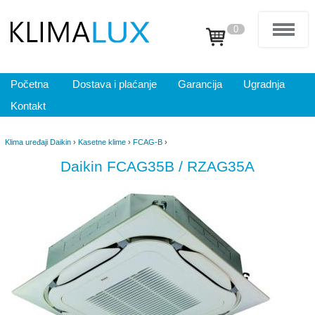
0
Početna
Dostava i plaćanje
Garancija
Ugradnja
Kontakt
Klima uređaji Daikin
›
Kasetne klime
›
FCAG-B
›
Daikin FCAG35B / RZAG35A