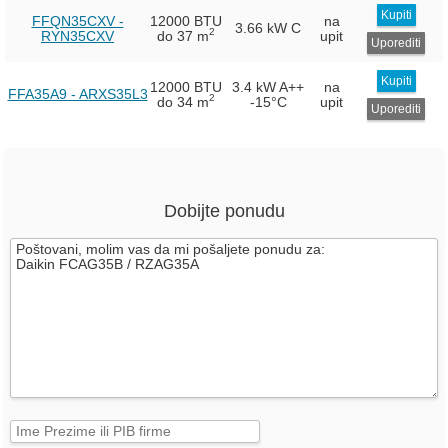
Kupiti
FFQN35CXV -
12000 BTU
na
3.66 kW
C
2
RYN35CXV
do 37 m
upit
Uporediti
Kupiti
12000 BTU
3.4 kW
A++
na
FFA35A9 - ARXS35L3
2
do 34 m
-15°C
upit
Uporediti
Dobijte ponudu