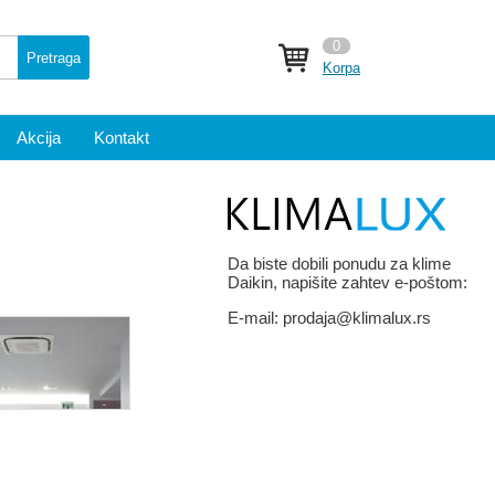
0
Pretraga
Korpa
Akcija
Kontakt
Da biste dobili ponudu za klime
Daikin, napišite zahtev e-poštom:
E-mail:
prodaja@klimalux.rs