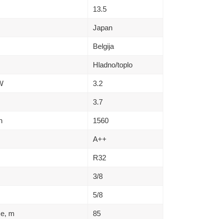
13.5
Japan
Belgija
Hladno/toplo
kW
3.2
3.7
h
1560
A++
R32
3/8
5/8
se, m
85