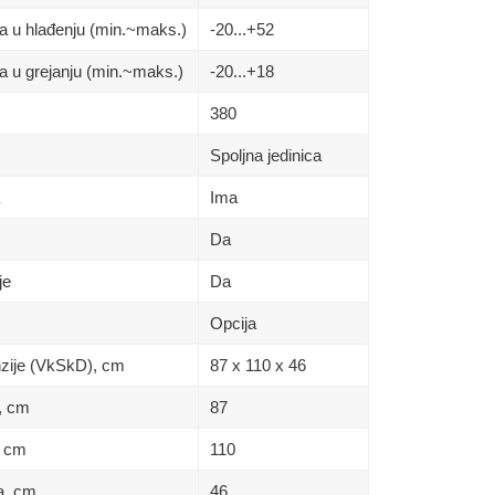
a u hlađenju (min.~maks.)
-20...+52
a u grejanju (min.~maks.)
-20...+18
380
Spoljna jedinica
Ima
Da
je
Da
Opcija
nzije (VkSkD), сm
87 x 110 x 46
a, сm
87
, сm
110
na, сm
46