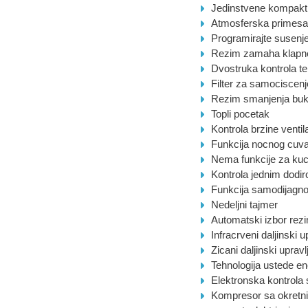
Jedinstvene kompaktne
Atmosferska primes
Programirajte susenj
Rezim zamaha klapn
Dvostruka kontrola t
Filter za samociscenj
Rezim smanjenja buke
Topli pocetak
Kontrola brzine ventil
Funkcija nocnog cuva
Nema funkcije za ku
Kontrola jednim dodi
Funkcija samodijagn
Nedeljni tajmer
Automatski izbor rez
Infracrveni daljinski u
Zicani daljinski upravl
Tehnologija ustede en
Elektronska kontrola
Kompresor sa okretn