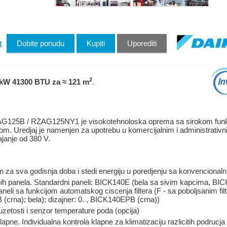
t
Dobite ponudu
Kupiti
Uporediti
2
 kW 41300 BTU
za ≈ 121 m
.
CAG125B / RZAG125NY1 je visokotehnoloska oprema sa sirokom funk
. Uredjaj je namenjen za upotrebu u komercijalnim i administrativni
ajanje od 380 V.
an za sva godisnja doba i stedi energiju u poredjenju sa konvencional
nih panela. Standardni paneli: BICK140E (bela sa sivim kapcima, BI
eli sa funkcijom automatskog ciscenja filtera (F - sa poboljsanim 
crna); bela); dizajner: 0. , BICK140EPB (crna))
uzetosti i senzor temperature poda (opcija)
pne. Individualna kontrola klapne za klimatizaciju razlicitih podrucja