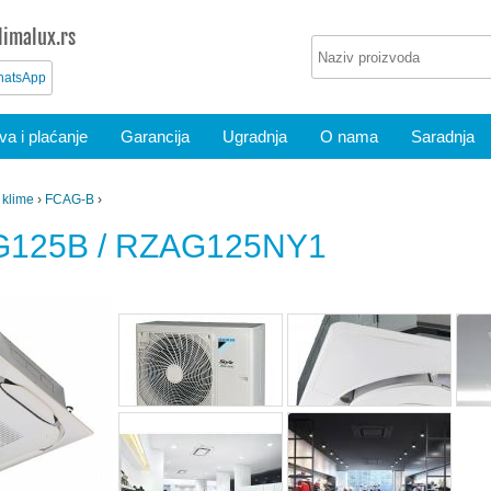
imalux.rs
atsApp
a i plaćanje
Garancija
Ugradnja
O nama
Saradnja
 klime
›
FCAG-B
›
G125B / RZAG125NY1