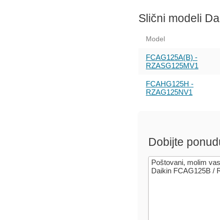
Slični modeli Da
Model
FCAG125A(B) -
RZASG125MV1
FCAHG125H -
RZAG125NV1
Dobijte ponud