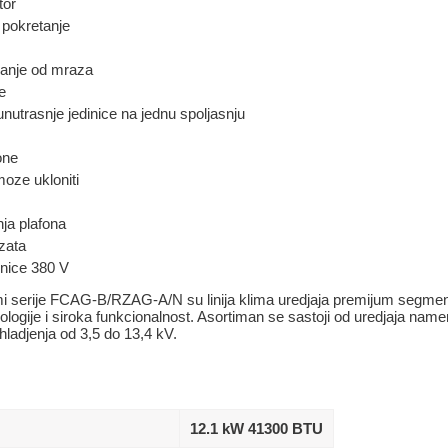
tor
pokretanje
anje od mraza
e
 unutrasnje jedinice na jednu spoljasnju
one
moze ukloniti
ja plafona
zata
inice 380 V
emi serije FCAG-B/RZAG-A/N su linija klima uredjaja premijum segmen
ologije i siroka funkcionalnost. Asortiman se sastoji od uredjaja nam
ladjenja od 3,5 do 13,4 kV.
12.1 kW 41300 BTU