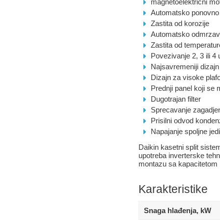
magnetoelektricni mo
Automatsko ponovno 
Zastita od korozije
Automatsko odmrzav
Zastita od temperatur
Povezivanje 2, 3 ili 4
Najsavremeniji dizajn
Dizajn za visoke plaf
Prednji panel koji se 
Dugotrajan filter
Sprecavanje zagadjen
Prisilni odvod konden
Napajanje spoljne jed
Daikin kasetni split sist
upotreba inverterske tehn
montazu sa kapacitetom h
Karakteristike
Snaga hlađenja, kW