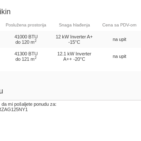
ikin
Poslužena prostorija
Snaga hlađenja
Cena sa PDV-om
41000 BTU
12 kW Inverter
A+
na upit
2
do 120 m
-15°C
41300 BTU
12.1 kW Inverter
na upit
2
do 121 m
A++
-20°C
u