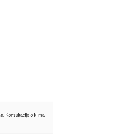
ne
. Konsultacije o klima