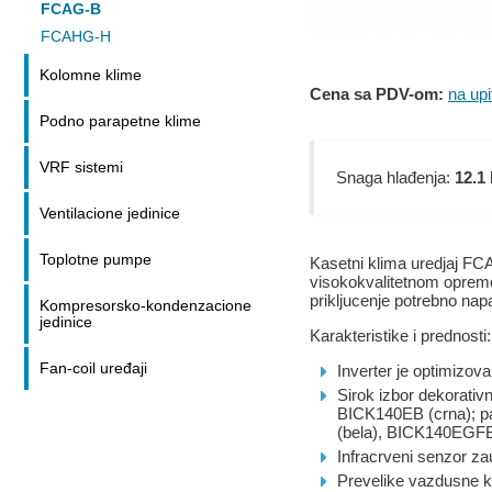
FCAG-B
FCAHG-H
Kolomne klime
Cena sa PDV-om:
na upi
Podno parapetne klime
VRF sistemi
Snaga hlađenja:
12.1
Ventilacione jedinice
Toplotne pumpe
Kasetni klima uredjaj F
visokokvalitetnom opremom
prikljucenje potrebno nap
Kompresorsko-kondenzacione
jedinice
Karakteristike i prednosti:
Fan-coil uređaji
Inverter je optimizov
Sirok izbor dekorativ
BICK140EB (crna); pan
(bela), BICK140EGFB (
Infracrveni senzor za
Prevelike vazdusne kla