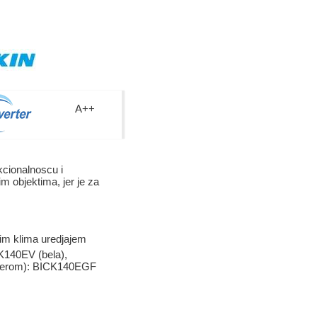
A++
cionalnoscu i
m objektima, jer je za
nim klima uredjajem
CK140EV (bela),
filterom): BICK140EGF