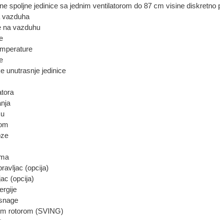
 spoljne jedinice sa jednim ventilatorom do 87 cm visine diskretno 
a vazduha
e na vazduhu
e
emperature
e
 unutrasnje jedinice
atora
nja
cu
rom
oze
ima
pravljac (opcija)
jac (opcija)
ergije
 snage
im rotorom (SVING)