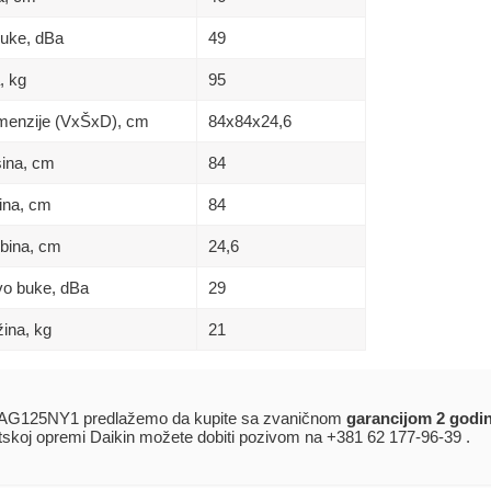
buke, dBa
49
, kg
95
Dimenzije (VxŠxD), сm
84x84х24,6
sina, сm
84
rina, сm
84
ubina, сm
24,6
ivo buke, dBa
29
žina, kg
21
AG125NY1 predlažemo da kupite sa zvaničnom
garancijom 2 godi
atskoj opremi Daikin možete dobiti pozivom na +381 62 177-96-39 .