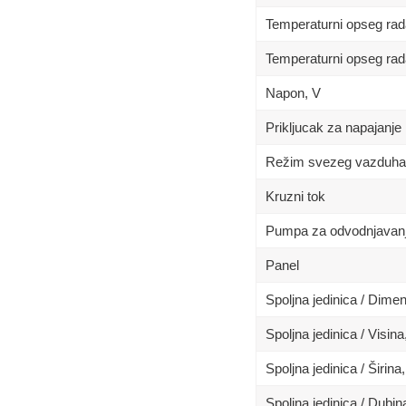
Temperaturni opseg rad
Temperaturni opseg rad
Napon, V
Prikljucak za napajanje
Režim svezeg vazduha
Kruzni tok
Pumpa za odvodnjavan
Panel
Spoljna jedinica / Dime
Spoljna jedinica / Visin
Spoljna jedinica / Širina
Spoljna jedinica / Dubi