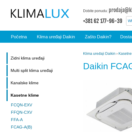
prodaja@kl
Dobite ponudu:
+381 62 177-96-39
Wh
Početna
Klima uređaji Daikin
Zašto Daikin?
Dostav
Klima uređaji Daikin
›
Kasetne
Zidni klima uređaji
Daikin FCA
Multi split klima uređaji
Kanalske klime
Kasetne klime
FCQN-EXV
FFQN-CXV
FFA-A
FCAG-A(B)