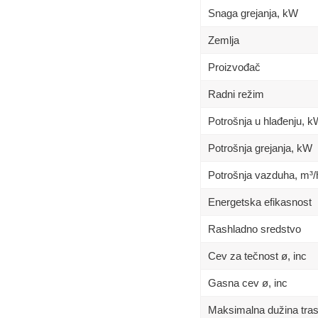
Snaga grejanja, kW
Zemlja
Proizvođač
Radni režim
Potrošnja u hlađenju, 
Potrošnja grejanja, kW
Potrošnja vazduha, m³/
Energetska efikasnost
Rashladno sredstvo
Cev za tečnost ø, inc
Gasna cev ø, inc
Maksimalna dužina tra