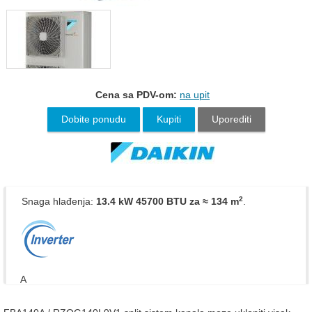
Cena sa PDV-om:
na upit
Dobite ponudu
Kupiti
Uporediti
2
Snaga hlađenja:
13.4 kW 45700 BTU
za ≈ 134 m
.
A