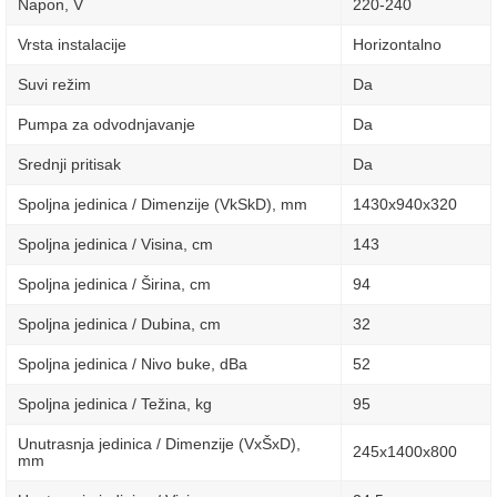
Napon, V
220-240
Vrsta instalacije
Horizontalno
Suvi režim
Da
Pumpa za odvodnjavanje
Da
Srednji pritisak
Da
Spoljna jedinica / Dimenzije (VkSkD), mm
1430x940x320
Spoljna jedinica / Visina, сm
143
Spoljna jedinica / Širina, сm
94
Spoljna jedinica / Dubina, сm
32
Spoljna jedinica / Nivo buke, dBa
52
Spoljna jedinica / Težina, kg
95
Unutrasnja jedinica / Dimenzije (VxŠxD),
245x1400x800
mm