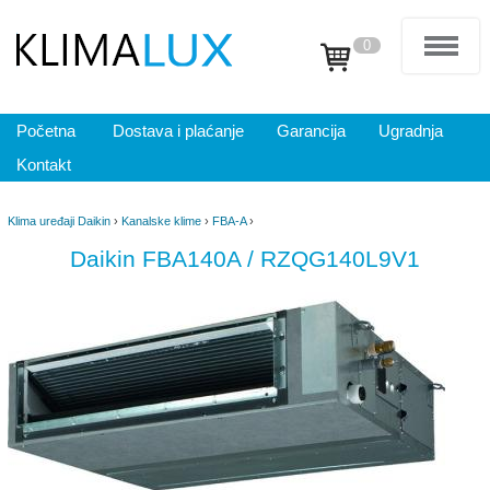
0
Početna
Dostava i plaćanje
Garancija
Ugradnja
Kontakt
Klima uređaji Daikin
›
Kanalske klime
›
FBA-A
›
Daikin FBA140A / RZQG140L9V1