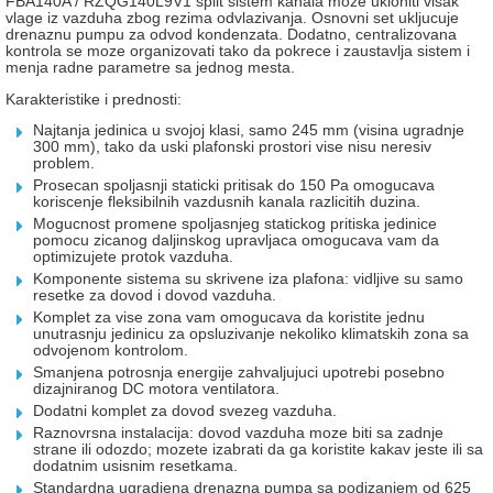
FBA140A / RZQG140L9V1 split sistem kanala moze ukloniti visak
vlage iz vazduha zbog rezima odvlazivanja. Osnovni set ukljucuje
drenaznu pumpu za odvod kondenzata. Dodatno, centralizovana
kontrola se moze organizovati tako da pokrece i zaustavlja sistem i
menja radne parametre sa jednog mesta.
Karakteristike i prednosti:
Najtanja jedinica u svojoj klasi, samo 245 mm (visina ugradnje
300 mm), tako da uski plafonski prostori vise nisu neresiv
problem.
Prosecan spoljasnji staticki pritisak do 150 Pa omogucava
koriscenje fleksibilnih vazdusnih kanala razlicitih duzina.
Mogucnost promene spoljasnjeg statickog pritiska jedinice
pomocu zicanog daljinskog upravljaca omogucava vam da
optimizujete protok vazduha.
Komponente sistema su skrivene iza plafona: vidljive su samo
resetke za dovod i dovod vazduha.
Komplet za vise zona vam omogucava da koristite jednu
unutrasnju jedinicu za opsluzivanje nekoliko klimatskih zona sa
odvojenom kontrolom.
Smanjena potrosnja energije zahvaljujuci upotrebi posebno
dizajniranog DC motora ventilatora.
Dodatni komplet za dovod svezeg vazduha.
Raznovrsna instalacija: dovod vazduha moze biti sa zadnje
strane ili odozdo; mozete izabrati da ga koristite kakav jeste ili sa
dodatnim usisnim resetkama.
Standardna ugradjena drenazna pumpa sa podizanjem od 625