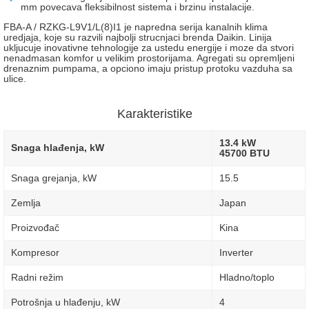
mm povecava fleksibilnost sistema i brzinu instalacije.
FBA-A / RZKG-L9V1/L(8)I1 je napredna serija kanalnih klima
uredjaja, koje su razvili najbolji strucnjaci brenda Daikin. Linija
ukljucuje inovativne tehnologije za ustedu energije i moze da stvori
nenadmasan komfor u velikim prostorijama. Agregati su opremljeni
drenaznim pumpama, a opciono imaju pristup protoku vazduha sa
ulice.
Karakteristike
13.4 kW
Snaga hlađenja, kW
45700 BTU
Snaga grejanja, kW
15.5
Zemlja
Japan
Proizvođač
Kina
Kompresor
Inverter
Radni režim
Hladno/toplo
Potrošnja u hlađenju, kW
4