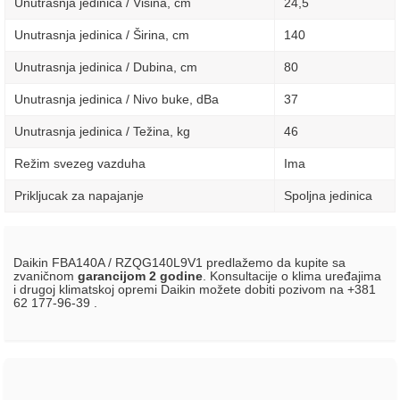
Unutrasnja jedinica / Visina, сm
24,5
Unutrasnja jedinica / Širina, сm
140
Unutrasnja jedinica / Dubina, сm
80
Unutrasnja jedinica / Nivo buke, dBa
37
Unutrasnja jedinica / Težina, kg
46
Režim svezeg vazduha
Ima
Prikljucak za napajanje
Spoljna jedinica
Daikin FBA140A / RZQG140L9V1 predlažemo da kupite sa
zvaničnom
garancijom 2 godine
. Konsultacije o klima uređajima
i drugoj klimatskoj opremi Daikin možete dobiti pozivom na +381
62 177-96-39 .