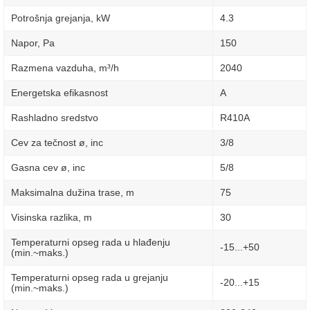
Potrošnja grejanja, kW
4.3
Napor, Pa
150
Razmena vazduha, m³/h
2040
Energetska efikasnost
A
Rashladno sredstvo
R410A
Cev za tečnost ø, inc
3/8
Gasna cev ø, inc
5/8
Maksimalna dužina trase, m
75
Visinska razlika, m
30
Temperaturni opseg rada u hlađenju
-15...+50
(min.~maks.)
Temperaturni opseg rada u grejanju
-20...+15
(min.~maks.)