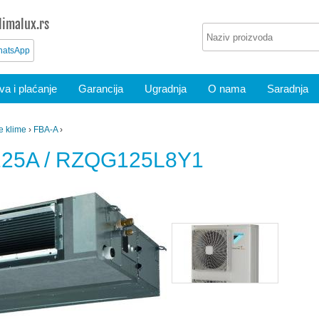
imalux.rs
atsApp
a i plaćanje
Garancija
Ugradnja
O nama
Saradnja
e klime
›
FBA-A
›
125A / RZQG125L8Y1