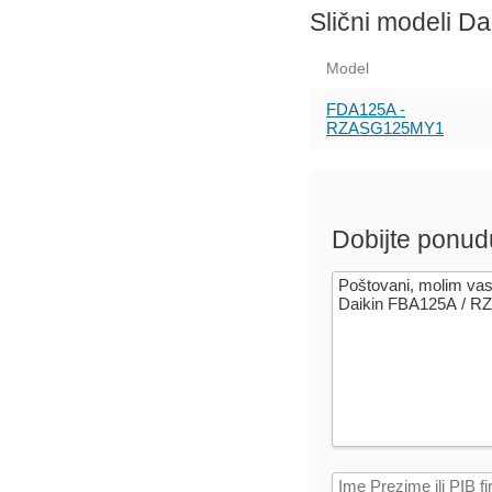
Slični modeli Da
Model
FDA125A -
RZASG125MY1
Dobijte ponud