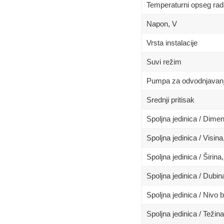
Temperaturni opseg rad
Napon, V
Vrsta instalacije
Suvi režim
Pumpa za odvodnjavan
Srednji pritisak
Spoljna jedinica / Dim
Spoljna jedinica / Visin
Spoljna jedinica / Širina
Spoljna jedinica / Dubi
Spoljna jedinica / Nivo 
Spoljna jedinica / Težina