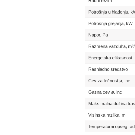
Radni režim
Potrošnja u hlađenju, 
Potrošnja grejanja, kW
Napor, Pa
Razmena vazduha, m³/
Energetska efikasnost
Rashladno sredstvo
Cev za tečnost ø, inc
Gasna cev ø, inc
Maksimalna dužina tra
Visinska razlika, m
Temperaturni opseg rad