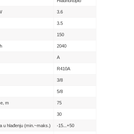
Hladno/toplo
kW
3.6
3.5
150
h
2040
A
R410A
3/8
5/8
se, m
75
30
a u hlađenju (min.~maks.)
-15...+50