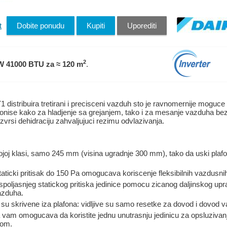
t
Dobite ponudu
Kupiti
Uporediti
2
W 41000 BTU
za ≈ 120 m
.
stribuira tretirani i precisceni vazduh sto je ravnomernije moguce 
kcionise kako za hladjenje sa grejanjem, tako i za mesanje vazduha b
vrsi dehidraciju zahvaljujuci rezimu odvlazivanja.
vojoj klasi, samo 245 mm (visina ugradnje 300 mm), tako da uski plafon
aticki pritisak do 150 Pa omogucava koriscenje fleksibilnih vazdusnih 
oljasnjeg statickog pritiska jedinice pomocu zicanog daljinskog u
azduha.
u skrivene iza plafona: vidljive su samo resetke za dovod i dovod 
vam omogucava da koristite jednu unutrasnju jedinicu za opsluzivanj
lom.