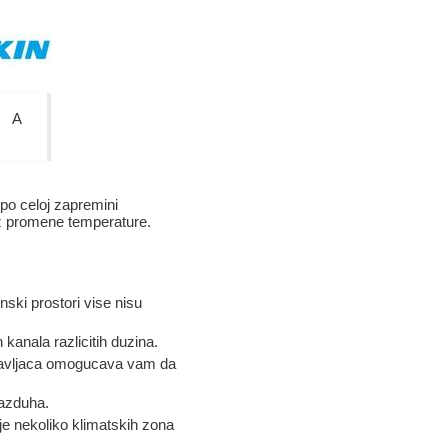
A
po celoj zapremini
ez promene temperature.
ski prostori vise nisu
kanala razlicitih duzina.
pravljaca omogucava vam da
vazduha.
e nekoliko klimatskih zona