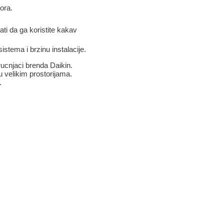
ora.
ti da ga koristite kakav
tema i brzinu instalacije.
rucnjaci brenda Daikin.
u velikim prostorijama.
.