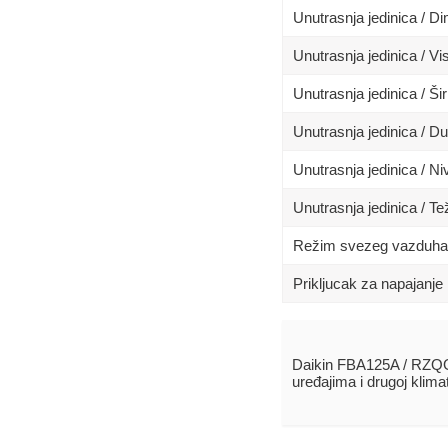
Unutrasnja jedinica / 
Unutrasnja jedinica / Vi
Unutrasnja jedinica / Ši
Unutrasnja jedinica / D
Unutrasnja jedinica / N
Unutrasnja jedinica / Te
Režim svezeg vazduha
Prikljucak za napajanje
Daikin FBA125A / RZQ
uređajima i drugoj klim