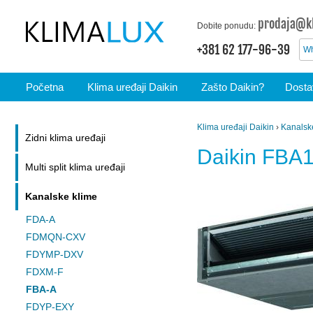
prodaja@kl
Dobite ponudu:
+381 62 177-96-39
Wh
Početna
Klima uređaji Daikin
Zašto Daikin?
Dostav
Klima uređaji Daikin
›
Kanalsk
Zidni klima uređaji
Daikin FBA
Multi split klima uređaji
Kanalske klime
FDA-A
FDMQN-CXV
FDYMP-DXV
FDXM-F
FBA-A
FDYP-EXY