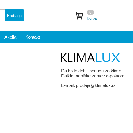
0
Pretraga
Korpa
Akcija
Kontakt
Da biste dobili ponudu za klime
Daikin, napišite zahtev e-poštom:
E-mail:
prodaja@klimalux.rs