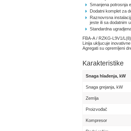
Smanjena potrosnja en
Dodatni komplet za 
Raznovrsna instalacij
jeste ili sa dodatnim
Standardna ugradjena
FBA-A / RZKG-L9V1/L(8)I1 j
Linija ukljucuje inovativ
Agregati su opremljeni d
Karakteristike
Snaga hlađenja, kW
Snaga grejanja, kW
Zemlja
Proizvođač
Kompresor