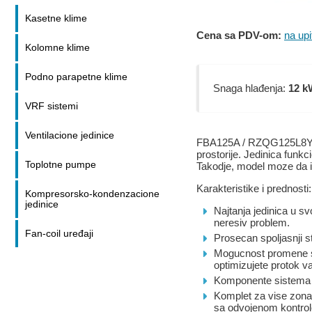
Kasetne klime
Cena sa PDV-om:
na upi
Kolomne klime
Podno parapetne klime
Snaga hlađenja:
12 k
VRF sistemi
Ventilacione jedinice
FBA125A / RZQG125L8Y1 di
prostorije. Jedinica fun
Toplotne pumpe
Takodje, model moze da iz
Karakteristike i prednosti:
Kompresorsko-kondenzacione
jedinice
Najtanja jedinica u s
neresiv problem.
Fan-coil uređaji
Prosecan spoljasnji st
Mogucnost promene sp
optimizujete protok v
Komponente sistema s
Komplet za vise zona 
sa odvojenom kontro