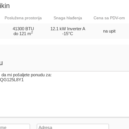
ikin
Poslužena prostorija
Snaga hlađenja
Cena sa PDV-om
41300 BTU
12.1 kW Inverter
A
na upit
2
do 121 m
-15°C
u