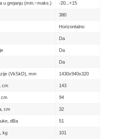
a u grejanju (min.~maks.)
-20...+15
380
Horizontalno
Da
je
Da
Da
enzije (VkSkD), mm
1430x940x320
a, сm
143
, сm
94
na, сm
32
buke, dBa
51
, kg
101