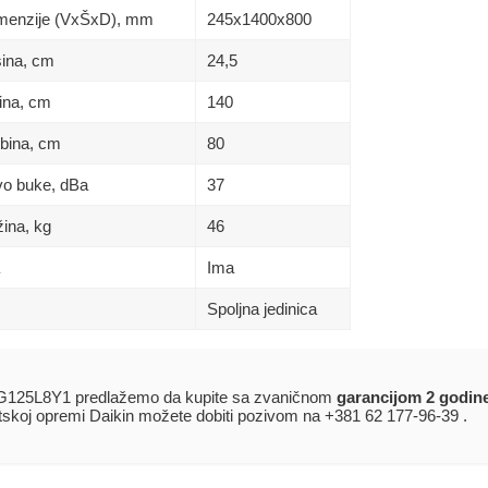
Dimenzije (VxŠxD), mm
245x1400x800
sina, сm
24,5
rina, сm
140
ubina, сm
80
ivo buke, dBa
37
žina, kg
46
Ima
Spoljna jedinica
G125L8Y1 predlažemo da kupite sa zvaničnom
garancijom 2 godin
atskoj opremi Daikin možete dobiti pozivom na +381 62 177-96-39 .