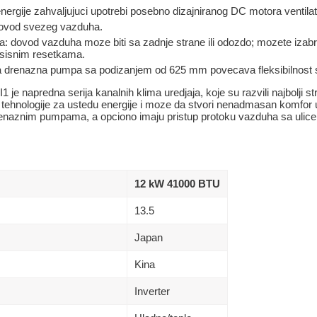
ergije zahvaljujuci upotrebi posebno dizajniranog DC motora ventilat
dovod svezeg vazduha.
a: dovod vazduha moze biti sa zadnje strane ili odozdo; mozete izabra
 usisnim resetkama.
 drenazna pumpa sa podizanjem od 625 mm povecava fleksibilnost sis
e napredna serija kanalnih klima uredjaja, koje su razvili najbolji st
ne tehnologije za ustedu energije i moze da stvori nenadmasan komfor 
renaznim pumpama, a opciono imaju pristup protoku vazduha sa ulice
12 kW 41000 BTU
13.5
Japan
Kina
Inverter