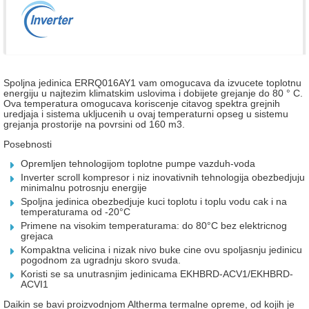
Spoljna jedinica ERRQ016AY1 vam omogucava da izvucete toplotnu
energiju u najtezim klimatskim uslovima i dobijete grejanje do 80 ° C.
Ova temperatura omogucava koriscenje citavog spektra grejnih
uredjaja i sistema ukljucenih u ovaj temperaturni opseg u sistemu
grejanja prostorije na povrsini od 160 m3.
Posebnosti
Opremljen tehnologijom toplotne pumpe vazduh-voda
Inverter scroll kompresor i niz inovativnih tehnologija obezbedjuju
minimalnu potrosnju energije
Spoljna jedinica obezbedjuje kuci toplotu i toplu vodu cak i na
temperaturama od -20°C
Primene na visokim temperaturama: do 80°C bez elektricnog
grejaca
Kompaktna velicina i nizak nivo buke cine ovu spoljasnju jedinicu
pogodnom za ugradnju skoro svuda.
Koristi se sa unutrasnjim jedinicama EKHBRD-ACV1/EKHBRD-
ACVI1
Daikin se bavi proizvodnjom Altherma termalne opreme, od kojih je