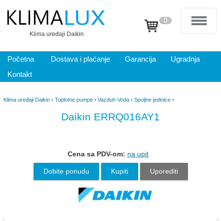
0
Klima uređaji Daikin
Početna
Dostava i plaćanje
Garancija
Ugradnja
Kontakt
Klima uređaji Daikin
›
Toplotne pumpe
›
Vazduh-Voda
›
Spoljne jedinice
›
Daikin ERRQ016AY1
Cena sa PDV-om:
na upit
Dobite ponudu
Kupiti
Uporediti