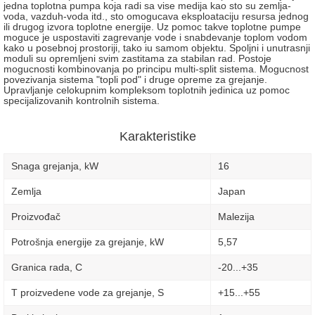
jedna toplotna pumpa koja radi sa vise medija kao sto su zemlja-
voda, vazduh-voda itd., sto omogucava eksploataciju resursa jednog
ili drugog izvora toplotne energije. Uz pomoc takve toplotne pumpe
moguce je uspostaviti zagrevanje vode i snabdevanje toplom vodom
kako u posebnoj prostoriji, tako iu samom objektu. Spoljni i unutrasnji
moduli su opremljeni svim zastitama za stabilan rad. Postoje
mogucnosti kombinovanja po principu multi-split sistema. Mogucnost
povezivanja sistema "topli pod" i druge opreme za grejanje.
Upravljanje celokupnim kompleksom toplotnih jedinica uz pomoc
specijalizovanih kontrolnih sistema.
Karakteristike
Snaga grejanja, kW
16
Zemlja
Japan
Proizvođač
Malezija
Potrošnja energije za grejanje, kW
5,57
Granica rada, C
-20...+35
T proizvedene vode za grejanje, S
+15...+55