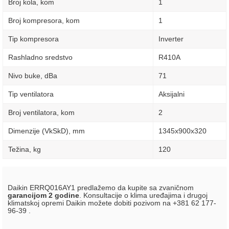
Broj kola, kom
1
Broj kompresora, kom
1
Tip kompresora
Inverter
Rashladno sredstvo
R410A
Nivo buke, dBa
71
Tip ventilatora
Aksijalni
Broj ventilatora, kom
2
Dimenzije (VkSkD), mm
1345х900х320
Težina, kg
120
Daikin ERRQ016AY1 predlažemo da kupite sa zvaničnom
garancijom 2 godine
. Konsultacije o klima uređajima i drugoj
klimatskoj opremi Daikin možete dobiti pozivom na +381 62 177-
96-39 .