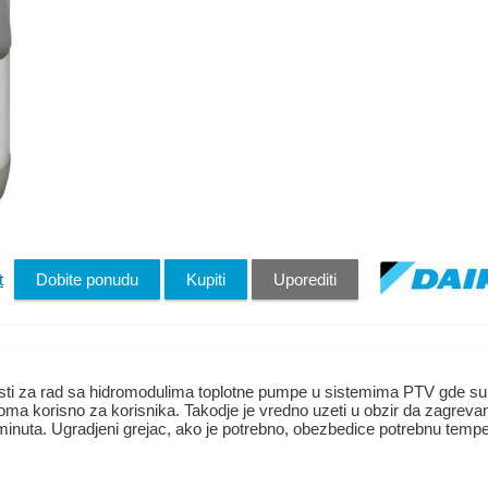
t
Dobite ponudu
Kupiti
Uporediti
 za rad sa hidromodulima toplotne pumpe u sistemima PTV gde su p
oma korisno za korisnika. Takodje je vredno uzeti u obzir da zagreva
 minuta. Ugradjeni grejac, ako je potrebno, obezbedice potrebnu tempe