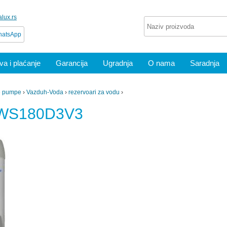
lux.rs
atsApp
a i plaćanje
Garancija
Ugradnja
O nama
Saradnja
e pumpe
›
Vazduh-Voda
›
rezervoari za vodu
›
HWS180D3V3