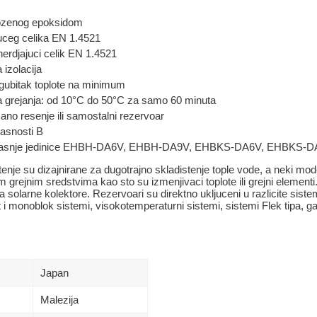
lozenog epoksidom
uceg celika EN 1.4521
erdjajuci celik EN 1.4521
 izolacija
 gubitak toplote na minimum
a grejanja: od 10°C do 50°C za samo 60 minuta
ano resenje ili samostalni rezervoar
kasnosti B
trasnje jedinice EHBH-DA6V, EHBH-DA9V, EHBKS-DA6V, EHBKS-
tenje su dizajnirane za dugotrajno skladistenje tople vode, a neki mod
 grejnim sredstvima kao sto su izmenjivaci toplote ili grejni elementi
a solarne kolektore. Rezervoari su direktno ukljuceni u razlicite sist
t i monoblok sistemi, visokotemperaturni sistemi, sistemi Flek tipa, g
Japan
Malezija