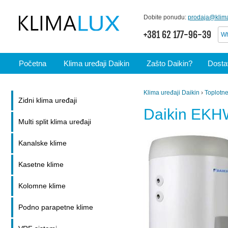
Dobite ponudu:
prodaja@klima
+381 62 177-96-39
Wh
Početna
Klima uređaji Daikin
Zašto Daikin?
Dostav
Klima uređaji Daikin
›
Toplotn
Zidni klima uređaji
Daikin EK
Multi split klima uređaji
Kanalske klime
Kasetne klime
Kolomne klime
Podno parapetne klime