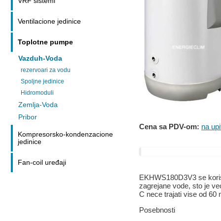
VRF sistemi
Ventilacione jedinice
Toplotne pumpe
Vazduh-Voda
rezervoari za vodu
Spoljne jedinice
Hidromoduli
Zemlja-Voda
Pribor
Cena sa PDV-om:
na upi
Kompresorsko-kondenzacione
jedinice
Fan-coil uređaji
EKHWS180D3V3 se koristi
zagrejane vode, sto je ve
C nece trajati vise od 60
Posebnosti