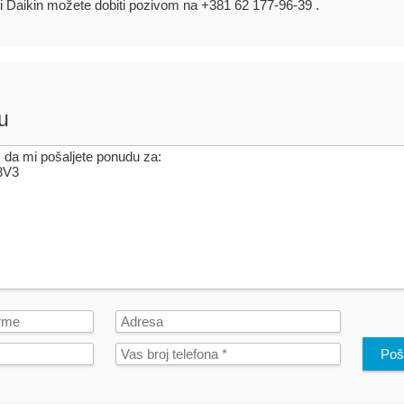
i Daikin možete dobiti pozivom na +381 62 177-96-39 .
u
Poša