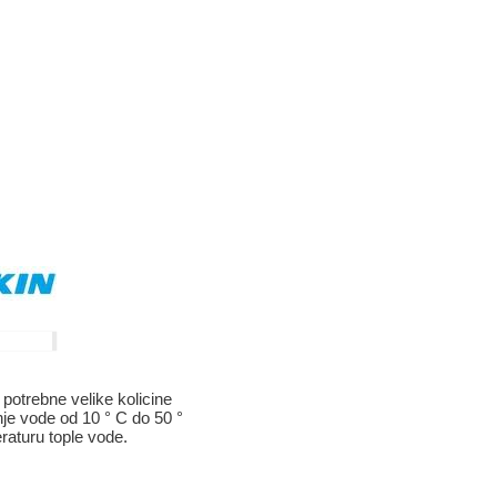
otrebne velike kolicine
nje vode od 10 ° C do 50 °
raturu tople vode.