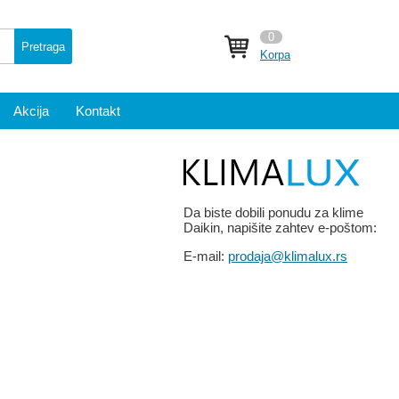
0
Pretraga
Korpa
Akcija
Kontakt
Da biste dobili ponudu za klime
Daikin, napišite zahtev e-poštom:
E-mail:
prodaja@klimalux.rs