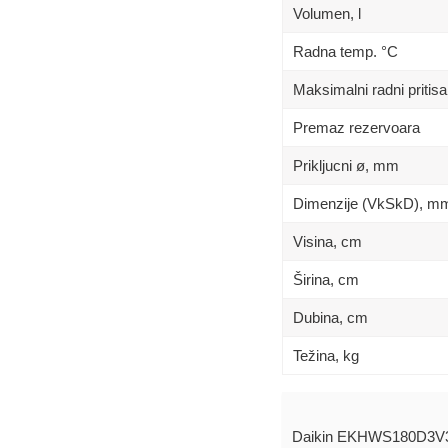
Volumen, l
Radna temp. °C
Maksimalni radni pritisa
Premaz rezervoara
Prikljucni ø, mm
Dimenzije (VkSkD), m
Visina, сm
Širina, сm
Dubina, сm
Težina, kg
Daikin EKHWS180D3V3 