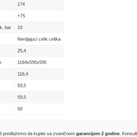
174
+75
k, bar
10
Nerdjajuci celik celika
25,4
m
1164х595х595
116,4
59,5
59,5
50
predlažemo da kupite sa zvaničnom
garancijom 2 godine
. Konsult