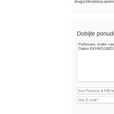
drugoj klimatskoj oprem
Dobijte ponud