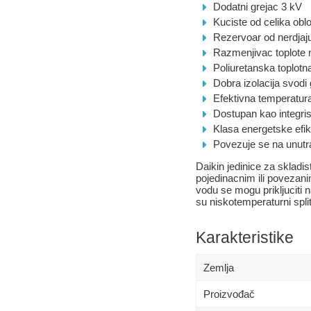
Dodatni grejac 3 kV
Kuciste od celika ob
Rezervoar od nerdjaj
Razmenjivac toplote n
Poliuretanska toplotna
Dobra izolacija svodi
Efektivna temperatur
Dostupan kao integris
Klasa energetske efi
Povezuje se na unu
Daikin jedinice za skladis
pojedinacnim ili povezanim
vodu se mogu prikljuciti n
su niskotemperaturni spli
Karakteristike
Zemlja
Proizvođač