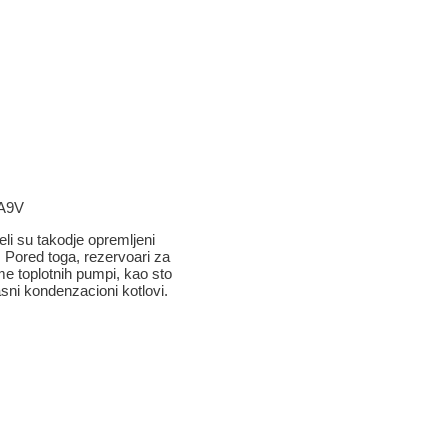
DA9V
eli su takodje opremljeni
. Pored toga, rezervoari za
eme toplotnih pumpi, kao sto
asni kondenzacioni kotlovi.