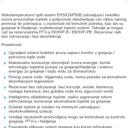
Niskotemperaturni split sistem
EHSX16P50B zahvaljujuci nekoliko
izvora proizvodnje toplote u potpunosti obezbedjuje ceo ciklus njenog
prenosa do potrosaca, u zavisnosti od trenutnih potreba, kao sto su
grejanje ili hladjenje, snabdevanje toplom vodom. Takodje je moguc
rad sa rezervoarima PTV-a EKHVP-B / EKHVP-PB. Rezervoar radi
bez odrzavanja i bez dezinfekcije.
Posebnosti
Ugradjeni solarni kolektor pruza najveci komfor u grejanju i
potrosnoj tople vode
Maksimalno koriscenje obnovljivih izvora energije: koristi
tehnologiju toplotne pumpe za grejanje/hladjenje i solarnu
energiju za grejanje i toplu vodu za domacinstvo
Princip sveze vode: higijenska voda, nema potrebe za termalnom
dezinfekcijom legionelom
Rezervoar bez odrzavanja: bez korozije, anode, kamenca,
naslaga kamenca, bez gubitka vode kroz sigurnosni ventil
Inteligentno skladistenje toplote: stalno zagrevanje tokom
odmrzavanja, koriscenje akumulirane toplote za grejanje
Gubitak toplote je sveden na minimum zahvaljujuci
visokokvalitetnoj izolaciji
Uredjaji nezavisnih proizvodjaca mogu se kontrolisati za kontrolu
grejanja, PTV-a i hladjenja
Energetski efikasan sistem grejanja koji koristi tehnologiju