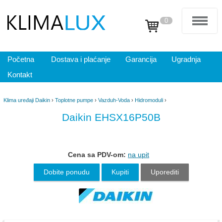
0
Početna
Dostava i plaćanje
Garancija
Ugradnja
Kontakt
Klima uređaji Daikin
›
Toplotne pumpe
›
Vazduh-Voda
›
Hidromoduli
›
Daikin EHSX16P50B
Cena sa PDV-om:
na upit
Dobite ponudu
Kupiti
Uporediti