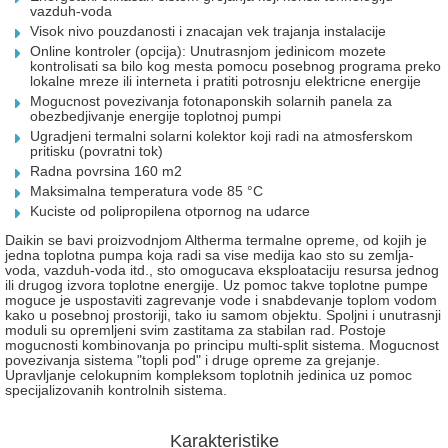
vazduh-voda
Visok nivo pouzdanosti i znacajan vek trajanja instalacije
Online kontroler (opcija): Unutrasnjom jedinicom mozete
kontrolisati sa bilo kog mesta pomocu posebnog programa preko
lokalne mreze ili interneta i pratiti potrosnju elektricne energije
Mogucnost povezivanja fotonaponskih solarnih panela za
obezbedjivanje energije toplotnoj pumpi
Ugradjeni termalni solarni kolektor koji radi na atmosferskom
pritisku (povratni tok)
Radna povrsina 160 m2
Maksimalna temperatura vode 85 °C
Kuciste od polipropilena otpornog na udarce
Daikin se bavi proizvodnjom Altherma termalne opreme, od kojih je
jedna toplotna pumpa koja radi sa vise medija kao sto su zemlja-
voda, vazduh-voda itd., sto omogucava eksploataciju resursa jednog
ili drugog izvora toplotne energije. Uz pomoc takve toplotne pumpe
moguce je uspostaviti zagrevanje vode i snabdevanje toplom vodom
kako u posebnoj prostoriji, tako iu samom objektu. Spoljni i unutrasnji
moduli su opremljeni svim zastitama za stabilan rad. Postoje
mogucnosti kombinovanja po principu multi-split sistema. Mogucnost
povezivanja sistema "topli pod" i druge opreme za grejanje.
Upravljanje celokupnim kompleksom toplotnih jedinica uz pomoc
specijalizovanih kontrolnih sistema.
Karakteristike