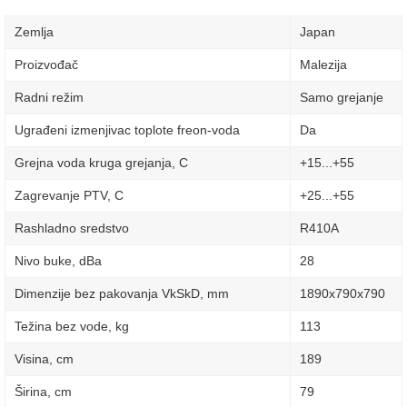
Zemlja
Japan
Proizvođač
Malezija
Radni režim
Samo grejanje
Ugrađeni izmenjivac toplote freon-voda
Da
Grejna voda kruga grejanja, C
+15...+55
Zagrevanje PTV, C
+25...+55
Rashladno sredstvo
R410A
Nivo buke, dBa
28
Dimenzije bez pakovanja VkSkD, mm
1890х790х790
Težina bez vode, kg
113
Visina, сm
189
Širina, сm
79