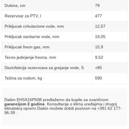
Dubina, сm
79
Rezervoar za PTV, l
477
Prikljucak cirkulacione vode, mm
12,57
Prikljucak sanitarne vode, mm
19,05
Prikljucak freon gas, mm
15,9
Tecno jedinjenje freona. mm
9,52
Dezinfekcija rezervoara za grejanje vode, S
+85
Težina sa vodom, kg
590
Daikin EHSX16P50B predlažemo da kupite sa zvaničnom
garancijom 2 godine
. Konsultacije o klima uređajima i drugoj
klimatskoj opremi Daikin možete dobiti pozivom na +381 62 177-
96-39 .