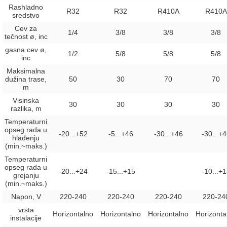
Rashladno
R32
R32
R410A
R410A
sredstvo
Cev za
1/4
3/8
3/8
3/8
tečnost ø, inc
gasna cev ø,
1/2
5/8
5/8
5/8
inc
Maksimalna
dužina trase,
50
30
70
70
m
Visinska
30
30
30
30
razlika, m
Temperaturni
opseg rada u
-20...+52
-5...+46
-30...+46
-30...+
hlađenju
(min.~maks.)
Temperaturni
opseg rada u
-20...+24
-15...+15
-10...+
grejanju
(min.~maks.)
Napon, V
220-240
220-240
220-240
220-24
vrsta
Horizontalno
Horizontalno
Horizontalno
Horizonta
instalacije