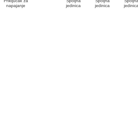
Prikljucak za
Spoljna
Spoljna
Spoljn
napajanje
jedinica
jedinica
jedinic