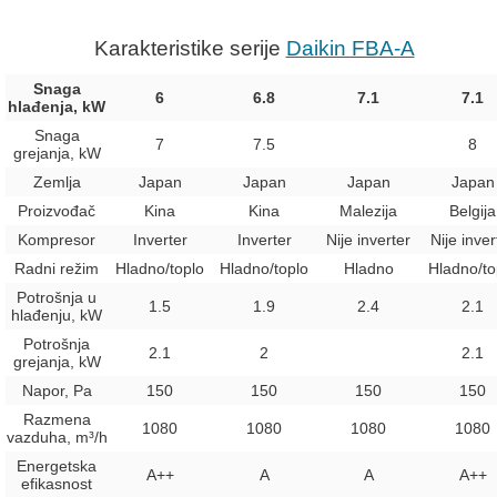
Karakteristike serije
Daikin FBA-A
Snaga
6
6.8
7.1
7.1
hlađenja, kW
Snaga
7
7.5
8
grejanja, kW
Zemlja
Japan
Japan
Japan
Japan
Proizvođač
Kina
Kina
Malezija
Belgija
Kompresor
Inverter
Inverter
Nije inverter
Nije inver
Radni režim
Hladno/toplo
Hladno/toplo
Hladno
Hladno/to
Potrošnja u
1.5
1.9
2.4
2.1
hlađenju, kW
Potrošnja
2.1
2
2.1
grejanja, kW
Napor, Pa
150
150
150
150
Razmena
1080
1080
1080
1080
vazduha, m³/h
Energetska
A++
A
A
A++
efikasnost