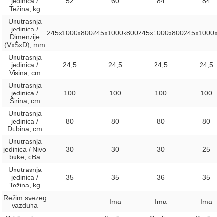
jedinica /
52
60
84
84
Težina, kg
Unutrasnja
jedinica /
245x1000x800
245х1000х800
245x1000x800
245x1000
Dimenzije
(VxŠxD), mm
Unutrasnja
jedinica /
24,5
24,5
24,5
24,5
Visina, сm
Unutrasnja
jedinica /
100
100
100
100
Širina, сm
Unutrasnja
jedinica /
80
80
80
80
Dubina, сm
Unutrasnja
jedinica / Nivo
30
30
30
25
buke, dBa
Unutrasnja
jedinica /
35
35
36
35
Težina, kg
Režim svezeg
Ima
Ima
Ima
vazduha