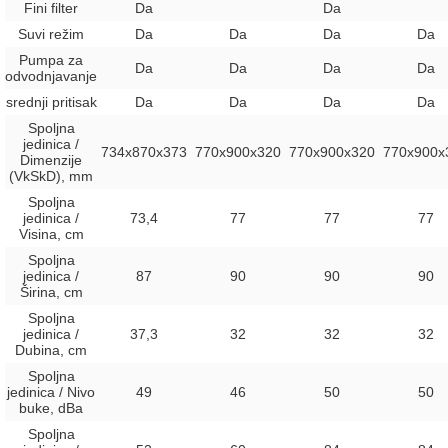
Fini filter
Da
Da
Suvi režim
Da
Da
Da
Da
Pumpa za
Da
Da
Da
Da
odvodnjavanje
srednji pritisak
Da
Da
Da
Da
Spoljna
jedinica /
734x870x373
770х900х320
770x900x320
770x900x
Dimenzije
(VkSkD), mm
Spoljna
jedinica /
73,4
77
77
77
Visina, сm
Spoljna
jedinica /
87
90
90
90
Širina, сm
Spoljna
jedinica /
37,3
32
32
32
Dubina, сm
Spoljna
jedinica / Nivo
49
46
50
50
buke, dBa
Spoljna